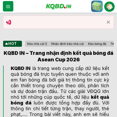
Bỏ
qua
nội
dung
🔥HOT
Kèo nhà cái 5
Nhận định kèo nhà cái
Kèo bóng đá
7m
KQBD IN – Trang nhận định kết quả bóng đá
Asean Cup 2026
KQBD
IN
là trang web cung cấp dữ liệu kết
quả bóng đá trực tuyến quen thuộc với anh
em fan bóng đá bởi giá trị thông tin cực kỳ
cần thiết trong chuyện theo dõi, phân tích
và dự đoán trận đấu. Từ các giải VĐQG lớn
nhỏ tới những cúp quốc tế, dữ liệu
kết quả
bóng đá
luôn được tổng hợp đầy đủ. Với
thông tin chi tiết từng trận, thay người, thẻ
phạt,…. Trong bài viết này, anh em sẽ hiểu