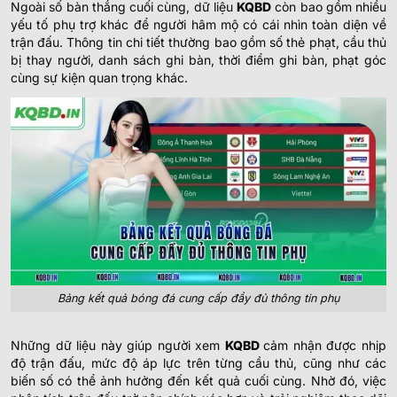
Ngoài số bàn thắng cuối cùng, dữ liệu
KQBD
còn bao gồm nhiều
yếu tố phụ trợ khác để người hâm mộ có cái nhìn toàn diện về
trận đấu. Thông tin chi tiết thường bao gồm số thẻ phạt, cầu thủ
bị thay người, danh sách ghi bàn, thời điểm ghi bàn, phạt góc
cùng sự kiện quan trọng khác.
Bảng kết quả bóng đá cung cấp đầy đủ thông tin phụ
Những dữ liệu này giúp người xem
KQBD
cảm nhận được nhịp
độ trận đấu, mức độ áp lực trên từng cầu thủ, cũng như các
biến số có thể ảnh hưởng đến kết quả cuối cùng. Nhờ đó, việc