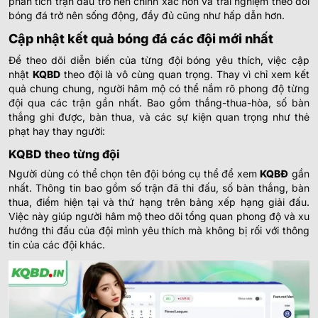
phân tích trận đấu trở nên chính xác hơn và trải nghiệm theo dõi
bóng đá trở nên sống động, đầy đủ cũng như hấp dẫn hơn.
Cập nhật kết quả bóng đá các đội mới nhất
Để theo dõi diễn biến của từng đội bóng yêu thích, việc cập
nhật
KQBD
theo đội là vô cùng quan trọng. Thay vì chỉ xem kết
quả chung chung, người hâm mộ có thể nắm rõ phong độ từng
đội qua các trận gần nhất. Bao gồm thắng-thua-hòa, số bàn
thắng ghi được, bàn thua, và các sự kiện quan trọng như thẻ
phạt hay thay người:
KQBD theo từng đội
Người dùng có thể chọn tên đội bóng cụ thể để xem
KQBĐ
gần
nhất. Thông tin bao gồm số trận đã thi đấu, số bàn thắng, bàn
thua, điểm hiện tại và thứ hạng trên bảng xếp hạng giải đấu.
Việc này giúp người hâm mộ theo dõi tổng quan phong độ và xu
hướng thi đấu của đội mình yêu thích mà không bị rối với thông
tin của các đội khác.