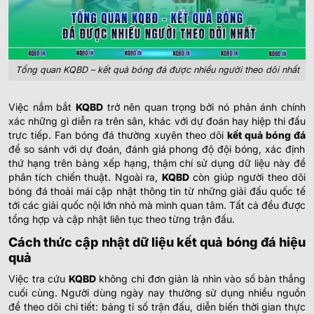
Tổng quan KQBD – kết quả bóng đá được nhiều người theo dõi nhất
Việc nắm bắt
KQBD
trở nên quan trọng bởi nó phản ánh chính
xác những gì diễn ra trên sân, khác với dự đoán hay hiệp thi đấu
trực tiếp. Fan bóng đá thường xuyên theo dõi
kết quả bóng đá
để so sánh với dự đoán, đánh giá phong độ đội bóng, xác định
thứ hạng trên bảng xếp hạng, thậm chí sử dụng dữ liệu này để
phân tích chiến thuật.
Ngoài ra,
KQBD
còn giúp người theo dõi
bóng đá thoải mái cập nhật thông tin từ những giải đấu quốc tế
tới các giải quốc nội lớn nhỏ mà mình quan tâm. Tất cả đều được
tổng hợp và cập nhật liên tục theo từng trận đấu.
Cách thức cập nhật dữ liệu kết quả bóng đá hiệu
quả
Việc tra cứu
KQBD
không chỉ đơn giản là nhìn vào số bàn thắng
cuối cùng. Người dùng ngày nay thường sử dụng nhiều nguồn
để theo dõi chi tiết: bảng tỉ số trận đấu, diễn biến thời gian thực