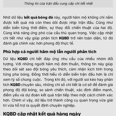
Thông tin của trận đấu cung cấp chi tiết nhất
Nhờ dữ liệu
kết quả bóng đá
này, người hâm mộ không chỉ nắm
được kết quả mà còn theo dõi được nhịp trận đấu. Cũng như
diễn biến từng thời điểm, sự thay đổi chiến thuật của hai độ.
Cùng khả năng ứng phó của cầu thủ quan trọng. Việc cập nhật
chi tiết như vậy giúp phân tích
KQBD
trở nên toàn diện, từ đó
đánh giá chính xác hơn phong độ thực tế.
Phù hợp cả người hâm mộ lẫn người phân tích
Dữ liệu
KQBD
chi tiết đáp ứng nhu cầu của nhiều nhóm đối
tượng. Với những người hâm mộ đơn thuần, thông tin này giúp
theo dõi sát sao đội bóng yêu thích, cảm nhận kịch tính trong
từng pha bóng. Đồng thời hiểu rõ diễn biến trận đấu hơn là chỉ
xem tỷ số chung cuộc.
Trong khi đó, với người soi kèo hay phân
tích
KQBD
chuyên sâu, những chỉ số chi tiết là cơ sở để đánh giá
phong độ đội bóng, so sánh chiến thuật, xác định điểm mạnh,
điểm yếu và dự đoán kết quả trận tiếp theo một cách chính xác
hơn. Chính vì vậy, dữ liệu trở thành công cụ quan trọng vừa giải
trí vừa hỗ trợ ra quyết định chuyên nghiệp.
KQBD cập nhật kết quả hàng ngày