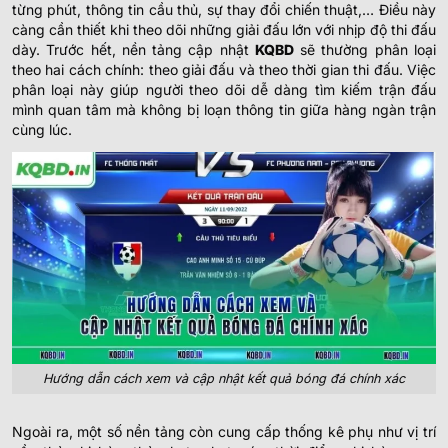
từng phút, thông tin cầu thủ, sự thay đổi chiến thuật,… Điều này
càng cần thiết khi theo dõi những giải đấu lớn với nhịp độ thi đấu
dày.
Trước hết, nền tảng cập nhật
KQBD
sẽ thường phân loại
theo hai cách chính: theo giải đấu và theo thời gian thi đấu. Việc
phân loại này giúp người theo dõi dễ dàng tìm kiếm trận đấu
mình quan tâm mà không bị loạn thông tin giữa hàng ngàn trận
cùng lúc.
Hướng dẫn cách xem và cập nhật kết quả bóng đá chính xác
Ngoài ra, một số nền tảng còn cung cấp thống kê phụ như vị trí