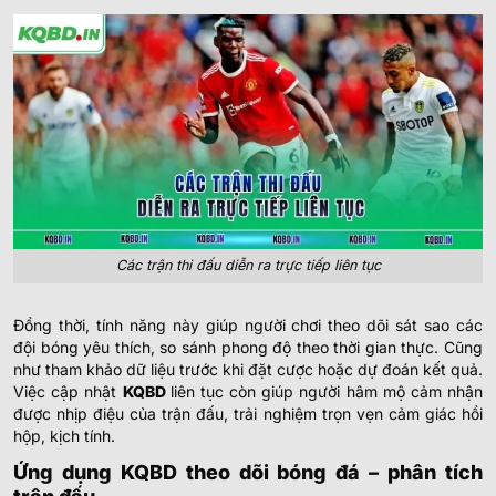
Các trận thi đấu diễn ra trực tiếp liên tục
Đồng thời, tính năng này giúp người chơi theo dõi sát sao các
đội bóng yêu thích, so sánh phong độ theo thời gian thực. Cũng
như tham khảo dữ liệu trước khi đặt cược hoặc dự đoán kết quả.
Việc cập nhật
KQBD
liên tục còn giúp người hâm mộ cảm nhận
được nhịp điệu của trận đấu, trải nghiệm trọn vẹn cảm giác hồi
hộp, kịch tính.
Ứng dụng KQBD theo dõi bóng đá – phân tích