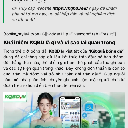
👉 Truy cập website
https://kqbd.red/
ngay để khám
phá nội dung hay, ưu đãi hấp dẫn và trải nghiệm dịch
vụ tốt nhất!
[toplist_style4 type=G][widget12 p=”livescore” tab=”result”]
Khái niệm KQBD là gì và vì sao lại quan trọng
Trong thế giới bóng đá,
KQBD
là viết tắt của “
Kết quả bóng đá
”,
dùng để chỉ tổng hợp dữ liệu kết thúc trận đấu: số bàn thắng,
đội thắng thua hòa, thời điểm ghi bàn, thẻ phạt, cầu thủ ghi bàn
và các sự kiện quan trọng khác. Đây không đơn thuần là con số
cuối trận mà đóng vai trò như “bản ghi trận đấu”. Giúp người
hâm mộ, nhà phân tích, chuyên gia bình luận hoặc người chơi dự
đoán hiểu rõ hơn diễn biến thực tế trên sân.