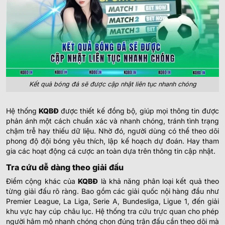
Kết quả bóng đá sẽ được cập nhật liên tục nhanh chóng
Hệ thống
KQBĐ
được thiết kế đồng bộ, giúp mọi thông tin được
phản ánh một cách chuẩn xác và nhanh chóng, tránh tình trạng
chậm trễ hay thiếu dữ liệu. Nhờ đó, người dùng có thể theo dõi
phong độ đội bóng yêu thích, lập kế hoạch dự đoán. Hay tham
gia các hoạt động cá cược an toàn dựa trên thông tin cập nhật.
Tra cứu dễ dàng theo giải đấu
Điểm cộng khác của
KQBĐ
là khả năng phân loại kết quả theo
từng giải đấu rõ ràng. Bao gồm các giải quốc nội hàng đầu như
Premier League, La Liga, Serie A, Bundesliga, Ligue 1, đến giải
khu vực hay cúp châu lục. Hệ thống tra cứu trực quan cho phép
người hâm mộ nhanh chóng chọn đúng trận đấu cần theo dõi mà