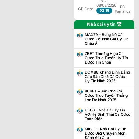
Nha
08/08/2026
FC
GD Estoril-Praia
02:15
Famalicao
Nhà cái uy tín 🏆
MAX79 – Bùng Nổ Cá
Cược Với Nhà Cái Uy Tín
Châu Á
ZBET Thương Hiệu Cá
Cược Trực Tuyến Uy Tín
Được Tin Chọn
DOM88 Khẳng Định Đẳng
Cấp Sân Chơi Cá Cược
Uy Tín Nhất 2025
86BET – Sân Chơi Cá
Cược Trực Tuyến Thắng
Lớn Dễ Nhất 2025
UK88 – Nhà Cái Uy Tín
Với Hệ Sinh Thái Cá Cược
Toàn Diện
MIBET – Nhà Cái Uy Tín
Được Giới Chuyên Môn
Đánh Giá Cao