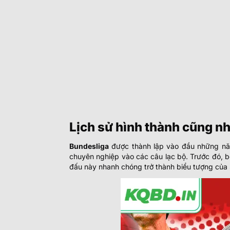
Lịch sử hình thành cũng nh
Bundesliga
được thành lập vào đầu những năm
chuyên nghiệp vào các câu lạc bộ. Trước đó, bó
đấu này nhanh chóng trở thành biểu tượng của s