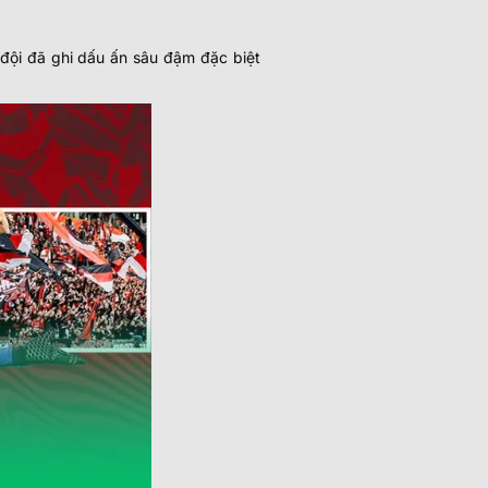
 đội đã ghi dấu ấn sâu đậm đặc biệt