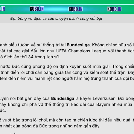
Đội bóng vô địch và câu chuyện thành công nổi bật
ành biểu tượng về sự thống trị tại
Bundesliga
. Không chỉ sở hữu số 
ặt tại các giải đấu lớn như UEFA Champions League với thành tíc
địch lần thứ 34 trong lịch sử.
u nước Đức cùng phong độ ổn định xuyên suốt mùa giải.
Trong chiế
ình diễn lối chơi cân bằng giữa tấn công và kiểm soát thế trận. Đâ
 đem đến niềm vui mãnh liệt cho người hâm mộ trung thành của đội b
uyện nổi bật gần đây của
Bundesliga
là Bayer Leverkusen. Đội bóng
 này không chỉ phá vỡ thế thống trị kéo dài của Bayern nhiều mùa
ức.
vượt bậc trong lối chơi, mà còn tạo ra chiến lược thi đấu hiệu quả,
ớn nhất của bóng đá Đức trong những năm gần đây.