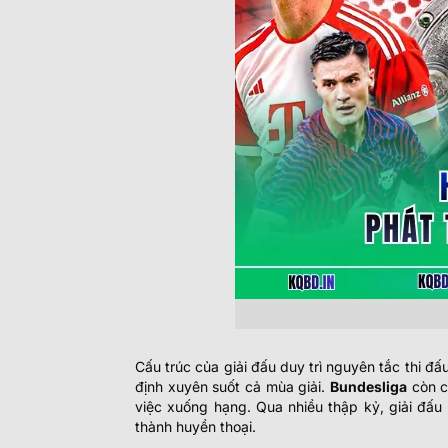
Cấu trúc của giải đấu duy trì nguyên tắc thi đ
định xuyên suốt cả mùa giải.
Bundesliga
còn c
việc xuống hạng. Qua nhiều thập kỷ, giải đấu
thành huyền thoại.