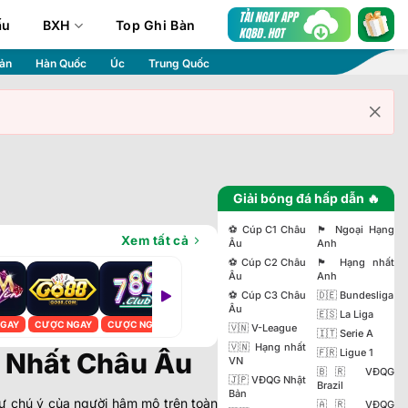
ấu
BXH
Top Ghi Bàn
ản
Hàn Quốc
Úc
Trung Quốc
Giải bóng đá hấp dẫn 🔥
⚽️ Cúp C1 Châu
🏴󠁧󠁢󠁥󠁮󠁧󠁿 Ngoại Hạng
Xem tất cả
Âu
Anh
⚽️ Cúp C2 Châu
🏴󠁧󠁢󠁥󠁮󠁧󠁿 Hạng nhất
Âu
Anh
⚽️ Cúp C3 Châu
🇩🇪 Bundesliga
Âu
🇪🇸 La Liga
CƯỢC NGAY
CƯỢC NGAY
🇻🇳 V-League
🇮🇹 Serie A
🇻🇳 Hạng nhất
🇫🇷 Ligue 1
o Nhất Châu Âu
VN
🇧🇷 VĐQG
🇯🇵 VĐQG Nhật
Brazil
Bản
sự chú ý của người hâm mộ trên toàn
🇦🇷 VĐQG