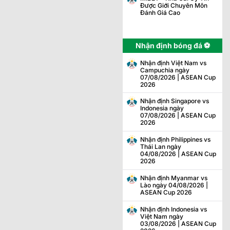
Được Giới Chuyên Môn
Đánh Giá Cao
Nhận định bóng đá ⚽
Nhận định Việt Nam vs
Campuchia ngày
07/08/2026 | ASEAN Cup
2026
Nhận định Singapore vs
Indonesia ngày
07/08/2026 | ASEAN Cup
2026
Nhận định Philippines vs
Thái Lan ngày
04/08/2026 | ASEAN Cup
2026
Nhận định Myanmar vs
Lào ngày 04/08/2026 |
ASEAN Cup 2026
Nhận định Indonesia vs
Việt Nam ngày
03/08/2026 | ASEAN Cup