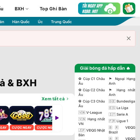
ấu
BXH
Top Ghi Bàn
ản
Hàn Quốc
Úc
Trung Quốc
Giải bóng đá hấp dẫn 🔥
⚽️ Cúp C1 Châu
🏴󠁧󠁢󠁥󠁮󠁧󠁿 Ngoại Hạng
uả & BXH
Âu
Anh
⚽️ Cúp C2 Châu
🏴󠁧󠁢󠁥󠁮󠁧󠁿 Hạng nhất
Âu
Anh
Xem tất cả
⚽️ Cúp C3 Châu
🇩🇪 Bundesliga
Âu
🇪🇸 La Liga
🇻🇳 V-League
🇮🇹 Serie A
🇻🇳 Hạng nhất
🇫🇷 Ligue 1
VN
🇧🇷 VĐQG
GAY
CƯỢC NGAY
CƯỢC NGAY
CƯỢC NGAY
🇯🇵 VĐQG Nhật
Brazil
Bản
🇦🇷 VĐQG