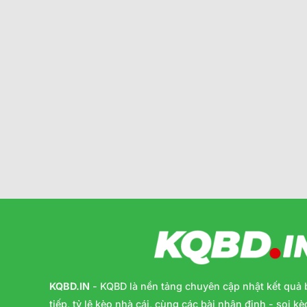
KQBD.IN
- KQBD là nền tảng chuyên cập nhật kết quả
tiếp, tỷ lệ kèo nhà cái, cùng các bài nhận định - soi k