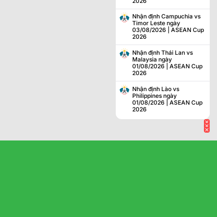
2026
Nhận định Campuchia vs
Timor Leste ngày
03/08/2026 | ASEAN Cup
2026
Nhận định Thái Lan vs
Malaysia ngày
01/08/2026 | ASEAN Cup
2026
Nhận định Lào vs
Philippines ngày
01/08/2026 | ASEAN Cup
2026