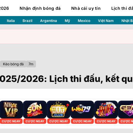
2026
Nhận định bóng đá
Nhà cái uy tín
Lịch thi đ
Italia
Brazil
Argentina
Mỹ
Mexico
Việt Nam
Nhật B
Kèo bóng đá
7m
025/2026: Lịch thi đấu, kết q
CƯỢC NGAY
CƯỢC NGAY
CƯỢC NGAY
CƯỢC NGAY
CƯỢC NGAY
CƯỢC N