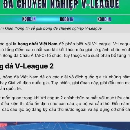
m khảo thông tin về giải bóng đá chuyên nghiệp V-League
ợc gọi là
hạng nhất Việt Nam
để phân biệt với V-League. V-Leagu
 có tổng điểm cao nhất sau khi kết thúc mùa giải sẽ giành chức vô 
àn Bóng đá Châu Á (AFC) tổ chức, tùy thuộc vào suất phân bổ từng 
ng đá V-League 2
 bóng đá Việt Nam đã có các giải vô địch quốc gia từ những năm
hay Giải vô địch quốc gia. Tuy nhiên, giai đoạn này, giải đấu còn 
uẩn quốc tế.
mốc quan trọng khi V-League 2 chính thức ra mắt với mục tiêu ch
iều kiện thi đấu ổn định cho các câu lạc bộ và cầu thủ. Đến năm
p các câu lạc bộ đăng ký cầu thủ nước ngoài và áp dụng cơ chế 