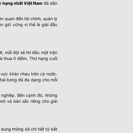
đá
hạng nhất Việt Nam
đã dần
n quan đến tài chính, quản lý
 giữ vững vị thế là giải đấu
t, mỗi đội sẽ thi đấu một trận
và thua 0 điểm. Thứ hạng cuối
 vực khác nhau trên cả nước.
 thái bóng đá đa dạng cho mỗi
n nghiệp. Bên cạnh đó, những
nh và bản sắc riêng cho giải
dung thống kê chi tiết từ kết