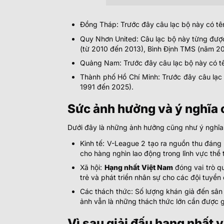
Đồng Tháp: Trước đây câu lạc bộ này có tê
Quy Nhơn United: Câu lạc bộ này từng được
(từ 2010 đến 2013), Bình Định TMS (năm 20
Quảng Nam: Trước đây câu lạc bộ này có t
Thành phố Hồ Chí Minh: Trước đây câu lạc
1991 đến 2025).
Sức ảnh hưởng và ý nghĩa 
Dưới đây là những ảnh hưởng cũng như ý nghĩa
Kinh tế: V-League 2 tạo ra nguồn thu đáng 
cho hàng nghìn lao động trong lĩnh vực thể 
Xã hội:
Hạng nhất Việt Nam
đóng vai trò q
trẻ và phát triển nhân sự cho các đội tuyển
Các thách thức: Số lượng khán giả đến sân 
ảnh vẫn là những thách thức lớn cần được gi
Vì sau giải đấu hạng nhất 