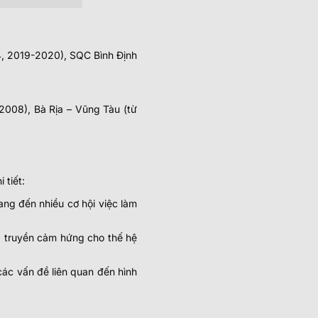
4, 2019-2020), SQC Bình Định
2008), Bà Rịa – Vũng Tàu (từ
 tiết:
ang đến nhiều cơ hội việc làm
, truyền cảm hứng cho thế hệ
các vấn đề liên quan đến hình