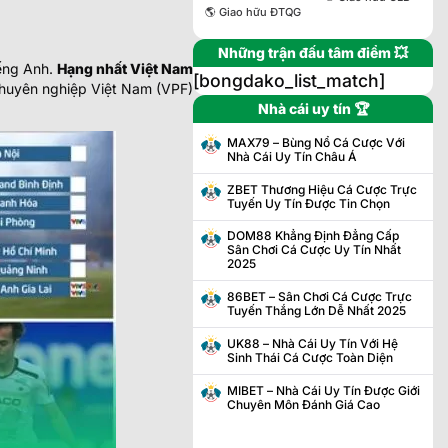
🌎 Giao hữu ĐTQG
Những trận đấu tâm điểm 💥
iếng Anh.
Hạng nhất Việt Nam
[bongdako_list_match]
chuyên nghiệp Việt Nam (VPF)
Nhà cái uy tín 🏆
MAX79 – Bùng Nổ Cá Cược Với
Nhà Cái Uy Tín Châu Á
ZBET Thương Hiệu Cá Cược Trực
Tuyến Uy Tín Được Tin Chọn
DOM88 Khẳng Định Đẳng Cấp
Sân Chơi Cá Cược Uy Tín Nhất
2025
86BET – Sân Chơi Cá Cược Trực
Tuyến Thắng Lớn Dễ Nhất 2025
UK88 – Nhà Cái Uy Tín Với Hệ
Sinh Thái Cá Cược Toàn Diện
MIBET – Nhà Cái Uy Tín Được Giới
Chuyên Môn Đánh Giá Cao