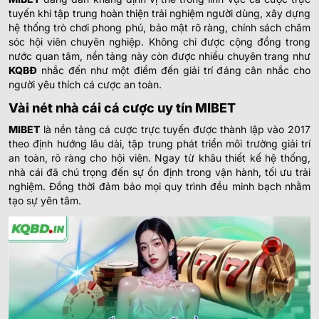
tuyến khi tập trung hoàn thiện trải nghiệm người dùng, xây dựng
hệ thống trò chơi phong phú, bảo mật rõ ràng, chính sách chăm
sóc hội viên chuyên nghiệp. Không chỉ được cộng đồng trong
nước quan tâm, nền tảng này còn được nhiều chuyên trang như
KQBĐ
nhắc đến như một điểm đến giải trí đáng cân nhắc cho
người yêu thích cá cược an toàn.
Vài nét nhà cái cá cược uy tín MIBET
MIBET
là nền tảng cá cược trực tuyến được thành lập vào 2017
theo định hướng lâu dài, tập trung phát triển môi trường giải trí
an toàn, rõ ràng cho hội viên. Ngay từ khâu thiết kế hệ thống,
nhà cái đã chú trọng đến sự ổn định trong vận hành, tối ưu trải
nghiệm. Đồng thời đảm bảo mọi quy trình đều minh bạch nhằm
tạo sự yên tâm.