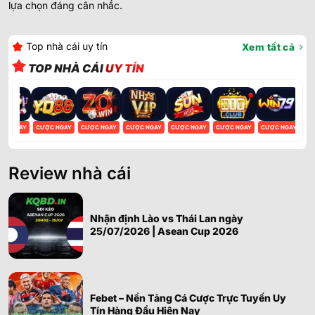
lựa chọn đáng cân nhắc.
Top nhà cái uy tín
Xem tất cả
TOP NHÀ CÁI
UY TÍN
ỢC NGAY
CƯỢC NGAY
CƯỢC NGAY
CƯỢC NGAY
CƯỢC NGAY
CƯỢC NGAY
CƯỢC NGAY
CƯ
Review nhà cái
Nhận định Lào vs Thái Lan ngày
25/07/2026 | Asean Cup 2026
Febet – Nền Tảng Cá Cược Trực Tuyến Uy
Tín Hàng Đầu Hiện Nay