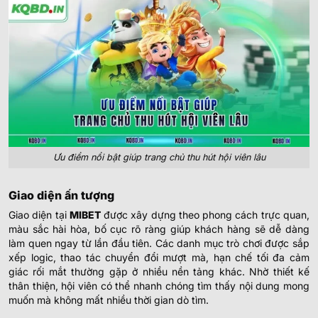
Ưu điểm nổi bật giúp trang chủ thu hút hội viên lâu
Giao diện ấn tượng
Giao diện tại
MIBET
được xây dựng theo phong cách trực quan,
màu sắc hài hòa, bố cục rõ ràng giúp khách hàng sẽ dễ dàng
làm quen ngay từ lần đầu tiên. Các danh mục trò chơi được sắp
xếp logic, thao tác chuyển đổi mượt mà, hạn chế tối đa cảm
giác rối mắt thường gặp ở nhiều nền tảng khác. Nhờ thiết kế
thân thiện, hội viên có thể nhanh chóng tìm thấy nội dung mong
muốn mà không mất nhiều thời gian dò tìm.