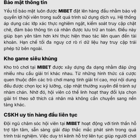
Bảo mật thông tin
Yếu tố bảo mật luôn được
MIBET
đặt lên hàng đầu nhằm bảo vệ
quyền lợi hội viên trong suốt quá trình sử dụng dịch vụ. Hệ thống
áp dụng các lớp xác thực nghiêm ngặt, kiểm soát truy cập chặt
chẽ, đảm bảo thông tin cá nhân được lưu trữ an toàn. Điều này
giúp bạn yên tâm hơn khi thực hiện thao tác liên quan đến tài
khoản. Hạn chế tối đa nguy cơ rò rỉ dữ liệu hay truy cập trái
phép từ bên ngoài.
Kho game siêu khủng
Kho trò chơi tại
MIBET
được xây dựng đa dạng nhằm đáp ứng
nhiều nhu cầu giải trí khác nhau. Từ những hình thức cá cược
quen thuộc đến các trò chơi mang tính giải trí cao, mọi nội dung
đều được chọn lọc kỹ lưỡng, cập nhật thường xuyên để tránh sự
nhàm chán. Nhờ đó, hội viên có thể linh hoạt thay đổi lựa chọn
giải trí theo sở thích cá nhân mà không cần chuyển sang nền
tảng khác.
CSKH uy tín hàng đầu liên tục
Đội ngũ chăm sóc hội viên tại
MIBET
hoạt động với tinh thần hỗ
trợ tận tâm, sẵn sàng giải đáp thắc mắc phát sinh trong quá
trình trải nghiệm. Việc duy trì kênh hỗ trợ liên tục giúp người chơi