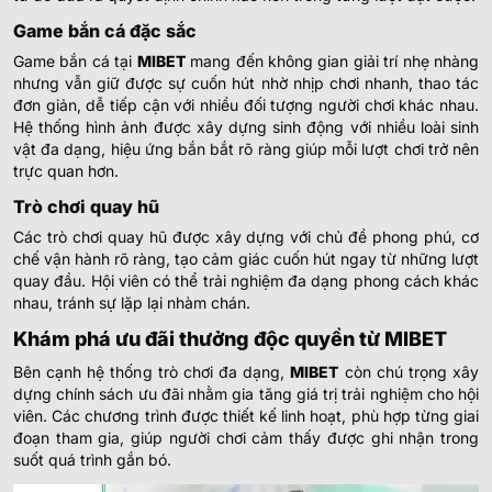
Game bắn cá đặc sắc
Game bắn cá tại
MIBET
mang đến không gian giải trí nhẹ nhàng
nhưng vẫn giữ được sự cuốn hút nhờ nhịp chơi nhanh, thao tác
đơn giản, dễ tiếp cận với nhiều đối tượng người chơi khác nhau.
Hệ thống hình ảnh được xây dựng sinh động với nhiều loài sinh
vật đa dạng, hiệu ứng bắn bắt rõ ràng giúp mỗi lượt chơi trở nên
trực quan hơn.
Trò chơi quay hũ
Các trò chơi quay hũ được xây dựng với chủ đề phong phú, cơ
chế vận hành rõ ràng, tạo cảm giác cuốn hút ngay từ những lượt
quay đầu. Hội viên có thể trải nghiệm đa dạng phong cách khác
nhau, tránh sự lặp lại nhàm chán.
Khám phá ưu đãi thưởng độc quyền từ MIBET
Bên cạnh hệ thống trò chơi đa dạng,
MIBET
còn chú trọng xây
dựng chính sách ưu đãi nhằm gia tăng giá trị trải nghiệm cho hội
viên. Các chương trình được thiết kế linh hoạt, phù hợp từng giai
đoạn tham gia, giúp người chơi cảm thấy được ghi nhận trong
suốt quá trình gắn bó.