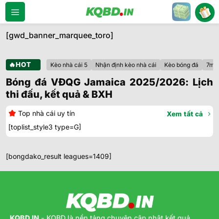
Bỏ
qua
nội
[gwd_banner_marquee_toro]
dung
🔥HOT
Kèo nhà cái 5
Nhận định kèo nhà cái
Kèo bóng đá
7m
Bóng đá VĐQG Jamaica 2025/2026: Lịch
thi đấu, kết quả & BXH
Top nhà cái uy tín
Xem tất cả
[toplist_style3 type=G]
[bongdako_result leagues=1409]
KQBD.IN
- KQBD là nền tảng chuyên cập nhật kết quả