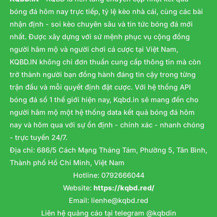
bóng đá hôm nay trực tiếp, tỷ lệ kèo nhà cái, cùng các bài
nhận định - soi kèo chuyên sâu và tin tức bóng đá mới
nhất. Được xây dựng với sứ mệnh phục vụ cộng đồng
người hâm mộ và người chơi cá cược tại Việt Nam,
KQBD.IN không chỉ đơn thuần cung cấp thông tin mà còn
trở thành người bạn đồng hành đáng tin cậy trong từng
trận đấu và mỗi quyết định đặt cược. Với hệ thống API
bóng đá số 1 thế giới hiện nay, Kqbd.in sẽ mang đến cho
người hâm mộ một hệ thống data kết quả bóng đá hôm
nay và hôm qua với sự ổn định - chính xác - nhanh chóng
- trực tuyến 24/7.
Địa chỉ: 686/5 Cách Mạng Tháng Tám, Phường 5, Tân Bình,
Thành phố Hồ Chí Minh, Việt Nam
Hotline: 0792666044
Website:
https://kqbd.red/
Email:
lienhe@kqbd.red
Liên hệ quảng cáo tại telegram @kqbdin