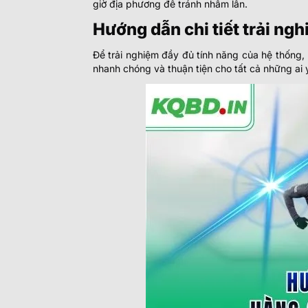
giờ địa phương để tránh nhầm lẫn.
Hướng dẫn chi tiết trải ng
Để trải nghiệm đầy đủ tính năng của hệ thống,
nhanh chóng và thuận tiện cho tất cả những ai 