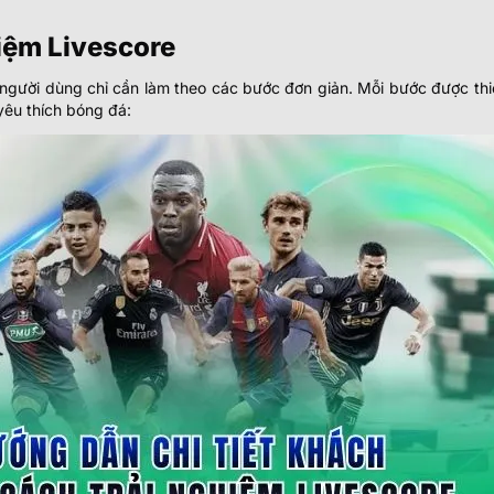
hiệm Livescore
 người dùng chỉ cần làm theo các bước đơn giản. Mỗi bước được thi
yêu thích bóng đá: