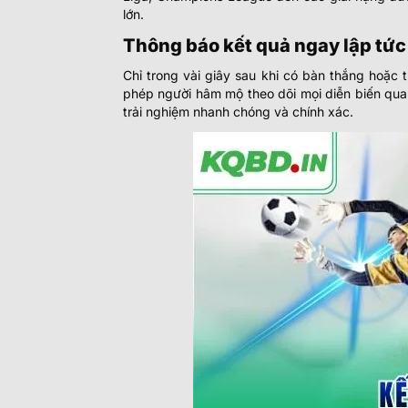
lớn.
Thông báo kết quả ngay lập tức
Chỉ trong vài giây sau khi có bàn thắng hoặc t
phép người hâm mộ theo dõi mọi diễn biến quan
trải nghiệm nhanh chóng và chính xác.