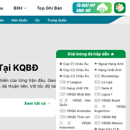
ấu
BXH
Top Ghi Bàn
ản
Hàn Quốc
Úc
Trung Quốc
Giải bóng đá hấp dẫn 🔥
⚽️ Cúp C1 Châu Âu
🏴󠁧󠁢󠁥󠁮󠁧󠁿 Ngoại Hạng Anh
 Tại KQBĐ
⚽️ Cúp C2 Châu Âu
🏴󠁧󠁢󠁥󠁮󠁧󠁿 Hạng nhất Anh
⚽️ Cúp C3 Châu Âu
🇩🇪 Bundesliga
biến của từng trận đấu. Giao
🇻🇳 V-League
🇪🇸 La Liga
đá thuận tiện. Với tốc độ tải
🇻🇳 Hạng nhất VN
🇮🇹 Serie A
🇯🇵 VĐQG Nhật Bản
🇫🇷 Ligue 1
🇰🇷 VĐQG Hàn
🇧🇷 VĐQG Brazil
Xem tất cả
Quốc
🇦🇷 VĐQG
🇦🇺 VĐQG Australia
Argentina
🇹🇭 VĐQG Thái Lan
🇺🇸 VĐQG Mỹ
🇮🇩 VĐQG
🇲🇽 VĐQG Mexico
Indonesia
⚽️ Giao hữu CLB