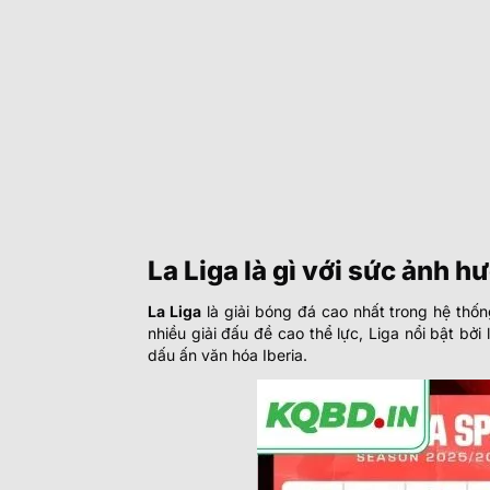
La Liga là gì với sức ảnh h
La Liga
là giải bóng đá cao nhất trong hệ thố
nhiều giải đấu đề cao thể lực, Liga nổi bật bở
dấu ấn văn hóa Iberia.