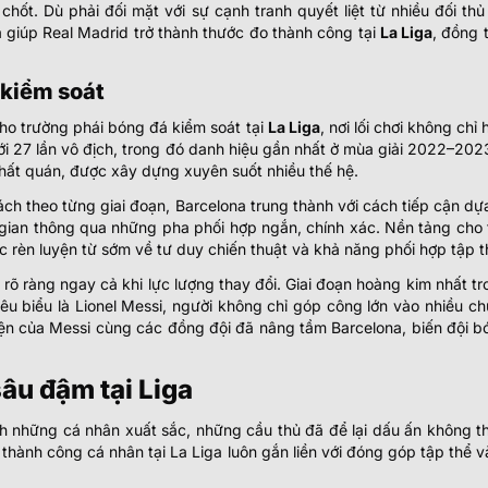
 chốt. Dù phải đối mặt với sự cạnh tranh quyết liệt từ nhiều đối thủ
 giúp Real Madrid trở thành thước đo thành công tại
La Liga
, đồng 
 kiểm soát
cho trường phái bóng đá kiểm soát tại
La Liga
, nơi lối chơi không ch
Với 27 lần vô địch, trong đó danh hiệu gần nhất ở mùa giải 2022–2023
 nhất quán, được xây dựng xuyên suốt nhiều thế hệ.
ách theo từng giai đoạn, Barcelona trung thành với cách tiếp cận d
 gian thông qua những pha phối hợp ngắn, chính xác. Nền tảng cho
ợc rèn luyện từ sớm về tư duy chiến thuật và khả năng phối hợp tập 
 rõ ràng ngay cả khi lực lượng thay đổi. Giai đoạn hoàng kim nhất tro
tiêu biểu là Lionel Messi, người không chỉ góp công lớn vào nhiều c
iện của Messi cùng các đồng đội đã nâng tầm Barcelona, biến đội bó
âu đậm tại Liga
inh những cá nhân xuất sắc, những cầu thủ đã để lại dấu ấn không 
thành công cá nhân tại La Liga luôn gắn liền với đóng góp tập thể v