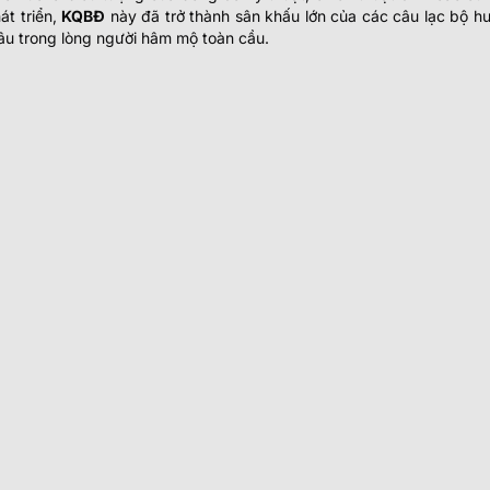
át triển,
KQBĐ
này đã trở thành sân khấu lớn của các câu lạc bộ h
sâu trong lòng người hâm mộ toàn cầu.
Theo Giải Đấu
Vin88
HDP
Tỉ số
Đội khách
Chủ
Tỷ lệ
Khác
Không có dữ liệu vui lòng chọn bộ lọc khác