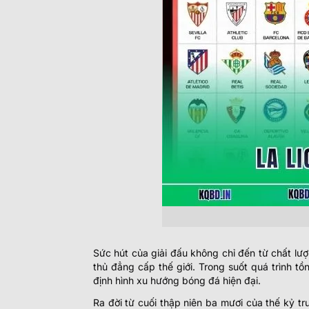
Sức hút của giải đấu không chỉ đến từ chất lư
thủ đẳng cấp thế giới. Trong suốt quá trình tồn
định hình xu hướng bóng đá hiện đại.
Ra đời từ cuối thập niên ba mươi của thế kỷ t