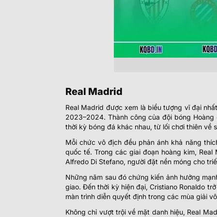
Real Madrid
Real Madrid được xem là biểu tượng vĩ đại nhấ
2023–2024. Thành công của đội bóng Hoàng gi
thời kỳ bóng đá khác nhau, từ lối chơi thiên về
Mỗi chức vô địch đều phản ánh khả năng thích
quốc tế. Trong các giai đoạn hoàng kim, Real 
Alfredo Di Stefano, người đặt nền móng cho triế
Những năm sau đó chứng kiến ảnh hưởng mạnh m
giao. Đến thời kỳ hiện đại, Cristiano Ronaldo tr
màn trình diễn quyết định trong các mùa giải vô
Không chỉ vượt trội về mặt danh hiệu, Real Mad