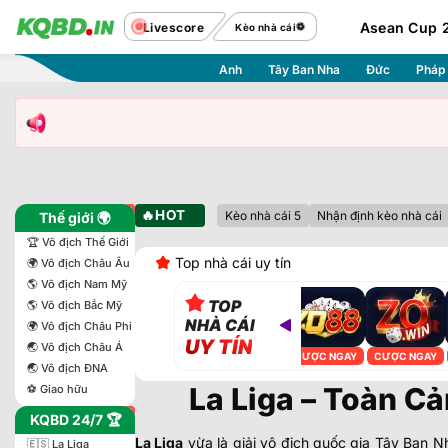
Bỏ
Asean Cup 
Livescore
Kèo nhà cái
qua
nội
Anh
Tây Ban Nha
Đức
Pháp
dung
🔥HOT
Kèo nhà cái 5
Nhận định kèo nhà cái
Thế giới 🌍
🏆 Vô địch Thế Giới
Top nhà cái uy tín
🌍️ Vô địch Châu Âu
🌎️️ Vô địch Nam Mỹ
TOP
🌎️ Vô địch Bắc Mỹ
NHÀ CÁI
🌍️️ Vô địch Châu Phi
UY TÍN
🌏️️ Vô địch Châu Á
NGAY
CƯỢC NGAY
CƯỢC NGAY
CƯỢC NGAY
CƯỢC NGAY
CƯỢC NGAY
🌏️️ Vô địch ĐNA
La Liga – Toàn C
⚽️️️ Giao hữu
KQBD 24/7 🏆
La Liga
vừa là giải vô địch quốc gia Tây Ban N
🇪🇸 La Liga