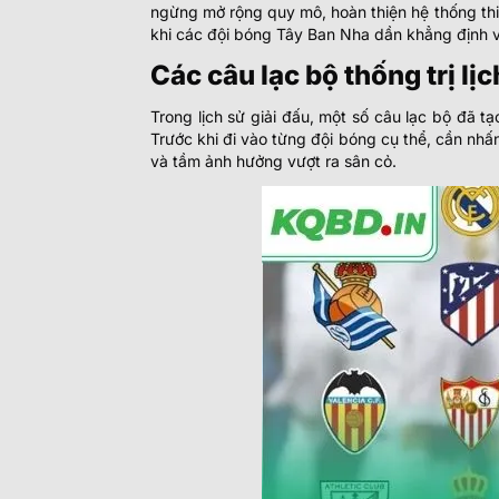
ngừng mở rộng quy mô, hoàn thiện hệ thống th
khi các đội bóng Tây Ban Nha dần khẳng định vị
Các câu lạc bộ thống trị lịc
Trong lịch sử giải đấu, một số câu lạc bộ đã tạo
Trước khi đi vào từng đội bóng cụ thể, cần nhấ
và tầm ảnh hưởng vượt ra sân cỏ.