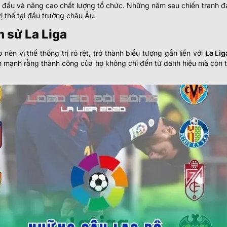
i đấu và nâng cao chất lượng tổ chức. Những năm sau chiến tranh
 thế tại đấu trường châu Âu.
h sử La Liga
 nên vị thế thống trị rõ rệt, trở thành biểu tượng gắn liền với
La Li
n mạnh rằng thành công của họ không chỉ đến từ danh hiệu mà còn từ 