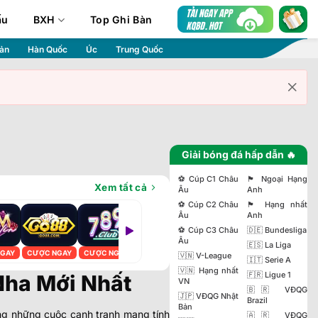
ấu
BXH
Top Ghi Bàn
ản
Hàn Quốc
Úc
Trung Quốc
Giải bóng đá hấp dẫn 🔥
⚽️ Cúp C1 Châu
🏴󠁧󠁢󠁥󠁮󠁧󠁿 Ngoại Hạng
Xem tất cả
Âu
Anh
⚽️ Cúp C2 Châu
🏴󠁧󠁢󠁥󠁮󠁧󠁿 Hạng nhất
Âu
Anh
⚽️ Cúp C3 Châu
🇩🇪 Bundesliga
Âu
🇪🇸 La Liga
AY
CƯỢC NGAY
🇻🇳 V-League
🇮🇹 Serie A
🇻🇳 Hạng nhất
🇫🇷 Ligue 1
Nha Mới Nhất
VN
🇧🇷 VĐQG
🇯🇵 VĐQG Nhật
Brazil
Bản
ùng những cuộc cạnh tranh mang tính
🇦🇷 VĐQG