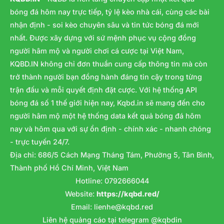
bóng đá hôm nay trực tiếp, tỷ lệ kèo nhà cái, cùng các bài
nhận định - soi kèo chuyên sâu và tin tức bóng đá mới
nhất. Được xây dựng với sứ mệnh phục vụ cộng đồng
người hâm mộ và người chơi cá cược tại Việt Nam,
KQBD.IN không chỉ đơn thuần cung cấp thông tin mà còn
trở thành người bạn đồng hành đáng tin cậy trong từng
trận đấu và mỗi quyết định đặt cược. Với hệ thống API
bóng đá số 1 thế giới hiện nay, Kqbd.in sẽ mang đến cho
người hâm mộ một hệ thống data kết quả bóng đá hôm
nay và hôm qua với sự ổn định - chính xác - nhanh chóng
- trực tuyến 24/7.
Địa chỉ: 686/5 Cách Mạng Tháng Tám, Phường 5, Tân Bình,
Thành phố Hồ Chí Minh, Việt Nam
Hotline: 0792666044
Website:
https://kqbd.red/
Email:
lienhe@kqbd.red
Liên hệ quảng cáo tại telegram @kqbdin