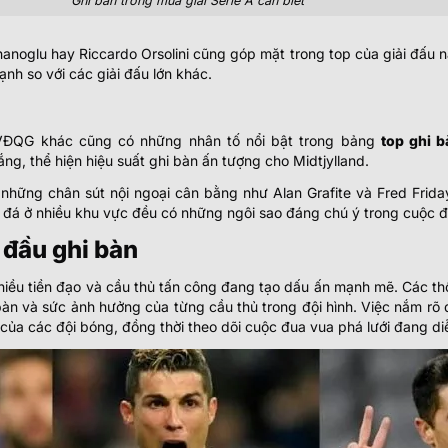
Ghi bàn trong mùa giải Serie A cần biết
hanoglu hay Riccardo Orsolini cũng góp mặt trong top của giải đấu 
nh so với các giải đấu lớn khác.
ải VĐQG khác cũng có những nhân tố nổi bật trong bảng
top ghi b
ng, thể hiện hiệu suất ghi bàn ấn tượng cho Midtjylland.
 những chân sút nội ngoại cân bằng như Alan Grafite và Fred Frid
g đá ở nhiều khu vực đều có những ngôi sao đáng chú ý trong cuộc 
 đầu ghi bàn
iều tiền đạo và cầu thủ tấn công đang tạo dấu ấn mạnh mẽ. Các t
àn và sức ảnh hưởng của từng cầu thủ trong đội hình. Việc nắm rõ
g của các đội bóng, đồng thời theo dõi cuộc đua vua phá lưới đang di