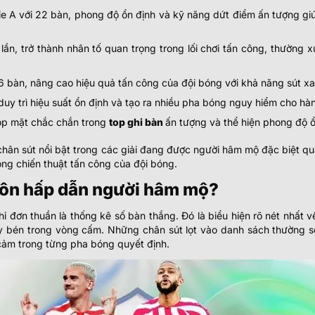
ie A với 22 bàn, phong độ ổn định và kỹ năng dứt điểm ấn tượng giúp
 lần, trở thành nhân tố quan trọng trong lối chơi tấn công, thường 
6 bàn, nâng cao hiệu quả tấn công của đội bóng với khả năng sút x
 duy trì hiệu suất ổn định và tạo ra nhiều pha bóng nguy hiểm cho hà
góp mặt chắc chắn trong
top ghi bàn
ấn tượng và thể hiện phong độ ổ
hân sút nổi bật trong các giải đang được người hâm mộ đặc biệt qu
ong chiến thuật tấn công của đội bóng.
luôn hấp dẫn người hâm mộ?
ỉ đơn thuần là thống kê số bàn thắng. Đó là biểu hiện rõ nét nhất 
y bén trong vòng cấm. Những chân sút lọt vào danh sách thường sở
cảm trong từng pha bóng quyết định.