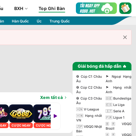
ấu
BXH
Top Ghi Bàn
ản
Hàn Quốc
Úc
Trung Quốc
Giải bóng đá hấp dẫn 🔥
⚽️ Cúp C1 Châu
🏴󠁧󠁢󠁥󠁮󠁧󠁿 Ngoại Hạng
Âu
Anh
⚽️ Cúp C2 Châu
🏴󠁧󠁢󠁥󠁮󠁧󠁿 Hạng nhất
Âu
Anh
Xem tất cả
⚽️ Cúp C3 Châu
🇩🇪 Bundesliga
Âu
🇪🇸 La Liga
🇻🇳 V-League
🇮🇹 Serie A
🇻🇳 Hạng nhất
🇫🇷 Ligue 1
VN
🇧🇷 VĐQG
NGAY
CƯỢC NGAY
🇯🇵 VĐQG Nhật
Brazil
Bản
🇦🇷 VĐQG