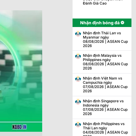
Đánh Giá Cao
Nhận định bóng đá ⚽
Nhận định Thái Lan vs
Myanmar ngày
08/08/2026 | ASEAN Cup
2026
Nhận định Malaysia vs
Philippines ngày
08/08/2026 | ASEAN Cup
2026
Nhận định Việt Nam vs
Campuchia ngày
07/08/2026 | ASEAN Cup
2026
Nhận định Singapore vs
Indonesia ngày
07/08/2026 | ASEAN Cup
2026
Nhận định Philippines vs
Thái Lan ngày
04/08/2026 | ASEAN Cup