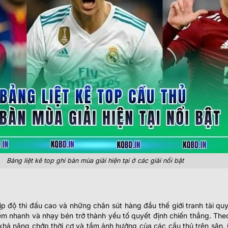
Bảng liệt kê top ghi bàn mùa giải hiện tại ở các giải nổi bật
ịp độ thi đấu cao và những chân sút hàng đầu thế giới tranh tài q
ểm nhanh và nhạy bén trở thành yếu tố quyết định chiến thắng. The
khả năng chớp thời cơ và tầm ảnh hưởng của các cầu thủ trên sân.