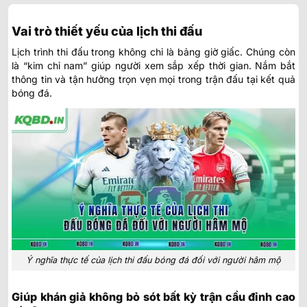
Vai trò thiết yếu của lịch thi đấu
Lịch trình thi đấu trong không chỉ là bảng giờ giấc. Chúng còn
là “kim chỉ nam” giúp người xem sắp xếp thời gian. Nắm bắt
thông tin và tận hưởng trọn vẹn mọi trong trận đấu tại kết quả
bóng đá.
Ý nghĩa thực tế của lịch thi đấu bóng đá đối với người hâm mộ
Giúp khán giả không bỏ sót bất kỳ trận cầu đỉnh cao