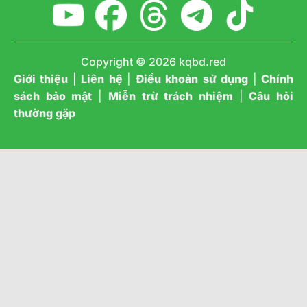
Copyright © 2026 kqbd.red
Giới thiệu
|
Liên hệ
|
Điều khoản sử dụng
|
Chính
sách bảo mật
|
Miễn trừ trách nhiệm
|
Câu hỏi
thường gặp