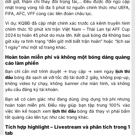
dời giờ, thậm chí thay đổi trọng tài,… Đều được đội ngũ cập
nhật trong vòng tối đa 5 phút từ nguồn chính thức như UEFA,
FIFA, AFC, VFF cùng các liên đoàn châu lục.
Ví dụ: KQBĐ đã cập nhật chính xác trước cả kênh truyền hình
chính thức 10 phút khi trận Việt Nam – Thái Lan tại AFF Cup
2024 bị hoãn 45 phút do mưa lớn. Kết quả bóng đá Không bao
giờ xảy ra tình trạng “đến giờ mới biết trận hoãn” hoặc “lịch sai
1 ngày” như một số trang khác.
Hoàn toàn miễn phí và không một bóng dáng quảng
cáo làm phiền
Bạn chỉ cần mở trình duyệt -> truy cập -> xem ngay
lịch thi
đấu
bóng đá sạch sẽ với tốc độ tải dưới 2 giây, không pop-up,
không video tự chạy, không banner che màn hình, và không
yêu cầu đăng ký tài khoản.
Bạn sẽ có cảm giác như đang dùng ứng dụng trả phí nhưng
hoàn toàn miễn phí. Điều này giúp bạn tập trung 100% vào
việc lên kế hoạch xem
lịch thi đấu
bóng đá thay vì phải bấm
tắt quảng cáo liên tục như các trang khác.
Tích hợp highlight – Livestream và phân tích trong 1
tab