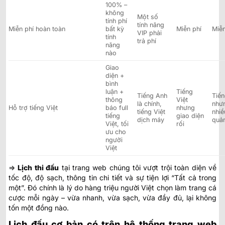
100% –
không
Một số
tính phí
tính năng
Miễn phí hoàn toàn
bất kỳ
Miễn phí
Miễn
VIP phải
tính
trả phí
năng
nào
Giao
diện +
bình
luận +
Tiếng
Tiếng Anh
Tiến
thông
Việt
là chính,
như
Hỗ trợ tiếng Việt
báo full
nhưng
tiếng Việt
nhiề
tiếng
giao diện
dịch máy
quả
Việt, tối
rối
ưu cho
người
Việt
=>
Lịch thi đấu
tại trang web chúng tôi vượt trội toàn diện về
tốc độ, độ sạch, thông tin chi tiết và sự tiện lợi “Tất cả trong
một”. Đó chính là lý do hàng triệu người Việt chọn làm trang cá
cược mỗi ngày – vừa nhanh, vừa sạch, vừa đầy đủ, lại không
tốn một đồng nào.
Lịch đấu cơ bản có trên hệ thống trang web