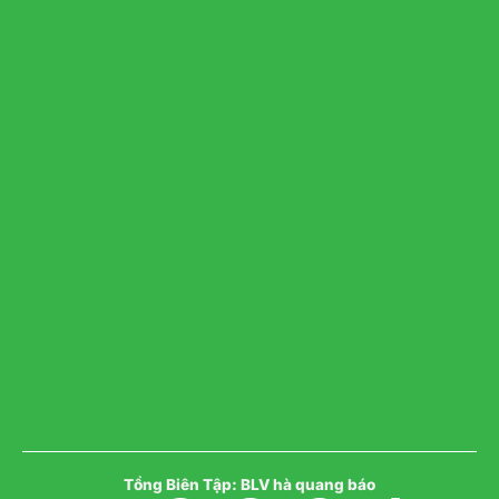
Tổng Biên Tập:
BLV hà quang báo