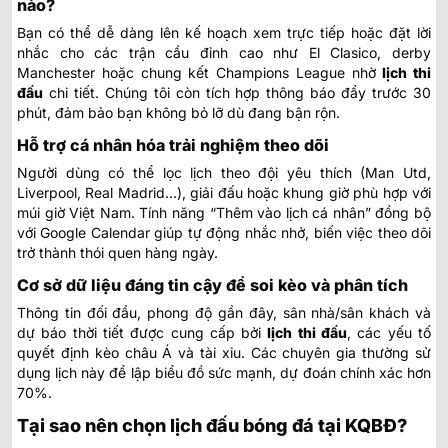
nào?
Bạn có thể dễ dàng lên kế hoạch xem trực tiếp hoặc đặt lời
nhắc cho các trận cầu đỉnh cao như El Clasico, derby
Manchester hoặc chung kết Champions League nhờ
lịch thi
đấu
chi tiết. Chúng tôi còn tích hợp thông báo đẩy trước 30
phút, đảm bảo bạn không bỏ lỡ dù đang bận rộn.
Hỗ trợ cá nhân hóa trải nghiệm theo dõi
Người dùng có thể lọc lịch theo đội yêu thích (Man Utd,
Liverpool, Real Madrid…), giải đấu hoặc khung giờ phù hợp với
múi giờ Việt Nam. Tính năng “Thêm vào lịch cá nhân” đồng bộ
với Google Calendar giúp tự động nhắc nhở, biến việc theo dõi
trở thành thói quen hàng ngày.
Cơ sở dữ liệu đáng tin cậy để soi kèo và phân tích
Thông tin đối đầu, phong độ gần đây, sân nhà/sân khách và
dự báo thời tiết được cung cấp bởi
lịch thi đấu
, các yếu tố
quyết định kèo châu Á và tài xỉu. Các chuyên gia thường sử
dụng lịch này để lập biểu đồ sức mạnh, dự đoán chính xác hơn
70%.
Tại sao nên chọn lịch đấu bóng đá tại KQBĐ?