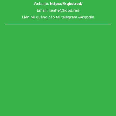
Website:
https://kqbd.red/
Email:
lienhe@kqbd.red
Liên hệ quảng cáo tại telegram @kqbdin