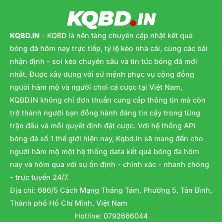
KQBD.IN
- KQBD là nền tảng chuyên cập nhật kết quả
bóng đá hôm nay trực tiếp, tỷ lệ kèo nhà cái, cùng các bài
nhận định - soi kèo chuyên sâu và tin tức bóng đá mới
nhất. Được xây dựng với sứ mệnh phục vụ cộng đồng
người hâm mộ và người chơi cá cược tại Việt Nam,
KQBD.IN không chỉ đơn thuần cung cấp thông tin mà còn
trở thành người bạn đồng hành đáng tin cậy trong từng
trận đấu và mỗi quyết định đặt cược. Với hệ thống API
bóng đá số 1 thế giới hiện nay, Kqbd.in sẽ mang đến cho
người hâm mộ một hệ thống data kết quả bóng đá hôm
nay và hôm qua với sự ổn định - chính xác - nhanh chóng
- trực tuyến 24/7.
Địa chỉ: 686/5 Cách Mạng Tháng Tám, Phường 5, Tân Bình,
Thành phố Hồ Chí Minh, Việt Nam
Hotline: 0792666044