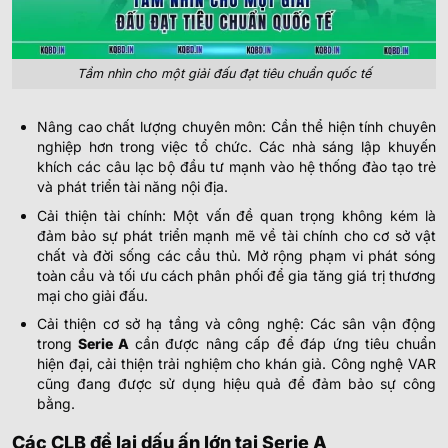
Tầm nhìn cho một giải đấu đạt tiêu chuẩn quốc tế
Nâng cao chất lượng chuyên môn: Cần thể hiện tính chuyên
nghiệp hơn trong việc tổ chức. Các nhà sáng lập khuyến
khích các câu lạc bộ đầu tư mạnh vào hệ thống đào tạo trẻ
và phát triển tài năng nội địa.
Cải thiện tài chính: Một vấn đề quan trọng không kém là
đảm bảo sự phát triển mạnh mẽ về tài chính cho cơ sở vật
chất và đời sống các cầu thủ. Mở rộng phạm vi phát sóng
toàn cầu và tối ưu cách phân phối để gia tăng giá trị thương
mại cho giải đấu.
Cải thiện cơ sở hạ tầng và công nghệ: Các sân vận động
trong
Serie A
cần được nâng cấp để đáp ứng tiêu chuẩn
hiện đại, cải thiện trải nghiệm cho khán giả. Công nghệ VAR
cũng đang được sử dụng hiệu quả để đảm bảo sự công
bằng.
Các CLB để lại dấu ấn lớn tại Serie A