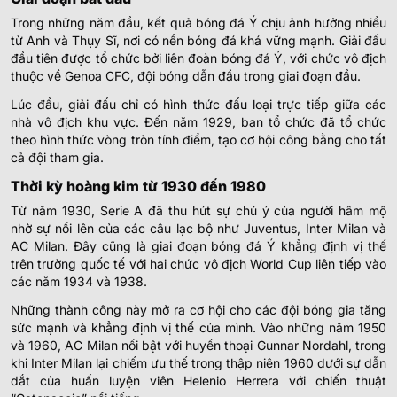
Trong những năm đầu, kết quả bóng đá Ý chịu ảnh hưởng nhiều
từ Anh và Thụy Sĩ, nơi có nền bóng đá khá vững mạnh. Giải đấu
đầu tiên được tổ chức bởi liên đoàn bóng đá Ý, với chức vô địch
thuộc về Genoa CFC, đội bóng dẫn đầu trong giai đoạn đầu.
Lúc đầu, giải đấu chỉ có hình thức đấu loại trực tiếp giữa các
nhà vô địch khu vực. Đến năm 1929, ban tổ chức đã tổ chức
theo hình thức vòng tròn tính điểm, tạo cơ hội công bằng cho tất
cả đội tham gia.
Thời kỳ hoàng kim từ 1930 đến 1980
Từ năm 1930, Serie A đã thu hút sự chú ý của người hâm mộ
nhờ sự nổi lên của các câu lạc bộ như Juventus, Inter Milan và
AC Milan. Đây cũng là giai đoạn bóng đá Ý khẳng định vị thế
trên trường quốc tế với hai chức vô địch World Cup liên tiếp vào
các năm 1934 và 1938.
Những thành công này mở ra cơ hội cho các đội bóng gia tăng
sức mạnh và khẳng định vị thế của mình. Vào những năm 1950
và 1960, AC Milan nổi bật với huyền thoại Gunnar Nordahl, trong
khi Inter Milan lại chiếm ưu thế trong thập niên 1960 dưới sự dẫn
dắt của huấn luyện viên Helenio Herrera với chiến thuật