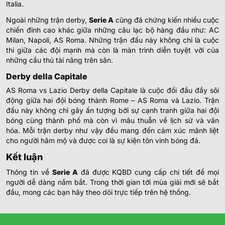
Italia.
Ngoài những trận derby,
Serie A
cũng đã chứng kiến nhiều cuộc
chiến đỉnh cao khác giữa những câu lạc bộ hàng đầu như: AC
Milan, Napoli, AS Roma. Những trận đấu này không chỉ là cuộc
thi giữa các đội mạnh mà còn là màn trình diễn tuyệt vời của
những cầu thủ tài năng trên sân.
Derby della Capitale
AS Roma vs Lazio Derby della Capitale là cuộc đối đầu đầy sôi
động giữa hai đội bóng thành Rome – AS Roma và Lazio. Trận
đấu này không chỉ gây ấn tượng bởi sự cạnh tranh giữa hai đội
bóng cùng thành phố mà còn vì mâu thuẫn về lịch sử và văn
hóa. Mỗi trận derby như vậy đều mang đến cảm xúc mãnh liệt
cho người hâm mộ và được coi là sự kiện tôn vinh bóng đá.
Kết luận
Thông tin về
Serie A
đã được KQBD cung cấp chi tiết để mọi
người dễ dàng nắm bắt. Trong thời gian tới mùa giải mới sẽ bắt
đầu, mong các bạn hãy theo dõi trực tiếp trên hệ thống.