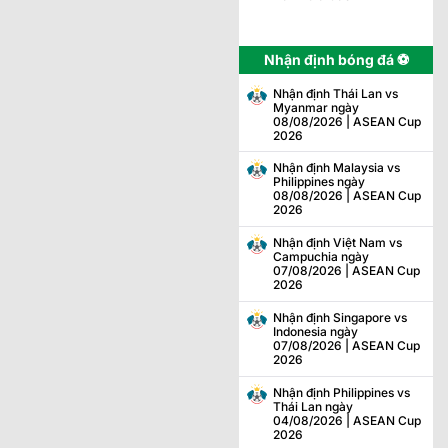
Nhận định bóng đá ⚽
Nhận định Thái Lan vs
Myanmar ngày
08/08/2026 | ASEAN Cup
2026
Nhận định Malaysia vs
Philippines ngày
08/08/2026 | ASEAN Cup
2026
Nhận định Việt Nam vs
Campuchia ngày
07/08/2026 | ASEAN Cup
2026
Nhận định Singapore vs
Indonesia ngày
07/08/2026 | ASEAN Cup
2026
Nhận định Philippines vs
Thái Lan ngày
04/08/2026 | ASEAN Cup
2026