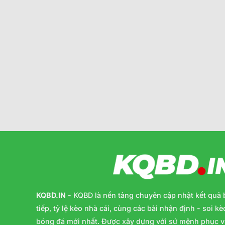
KQBD.IN
- KQBD là nền tảng chuyên cập nhật kết quả
tiếp, tỷ lệ kèo nhà cái, cùng các bài nhận định - soi k
bóng đá mới nhất. Được xây dựng với sứ mệnh phục 