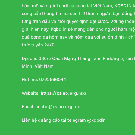
hâm mộ và người chơi cá cược tại Việt Nam, KQBD.IN 
cung cấp thông tin mà còn trở thành người bạn đồng 
từng trận đấu và mỗi quyết định đặt cược. Với hệ thốn
giới hiện nay, Kqbd.in sẽ mang đến cho người hâm mộ
quả bóng đá hôm nay và hôm qua với sự ổn định - ch
trực tuyến 24/7.
Địa chỉ: 686/5 Cách Mạng Tháng Tám, Phường 5, Tân 
Minh, Việt Nam
Hotline: 0792666044
Website:
https://xsino.org.mx/
Email:
lienhe@xsino.org.mx
Liên hệ quảng cáo tại telegram @kqbdin