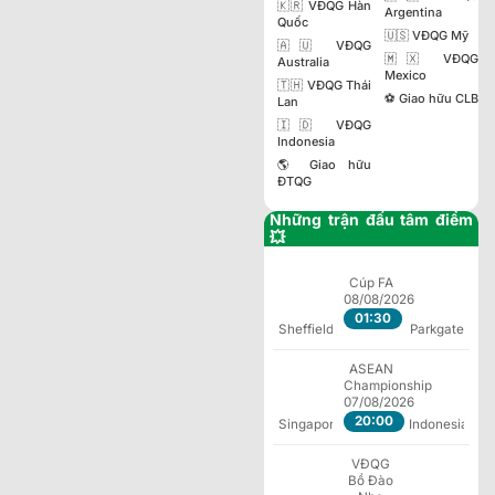
🇰🇷 VĐQG Hàn
Argentina
Quốc
🇺🇸 VĐQG Mỹ
🇦🇺 VĐQG
🇲🇽 VĐQG
Australia
Mexico
🇹🇭 VĐQG Thái
Tài/Xỉu
⚽️ Giao hữu CLB
Lan
🇮🇩 VĐQG
h
Chủ
Tỷ lệ
Khách
Indonesia
🌎 Giao hữu
ĐTQG
Những trận đấu tâm điểm
💥
Cúp FA
08/08/2026
01:30
Sheffield FC
Parkgate
ASEAN
Championship
07/08/2026
20:00
Singapore
Indonesia
VĐQG
Bồ Đào