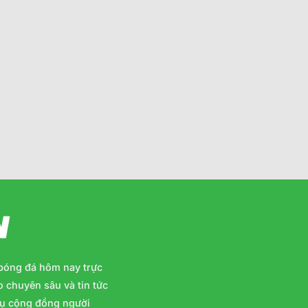
 bóng đá hôm nay trực
èo chuyên sâu và tin tức
vụ cộng đồng người