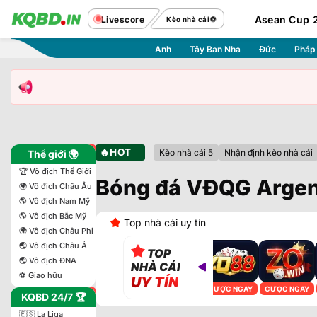
Bỏ
Asean Cup 
Livescore
Kèo nhà cái
qua
nội
Anh
Tây Ban Nha
Đức
Pháp
dung
🔥HOT
Kèo nhà cái 5
Nhận định kèo nhà cái
Thế giới 🌍
🏆 Vô địch Thế Giới
Bóng đá VĐQG Argent
🌍️ Vô địch Châu Âu
🌎️️ Vô địch Nam Mỹ
🌎️ Vô địch Bắc Mỹ
Top nhà cái uy tín
🌍️️ Vô địch Châu Phi
🌏️️ Vô địch Châu Á
TOP
🌏️️ Vô địch ĐNA
NHÀ CÁI
⚽️️️ Giao hữu
UY TÍN
C NGAY
CƯỢC NGAY
CƯỢC NGAY
CƯỢC NGAY
CƯỢC NGAY
CƯỢC NGAY
KQBD 24/7 🏆
🇪🇸 La Liga