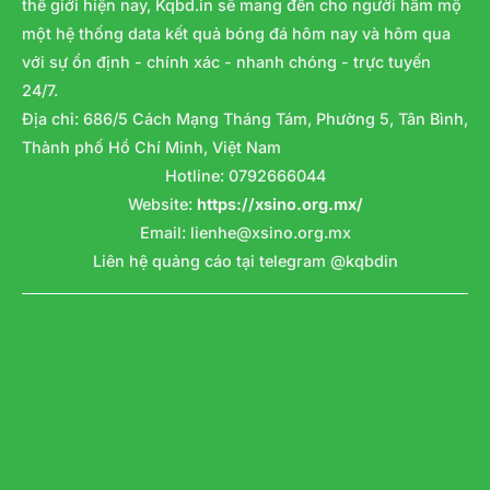
thế giới hiện nay, Kqbd.in sẽ mang đến cho người hâm mộ
một hệ thống data kết quả bóng đá hôm nay và hôm qua
với sự ổn định - chính xác - nhanh chóng - trực tuyến
24/7.
Địa chỉ: 686/5 Cách Mạng Tháng Tám, Phường 5, Tân Bình,
Thành phố Hồ Chí Minh, Việt Nam
Hotline: 0792666044
Website:
https://xsino.org.mx/
Email:
lienhe@xsino.org.mx
Liên hệ quảng cáo tại telegram @kqbdin