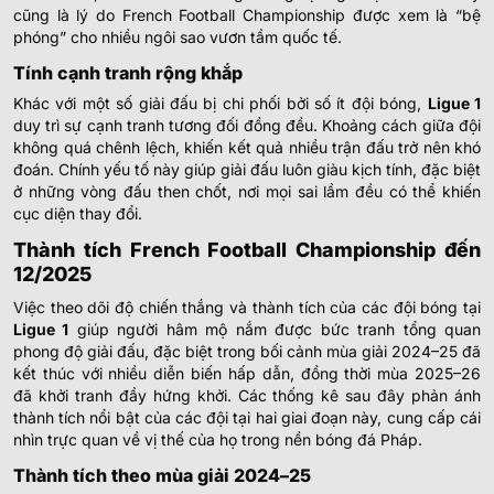
cũng là lý do French Football Championship được xem là “bệ
phóng” cho nhiều ngôi sao vươn tầm quốc tế.
Tính cạnh tranh rộng khắp
Khác với một số giải đấu bị chi phối bởi số ít đội bóng,
Ligue 1
duy trì sự cạnh tranh tương đối đồng đều. Khoảng cách giữa đội
không quá chênh lệch, khiến kết quả nhiều trận đấu trở nên khó
đoán. Chính yếu tố này giúp giải đấu luôn giàu kịch tính, đặc biệt
ở những vòng đấu then chốt, nơi mọi sai lầm đều có thể khiến
cục diện thay đổi.
Thành tích French Football Championship đến
12/2025
Việc theo dõi độ chiến thắng và thành tích của các đội bóng tại
Ligue 1
giúp người hâm mộ nắm được bức tranh tổng quan
phong độ giải đấu, đặc biệt trong bối cảnh mùa giải 2024–25 đã
kết thúc với nhiều diễn biến hấp dẫn, đồng thời mùa 2025–26
đã khởi tranh đầy hứng khởi. Các thống kê sau đây phản ánh
thành tích nổi bật của các đội tại hai giai đoạn này, cung cấp cái
nhìn trực quan về vị thế của họ trong nền bóng đá Pháp.
Thành tích theo mùa giải 2024–25