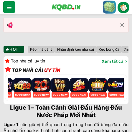
Bỏ
qua
nội
dung
🔥HOT
Kèo nhà cái 5
Nhận định kèo nhà cái
Kèo bóng đá
7m
Top nhà cái uy tín
Xem tất cả
TOP NHÀ CÁI
UY TÍN
ỢC NGAY
CƯỢC NGAY
CƯỢC NGAY
CƯỢC NGAY
CƯỢC NGAY
CƯỢC NGAY
CƯỢC NGAY
CƯ
Ligue 1 – Toàn Cảnh Giải Đấu Hàng Đầu
Nước Pháp Mới Nhất
Ligue 1
luôn giữ vị thế quan trọng trong bản đồ bóng đá châu
Âu nhờ lối chơi kỹ thuật, tính cạnh tranh cao cùng khả năng sản