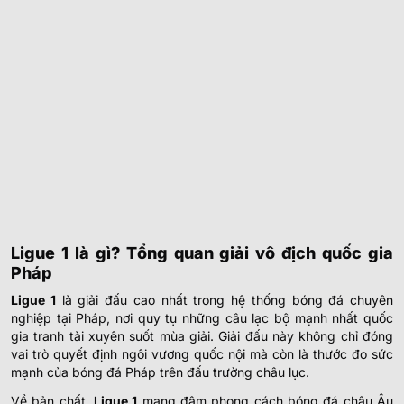
Ligue 1 là gì? Tổng quan giải vô địch quốc gia
Pháp
Ligue 1
là giải đấu cao nhất trong hệ thống bóng đá chuyên
nghiệp tại Pháp, nơi quy tụ những câu lạc bộ mạnh nhất quốc
gia tranh tài xuyên suốt mùa giải. Giải đấu này không chỉ đóng
vai trò quyết định ngôi vương quốc nội mà còn là thước đo sức
mạnh của bóng đá Pháp trên đấu trường châu lục.
Về bản chất,
Ligue 1
mang đậm phong cách bóng đá châu Âu