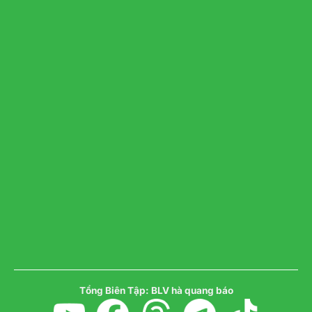
Tổng Biên Tập:
BLV hà quang báo