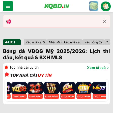
Bỏ
qua
nội
dung
🔥HOT
Kèo nhà cái 5
Nhận định kèo nhà cái
Kèo bóng đá
7m
Bóng đá VĐQG Mỹ 2025/2026: Lịch thi
đấu, kết quả & BXH MLS
Top nhà cái uy tín
Xem tất cả
TOP NHÀ CÁI
UY TÍN
ỢC NGAY
CƯỢC NGAY
CƯỢC NGAY
CƯỢC NGAY
CƯỢC NGAY
CƯỢC NGAY
CƯỢC NGAY
CƯ