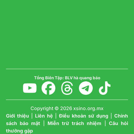
Tổng Biên Tập:
BLV hà quang báo
Copyright © 2026 xsino.org.mx
Giới thiệu
|
Liên hệ
|
Điều khoản sử dụng
|
Chính
sách bảo mật
|
Miễn trừ trách nhiệm
|
Câu hỏi
thường gặp