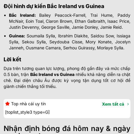
Đội hình dự kiến Bắc Ireland vs Guinea
Bắc Ireland:
Bailey Peacock-Farrell, Trai Hume, Paddy
McNair, Eoin Toal, Ciaron Brown, Ethan Galbraith, Isaac Price,
Justin Devenny, George Saville, Jamie Donley, Jamie Reid.
Guinea:
Soumaila Sylla, Ibrahim Diakite, Saidou Sow, Issiaga
Sylla, Sekou Sylla, Seydouba Cisse, Mory Konate, Jocelyn
Janneh, Ousmane Camara, Serhou Guirassy, Morlaye Sylla.
Lời kết
Dựa trên tương quan lực lượng, phong độ gần đây và mức chấp
0.5 bàn, trận
Bắc Ireland vs Guinea
nhiều khả năng diễn ra chặt
chẽ. Đại diện châu Âu được kỳ vọng tận dụng tốt cơ hội để
giành chiến thắng tối thiểu.
Top nhà cái uy tín
Xem tất cả
[toplist_style3 type=G]
Nhận định bóng đá hôm nay & ngày