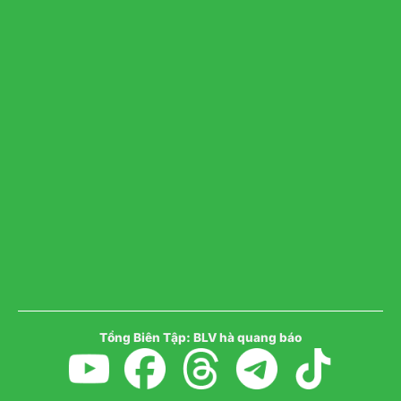
Tổng Biên Tập:
BLV hà quang báo