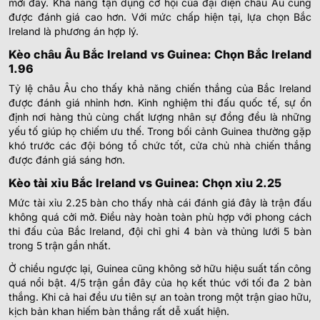
mới đây. Khả năng tận dụng cơ hội của đại diện châu Âu cũng
được đánh giá cao hơn. Với mức chấp hiện tại, lựa chọn Bắc
Ireland là phương án hợp lý.
Kèo châu Âu Bắc Ireland vs Guinea: Chọn Bắc Ireland
1.96
Tỷ lệ châu Âu cho thấy khả năng chiến thắng của Bắc Ireland
được đánh giá nhỉnh hơn. Kinh nghiệm thi đấu quốc tế, sự ổn
định nơi hàng thủ cùng chất lượng nhân sự đồng đều là những
yếu tố giúp họ chiếm ưu thế. Trong bối cảnh Guinea thường gặp
khó trước các đội bóng tổ chức tốt, cửa chủ nhà chiến thắng
được đánh giá sáng hơn.
Kèo tài xỉu Bắc Ireland vs Guinea: Chọn xỉu 2.25
Mức tài xỉu 2.25 bàn cho thấy nhà cái đánh giá đây là trận đấu
không quá cởi mở. Điều này hoàn toàn phù hợp với phong cách
thi đấu của Bắc Ireland, đội chỉ ghi 4 bàn và thủng lưới 5 bàn
trong 5 trận gần nhất.
Ở chiều ngược lại, Guinea cũng không sở hữu hiệu suất tấn công
quá nổi bật. 4/5 trận gần đây của họ kết thúc với tối đa 2 bàn
thắng. Khi cả hai đều ưu tiên sự an toàn trong một trận giao hữu,
kịch bản khan hiếm bàn thắng rất dễ xuất hiện.