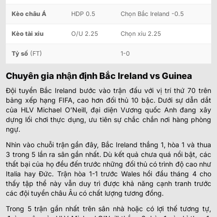
Kèo châu Á
HDP 0.5
Chọn Bắc Ireland -0.5
Kèo tài xỉu
O/U 2.25
Chọn xỉu 2.25
Tỷ số
(FT)
1-0
Chuyên gia nhận định Bắc Ireland vs Guinea
Đội tuyển Bắc Ireland bước vào trận đấu với vị trí thứ 70 trên
bảng xếp hạng FIFA, cao hơn đối thủ 10 bậc. Dưới sự dẫn dắt
của HLV Michael O’Neill, đại diện Vương quốc Anh đang xây
dựng lối chơi thực dụng, ưu tiên sự chắc chắn nơi hàng phòng
ngự.
Nhìn vào chuỗi trận gần đây, Bắc Ireland thắng 1, hòa 1 và thua
3 trong 5 lần ra sân gần nhất. Dù kết quả chưa quá nổi bật, các
thất bại của họ đều đến trước những đối thủ có trình độ cao như
Italia hay Đức. Trận hòa 1-1 trước Wales hồi đầu tháng 4 cho
thấy tập thể này vẫn duy trì được khả năng cạnh tranh trước
các đội tuyển châu Âu có chất lượng tương đồng.
Trong 5 trận gần nhất trên sân nhà hoặc có lợi thế tương tự,