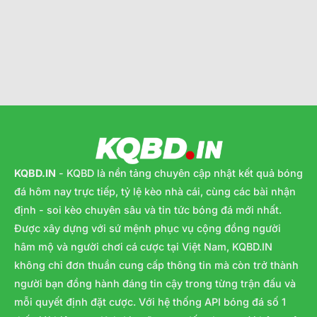
KQBD.IN
- KQBD là nền tảng chuyên cập nhật kết quả bóng
đá hôm nay trực tiếp, tỷ lệ kèo nhà cái, cùng các bài nhận
định - soi kèo chuyên sâu và tin tức bóng đá mới nhất.
Được xây dựng với sứ mệnh phục vụ cộng đồng người
hâm mộ và người chơi cá cược tại Việt Nam, KQBD.IN
không chỉ đơn thuần cung cấp thông tin mà còn trở thành
người bạn đồng hành đáng tin cậy trong từng trận đấu và
mỗi quyết định đặt cược. Với hệ thống API bóng đá số 1