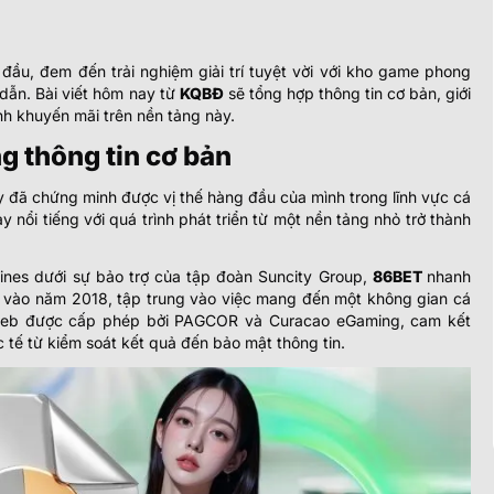
đầu, đem đến trải nghiệm giải trí tuyệt vời với kho game phong
dẫn. Bài viết hôm nay từ
KQBĐ
sẽ tổng hợp thông tin cơ bản, giới
nh khuyến mãi trên nền tảng này.
 thông tin cơ bản
y đã chứng minh được vị thế hàng đầu của mình trong lĩnh vực cá
y nổi tiếng với quá trình phát triển từ một nền tảng nhỏ trở thành
pines dưới sự bảo trợ của tập đoàn Suncity Group,
86BET
nhanh
 vào năm 2018, tập trung vào việc mang đến một không gian cá
web được cấp phép bởi PAGCOR và Curacao eGaming, cam kết
 tế từ kiểm soát kết quả đến bảo mật thông tin.