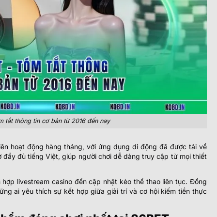
 tắt thông tin cơ bản từ 2016 đến nay
 viên hoạt động hàng tháng, với ứng dụng di động đã được tải về
trợ đầy đủ tiếng Việt, giúp người chơi dễ dàng truy cập từ mọi thiết
h hợp livestream casino đến cập nhật kèo thể thao liên tục. Đồng
ng ai yêu thích sự kết hợp giữa giải trí và cơ hội kiếm tiền thực