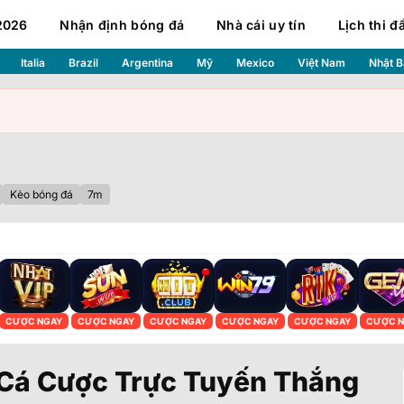
2026
Nhận định bóng đá
Nhà cái uy tín
Lịch thi đ
Italia
Brazil
Argentina
Mỹ
Mexico
Việt Nam
Nhật B
Kèo bóng đá
7m
CƯỢC NGAY
CƯỢC NGAY
CƯỢC NGAY
CƯỢC NGAY
CƯỢC NGAY
CƯỢC N
 Cá Cược Trực Tuyến Thắng