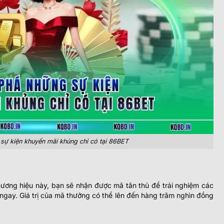
ự kiện khuyến mãi khủng chỉ có tại 86BET
thương hiệu này, bạn sẽ nhận được mã tân thủ để trải nghiệm các
 ngay. Giá trị của mã thưởng có thể lên đến hàng trăm nghìn đồng