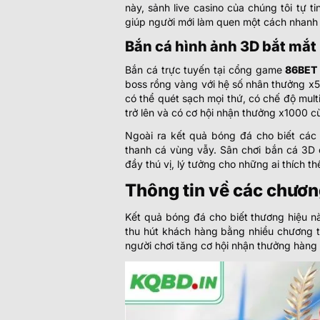
này, sảnh live casino của chúng tôi tự 
giúp người mới làm quen một cách nhanh
Bắn cá hình ảnh 3D bắt mắt
Bắn cá trực tuyến tại cổng game
86BE
boss rồng vàng với hệ số nhân thưởng 
có thể quét sạch mọi thứ, có chế độ mult
trở lên và có cơ hội nhận thưởng x1000 cù
Ngoài ra kết quả bóng đá cho biết các
thanh cá vùng vẫy. Sân chơi bắn cá 3D
đầy thú vị, lý tưởng cho những ai thích th
Thông tin về các chươ
Kết quả bóng đá cho biết thương hiệu n
thu hút khách hàng bằng nhiều chương tr
người chơi tăng cơ hội nhận thưởng hàng