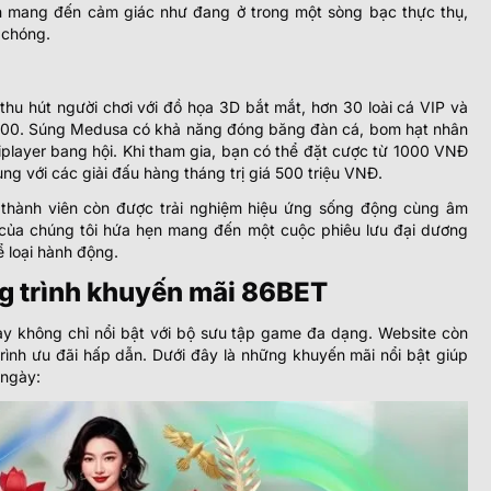
tin mang đến cảm giác như đang ở trong một sòng bạc thực thụ,
 chóng.
T
thu hút người chơi với đồ họa 3D bắt mắt, hơn 30 loài cá VIP và
x500. Súng Medusa có khả năng đóng băng đàn cá, bom hạt nhân
iplayer bang hội. Khi tham gia, bạn có thể đặt cược từ 1000 VNĐ
ng với các giải đấu hàng tháng trị giá 500 triệu VNĐ.
 thành viên còn được trải nghiệm hiệu ứng sống động cùng âm
 của chúng tôi hứa hẹn mang đến một cuộc phiêu lưu đại dương
ể loại hành động.
ng trình khuyến mãi 86BET
ày không chỉ nổi bật với bộ sưu tập game đa dạng. Website còn
ình ưu đãi hấp dẫn. Dưới đây là những khuyến mãi nổi bật giúp
 ngày: