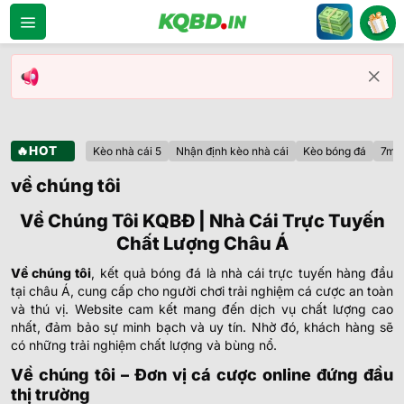
Bỏ
qua
nội
dung
🔥HOT
Kèo nhà cái 5
Nhận định kèo nhà cái
Kèo bóng đá
7m
về chúng tôi
Về Chúng Tôi KQBĐ | Nhà Cái Trực Tuyến
Chất Lượng Châu Á
Về chúng tôi
, kết quả bóng đá là nhà cái trực tuyến hàng đầu
tại châu Á, cung cấp cho người chơi trải nghiệm cá cược an toàn
và thú vị. Website cam kết mang đến dịch vụ chất lượng cao
nhất, đảm bảo sự minh bạch và uy tín. Nhờ đó, khách hàng sẽ
có những trải nghiệm chất lượng và bùng nổ.
Về chúng tôi – Đơn vị cá cược online đứng đầu
thị trường