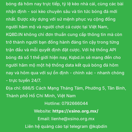
bóng đá hôm nay trực tiếp, tỷ lệ kèo nhà cái, cùng các bài
nhận định - soi kèo chuyên sâu và tin tức bóng đá mới
nhất. Được xây dựng với sứ mệnh phục vụ cộng đồng
người hâm mộ và người chơi cá cược tại Việt Nam,
KQBD.IN không chỉ đơn thuần cung cấp thông tin mà còn
trở thành người bạn đồng hành đáng tin cậy trong từng
trận đấu và mỗi quyết định đặt cược. Với hệ thống API
bóng đá số 1 thế giới hiện nay, Kqbd.in sẽ mang đến cho
người hâm mộ một hệ thống data kết quả bóng đá hôm
nay và hôm qua với sự ổn định - chính xác - nhanh chóng
- trực tuyến 24/7.
Địa chỉ: 686/5 Cách Mạng Tháng Tám, Phường 5, Tân Bình,
Thành phố Hồ Chí Minh, Việt Nam
Hotline: 0792666044
Website:
https://xsino.org.mx/
Email:
lienhe@xsino.org.mx
Liên hệ quảng cáo tại telegram @kqbdin