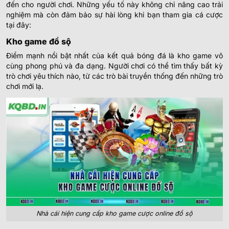
đến cho người chơi. Những yếu tố này không chỉ nâng cao trải
nghiệm mà còn đảm bảo sự hài lòng khi bạn tham gia cá cược
tại đây:
Kho game đồ sộ
Điểm mạnh nổi bật nhất của kết quả bóng đá là kho game vô
cùng phong phú và đa dạng. Người chơi có thể tìm thấy bất kỳ
trò chơi yêu thích nào, từ các trò bài truyền thống đến những trò
chơi mới lạ.
Nhà cái hiện cung cấp kho game cược online đồ sộ