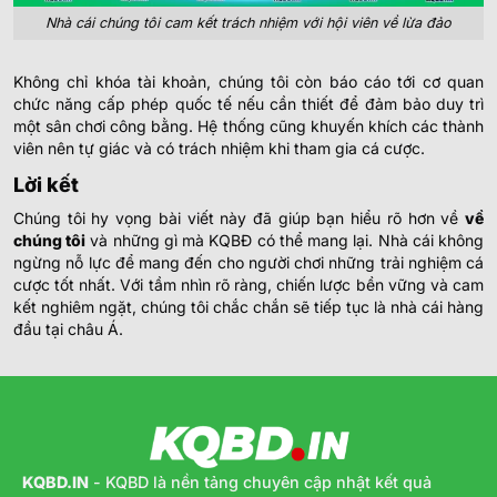
Nhà cái chúng tôi cam kết trách nhiệm với hội viên về lừa đảo
Không chỉ khóa tài khoản, chúng tôi còn báo cáo tới cơ quan
chức năng cấp phép quốc tế nếu cần thiết để đảm bảo duy trì
một sân chơi công bằng. Hệ thống cũng khuyến khích các thành
viên nên tự giác và có trách nhiệm khi tham gia cá cược.
Lời kết
Chúng tôi hy vọng bài viết này đã giúp bạn hiểu rõ hơn về
về
chúng tôi
và những gì mà KQBĐ có thể mang lại. Nhà cái không
ngừng nỗ lực để mang đến cho người chơi những trải nghiệm cá
cược tốt nhất. Với tầm nhìn rõ ràng, chiến lược bền vững và cam
kết nghiêm ngặt, chúng tôi chắc chắn sẽ tiếp tục là nhà cái hàng
đầu tại châu Á.
KQBD.IN
- KQBD là nền tảng chuyên cập nhật kết quả