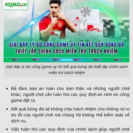
Giải đáp lý do cổng game uy tín kết quả bóng đá thiết lập chính sách
miễn trừ trách nhiệm
Để đảm bảo an toàn cho bản thân và những người chơi
khác, người chơi cần tuân thủ các quy định an ninh do cổng
game đặt ra.
Kết quả bóng đá sẽ không chịu trách nhiệm cho những rủi ro
do lỗi của người chơi mà chúng tôi không thể kiểm soát về
dịch vụ
.
Việc tuân thủ các quy định của chính sách giúp người chơi