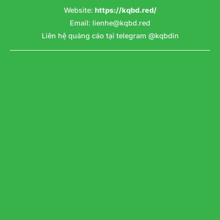
Website:
https://kqbd.red/
Email:
lienhe@kqbd.red
Liên hệ quảng cáo tại telegram @kqbdin