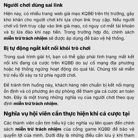
Người chơi dùng sai link
Hiện nay, có nhiều trang web giả mạo KQBĐ trên thị trường, gây
khó khăn cho người chơi khi lựa chọn link truy cập. Nếu người
chơi vô tình truy cập vào link giả mạo, có nguy cơ mất tài khoản
và bị lừa đảo khi nạp tiền. Trong trường hợp đó, chính sách
miễn trừ trách nhiệm
sẽ được áp dụng để bảo vệ hệ thống.
Bị tự động ngắt kết nối khỏi trò chơi
Trong quá trình giải trí, bạn có thể gặp phải tình trạng mất kết
nối khi đang cá cược trên KQBĐ do sự cố mạng địa phương
hoặc hệ thống ngừng hoạt động do quá tải. Chúng tôi sẽ miễn
trừ nếu lỗi xảy ra từ phía người chơi.
Để tránh tình huống này, khách hàng nên chuẩn bị kết nối mạng
ổn định và có phương án dự phòng để tham gia cá cược an toàn
hơn. Đây là một trong những nghĩa vụ của người chơi theo quy
định
miễn trừ trách nhiệm
.
Nghĩa vụ hội viên cần thực hiện khi cá cược tại
Các thành viên cần tìm hiểu kỹ các nghĩa vụ liên quan đến chính
sách
miễn trừ trách nhiệm
của cổng game KQBĐ để bảo vệ
quyền lợi của mình. Dưới đây là những điều cần lưu ý khi tham