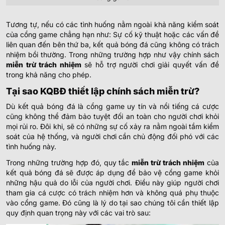
Tương tự, nếu có các tình huống nằm ngoài khả năng kiểm soát
của cổng game chẳng hạn như: Sự cố kỹ thuật hoặc các vấn đề
liên quan đến bên thứ ba, kết quả bóng đá cũng không có trách
nhiệm bồi thường. Trong những trường hợp như vậy chính sách
miễn trừ trách nhiệm
sẽ hỗ trợ người chơi giải quyết vấn đề
trong khả năng cho phép.
Tại sao KQBĐ thiết lập chính sách miễn trừ?
Dù kết quả bóng đá là cổng game uy tín và nổi tiếng cá cược
cũng không thể đảm bảo tuyệt đối an toàn cho người chơi khỏi
mọi rủi ro. Đôi khi, sẽ có những sự cố xảy ra nằm ngoài tầm kiểm
soát của hệ thống, và người chơi cần chủ động đối phó với các
tình huống này.
Trong những trường hợp đó, quy tắc
miễn trừ trách nhiệm
của
kết quả bóng đá sẽ được áp dụng để bảo vệ cổng game khỏi
những hậu quả do lỗi của người chơi. Điều này giúp người chơi
tham gia cá cược có trách nhiệm hơn và không quá phụ thuộc
vào cổng game. Đó cũng là lý do tại sao chúng tôi cần thiết lập
quy định quan trọng này với các vai trò sau: