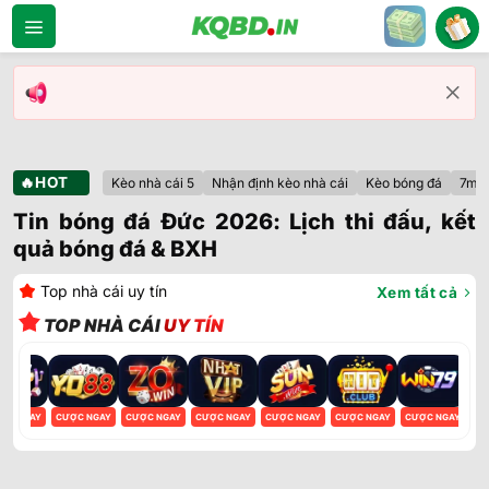
Bỏ
qua
nội
dung
🔥HOT
Kèo nhà cái 5
Nhận định kèo nhà cái
Kèo bóng đá
7m
Tin bóng đá Đức 2026: Lịch thi đấu, kết
quả bóng đá & BXH
Top nhà cái uy tín
Xem tất cả
TOP NHÀ CÁI
UY TÍN
ỢC NGAY
CƯỢC NGAY
CƯỢC NGAY
CƯỢC NGAY
CƯỢC NGAY
CƯỢC NGAY
CƯỢC NGAY
CƯ