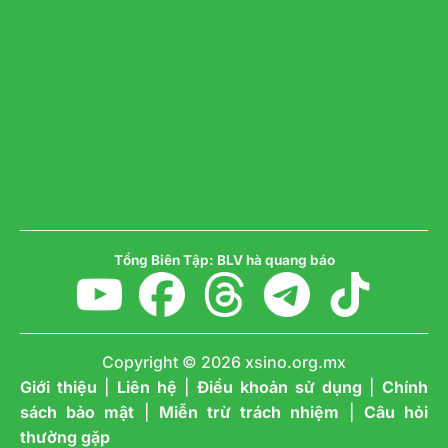
Tổng Biên Tập:
BLV hà quang báo
Copyright © 2026 xsino.org.mx
Giới thiệu
|
Liên hệ
|
Điều khoản sử dụng
|
Chính
sách bảo mật
|
Miễn trừ trách nhiệm
|
Câu hỏi
thường gặp