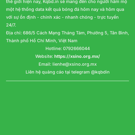
thế giới hiện nay, Kqbd.in sẽ mang đến cho người hâm mộ
một hệ thống data kết quả bóng đá hôm nay và hôm qua
với sự ổn định - chính xác - nhanh chóng - trực tuyến
24/7.
Địa chỉ: 686/5 Cách Mạng Tháng Tám, Phường 5, Tân Bình,
Thành phố Hồ Chí Minh, Việt Nam
Hotline: 0792666044
Website:
https://xsino.org.mx/
Email:
lienhe@xsino.org.mx
Liên hệ quảng cáo tại telegram @kqbdin