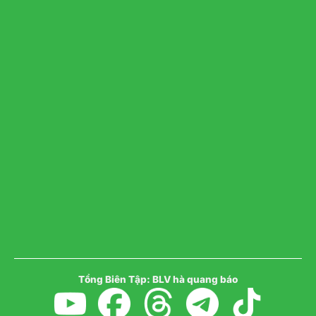
Tổng Biên Tập:
BLV hà quang báo