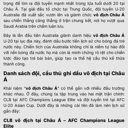
trọng để tìm ra đội tuyển mạnh nhất trong lứa tuổi dưới 20 tại
Châu Á. Tại giải đấu tổ chức tại Trung Quốc, đội tuyển U‑20
Australia đã xuất sắc vươn lên và giành chức
vô địch Châu Á
sau chiến thắng căng thẳng ở trận chung kết, nơi họ vượt qua
Saudi Arabia trên chấm luân lưu.
Đây là lần đầu tiên Australia giành danh hiệu
vô địch Châu Á
U‑20 tại lục địa này, đánh dấu bước tiến lịch sử cho bóng đá trẻ
nước này.
Chiến tích của Australia không chỉ là niềm tự hào đối
với nền bóng đá nước họ mà còn là minh chứng rõ rệt cho chiến
lược đào tạo trẻ bài bản, giúp tạo ra thế hệ cầu thủ kế thừa
thành công.
Danh sách đội, cầu thủ ghi dấu vô địch tại Châu
Á
Khái niệm “
vô địch Châu Á
” có thể gắn với nhiều đấu trường
khác nhau. Ở đây, chúng ta tập trung vào hai mặt trận chính:
CLB tại AFC Champions League Elite và đội tuyển trẻ tại AFC
U‑20 Asian Cup. Dưới đây là những cái tên đã làm nên lịch sử
gần đây:
CLB vô địch tại Châu Á – AFC Champions League
Elite