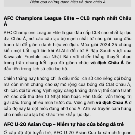
Điểm qua những danh hiệu vô địch châu Á
AFC Champions League Elite – CLB mạnh nhất Châu
Á
AFC Champions League Elite là giải đấu cấp CLB cao nhất tại lục
địa Châu Á, nơi các câu lạc bộ mạnh nhất từ các giải hàng đầu
tranh tài để giành danh hiệu vô địch. Mùa giải 2024‑25 chứng
kiến một bất ngờ lớn khi Al‑Ahli đến từ Ả Rập Saudi vượt qua
Kawasaki Frontale của Nhật Bản với chiến thắng thuyết phục
trong trận chung kết, qua đó giành chức
vô địch Châu Á
lần
đầu tiên trong lịch sử câu lạc bộ.
Chiến thắng này không chỉ là dấu mốc lịch sử cho riêng đội bóng
mà còn minh chứng cho sự mở rộng của bóng đá CLB Châu Á,
khi các đội từ vùng Vịnh ngày càng khẳng định vị thế cạnh tranh
với các đối thủ đến từ Nhật Bản hoặc Hàn Quốc, vốn thống trị
giải đấu trong nhiều mùa trước đó. Việc giành
vô địch Châu Á
ở
cấp độ này là cột mốc đáng nhớ cho Al‑Ahli và truyền cảm hứng
cho nhiều câu lạc bộ khác trên khắp lục địa.
AFC U‑20 Asian Cup – Niềm tự hào của bóng đá trẻ
Ở cấp độ đội tuyển trẻ, AFC U‑20 Asian Cup là sân chơi quan