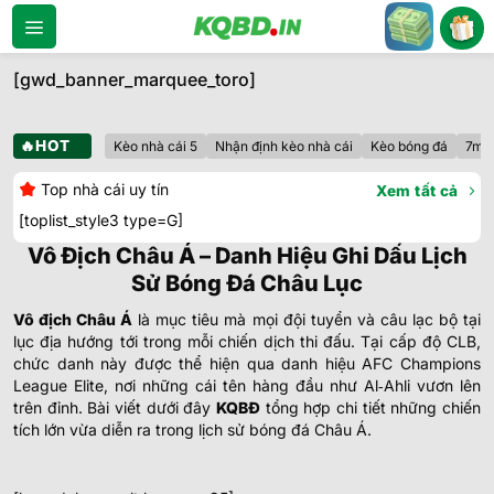
Bỏ
qua
nội
[gwd_banner_marquee_toro]
dung
🔥HOT
Kèo nhà cái 5
Nhận định kèo nhà cái
Kèo bóng đá
7m
Top nhà cái uy tín
Xem tất cả
[toplist_style3 type=G]
Vô Địch Châu Á – Danh Hiệu Ghi Dấu Lịch
Sử Bóng Đá Châu Lục
Vô địch Châu Á
là mục tiêu mà mọi đội tuyển và câu lạc bộ tại
lục địa hướng tới trong mỗi chiến dịch thi đấu. Tại cấp độ CLB,
chức danh này được thể hiện qua danh hiệu AFC Champions
League Elite, nơi những cái tên hàng đầu như Al‑Ahli vươn lên
trên đỉnh. Bài viết dưới đây
KQBĐ
tổng hợp chi tiết những chiến
tích lớn vừa diễn ra trong lịch sử bóng đá Châu Á.