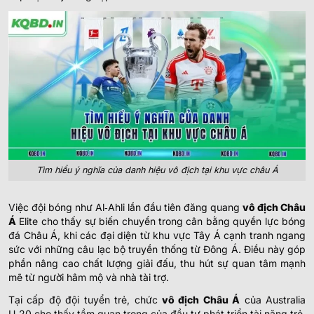
Tìm hiểu ý nghĩa của danh hiệu vô địch tại khu vực châu Á
Việc đội bóng như Al‑Ahli lần đầu tiên đăng quang
vô địch Châu
Á
Elite cho thấy sự biến chuyển trong cân bằng quyền lực bóng
đá Châu Á, khi các đại diện từ khu vực Tây Á cạnh tranh ngang
sức với những câu lạc bộ truyền thống từ Đông Á. Điều này góp
phần nâng cao chất lượng giải đấu, thu hút sự quan tâm mạnh
mẽ từ người hâm mộ và nhà tài trợ.
Tại cấp độ đội tuyển trẻ, chức
vô địch Châu Á
của Australia
U‑20 cho thấy tầm quan trọng của đầu tư phát triển tài năng trẻ.