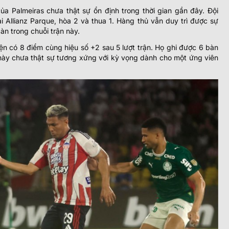
a Palmeiras chưa thật sự ổn định trong thời gian gần đây. Đội
i Allianz Parque, hòa 2 và thua 1. Hàng thủ vẫn duy trì được sự
àn trong chuỗi trận này.
ện có 8 điểm cùng hiệu số +2 sau 5 lượt trận. Họ ghi được 6 bàn
h này chưa thật sự tương xứng với kỳ vọng dành cho một ứng viên