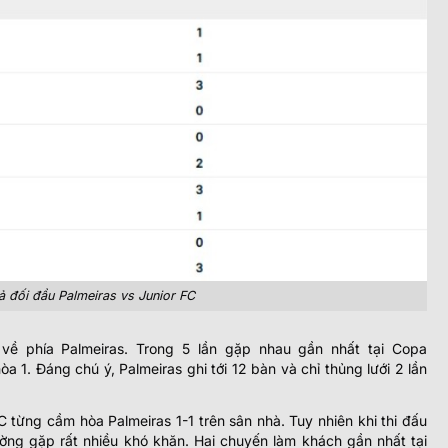
ả đối đầu Palmeiras vs Junior FC
về phía Palmeiras. Trong 5 lần gặp nhau gần nhất tại Copa
òa 1. Đáng chú ý, Palmeiras ghi tới 12 bàn và chỉ thủng lưới 2 lần
FC từng cầm hòa Palmeiras 1-1 trên sân nhà. Tuy nhiên khi thi đấu
hường gặp rất nhiều khó khăn. Hai chuyến làm khách gần nhất tại