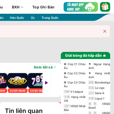
ấu
BXH
Top Ghi Bàn
ản
Hàn Quốc
Úc
Trung Quốc
Giải bóng đá hấp dẫn 🔥
⚽️ Cúp C1 Châu
🏴󠁧󠁢󠁥󠁮󠁧󠁿 Ngoại Hạng
Xem tất cả
Âu
Anh
⚽️ Cúp C2 Châu
🏴󠁧󠁢󠁥󠁮󠁧󠁿 Hạng nhất
Âu
Anh
⚽️ Cúp C3 Châu
🇩🇪 Bundesliga
Âu
🇪🇸 La Liga
ỢC NGAY
CƯỢC NGAY
🇻🇳 V-League
🇮🇹 Serie A
🇻🇳 Hạng nhất
🇫🇷 Ligue 1
VN
🇧🇷 VĐQG
🇯🇵 VĐQG Nhật
Brazil
Tin liên quan
Bản
🇦🇷 VĐQG