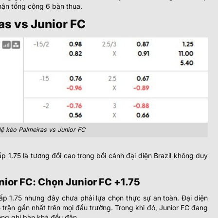
nhận tổng cộng 6 bàn thua.
iras vs Junior FC
lệ kèo Palmeiras vs Junior FC
 1.75 là tương đối cao trong bối cảnh đại diện Brazil không duy
nior FC: Chọn Junior FC +1.75
p 1.75 nhưng đây chưa phải lựa chọn thực sự an toàn. Đại diện
/5 trận gần nhất trên mọi đấu trường. Trong khi đó, Junior FC đang
công ghi bàn khá đều đặn.