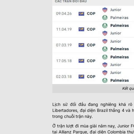
Kết qu
Lịch sử đối đầu đang nghiêng khá rõ 
Libertadores, đại diện Brazil thắng 4 và h
trong chuỗi trận này.
Ở trận lượt đi mùa giải năm nay, Junior 
tại Allianz Parque, đại diện Colombia t