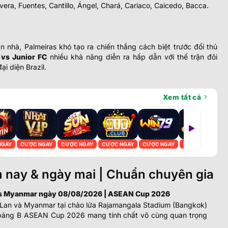
era, Fuentes, Cantillo, Ángel, Chará, Cariaco, Caicedo, Bacca.
n nhà, Palmeiras khó tạo ra chiến thắng cách biệt trước đối thủ
 vs Junior
FC
nhiều khả năng diễn ra hấp dẫn với thế trận đôi
i diện Brazil.
Xem tất cả
CƯỢC NGAY
CƯỢC NGAY
CƯỢC NGAY
CƯỢC NGAY
CƯỢC NGAY
CƯỢC NG
 nay & ngày mai | Chuẩn chuyên gia
vs Myanmar ngày 08/08/2026 | ASEAN Cup 2026
 Lan và Myanmar tại chảo lửa Rajamangala Stadium (Bangkok)
g bảng B ASEAN Cup 2026 mang tính chất vô cùng quan trọng