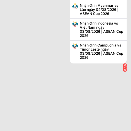
Nhận định Myanmar vs
Lào ngày 04/08/2026 |
ASEAN Cup 2026
Nhận định Indonesia vs
Việt Nam ngày
03/08/2026 | ASEAN Cup
2026
Nhận định Campuchia vs
Timor Leste ngày
03/08/2026 | ASEAN Cup
2026