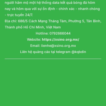
người hâm mộ một hệ thống data kết quả bóng đá hôm
nay và hôm qua với sự ổn định - chính xác - nhanh chóng
- trực tuyến 24/7.
Địa chỉ: 686/5 Cách Mạng Tháng Tám, Phường 5, Tân Bình,
Thành phố Hồ Chí Minh, Việt Nam
Hotline: 0792666044
Website:
https://xsino.org.mx/
Email:
lienhe@xsino.org.mx
Liên hệ quảng cáo tại telegram @kqbdin