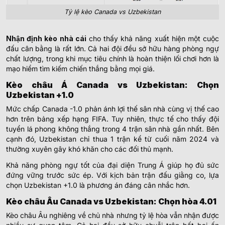
Tỷ lệ kèo Canada vs Uzbekistan
Nhận định kèo nhà cái
cho thấy khả năng xuất hiện một cuộc
đấu cân bằng là rất lớn. Cả hai đội đều sở hữu hàng phòng ngự
chất lượng, trong khi mục tiêu chính là hoàn thiện lối chơi hơn là
mạo hiểm tìm kiếm chiến thắng bằng mọi giá.
Kèo châu Á Canada vs Uzbekistan: Chọn
Uzbekistan +1.0
Mức chấp Canada -1.0 phản ánh lợi thế sân nhà cùng vị thế cao
hơn trên bảng xếp hạng FIFA. Tuy nhiên, thực tế cho thấy đội
tuyển lá phong không thắng trong 4 trận sân nhà gần nhất. Bên
cạnh đó, Uzbekistan chỉ thua 1 trận kể từ cuối năm 2024 và
thường xuyên gây khó khăn cho các đối thủ mạnh.
Khả năng phòng ngự tốt của đại diện Trung Á giúp họ đủ sức
đứng vững trước sức ép. Với kịch bản trận đấu giằng co, lựa
chọn Uzbekistan +1.0 là phương án đáng cân nhắc hơn.
Kèo châu Âu Canada vs Uzbekistan: Chọn hòa 4.01
Kèo châu Âu nghiêng về chủ nhà nhưng tỷ lệ hòa vẫn nhận được