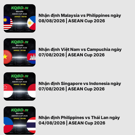
Nhận định Malaysia vs Philippines ngày
08/08/2026 | ASEAN Cup 2026
Nhận định Việt Nam vs Campuchia ngày
07/08/2026 | ASEAN Cup 2026
Nhận định Singapore vs Indonesia ngày
07/08/2026 | ASEAN Cup 2026
Nhận định Philippines vs Thái Lan ngày
04/08/2026 | ASEAN Cup 2026