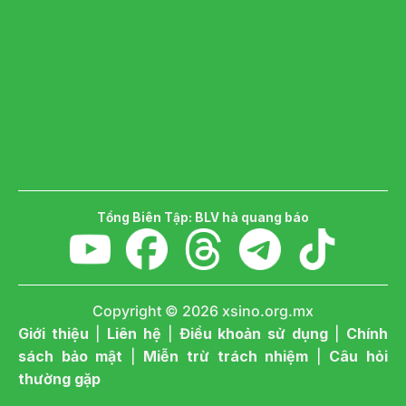
Tổng Biên Tập:
BLV hà quang báo
Copyright © 2026 xsino.org.mx
Giới thiệu
|
Liên hệ
|
Điều khoản sử dụng
|
Chính
sách bảo mật
|
Miễn trừ trách nhiệm
|
Câu hỏi
thường gặp