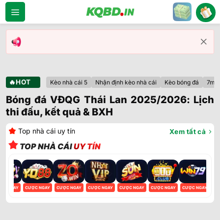
Bỏ
qua
nội
dung
🔥HOT
Kèo nhà cái 5
Nhận định kèo nhà cái
Kèo bóng đá
7m
Bóng đá VĐQG Thái Lan 2025/2026: Lịch
thi đấu, kết quả & BXH
Top nhà cái uy tín
Xem tất cả
TOP NHÀ CÁI
UY TÍN
ỢC NGAY
CƯỢC NGAY
CƯỢC NGAY
CƯỢC NGAY
CƯỢC NGAY
CƯỢC NGAY
CƯỢC NGAY
CƯ