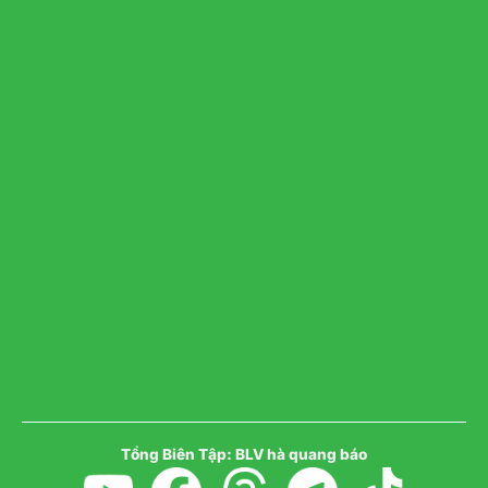
Tổng Biên Tập:
BLV hà quang báo