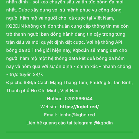
nhận định - soi kèo chuyên sâu và tin tức bóng đá mới
nhất. Được xây dựng với sứ mệnh phục vụ cộng đồng
người hâm mộ và người chơi cá cược tại Việt Nam,
KQBD.IN không chỉ đơn thuần cung cấp thông tin mà còn
trở thành người bạn đồng hành đáng tin cậy trong từng
trận đấu và mỗi quyết định đặt cược. Với hệ thống API
bóng đá số 1 thế giới hiện nay, Kqbd.in sẽ mang đến cho
người hâm mộ một hệ thống data kết quả bóng đá hôm
nay và hôm qua với sự ổn định - chính xác - nhanh chóng
- trực tuyến 24/7.
Địa chỉ: 686/5 Cách Mạng Tháng Tám, Phường 5, Tân Bình,
Thành phố Hồ Chí Minh, Việt Nam
Hotline: 0792666044
Website:
https://kqbd.red/
Email:
lienhe@kqbd.red
Liên hệ quảng cáo tại telegram @kqbdin