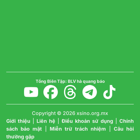
Tổng Biên Tập:
BLV hà quang báo
Copyright © 2026 xsino.org.mx
Giới thiệu
|
Liên hệ
|
Điều khoản sử dụng
|
Chính
sách bảo mật
|
Miễn trừ trách nhiệm
|
Câu hỏi
thường gặp