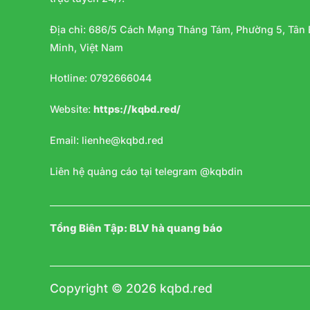
Địa chỉ: 686/5 Cách Mạng Tháng Tám, Phường 5, Tân 
Minh, Việt Nam
Hotline: 0792666044
Website:
https://kqbd.red/
Email:
lienhe@kqbd.red
Liên hệ quảng cáo tại telegram @kqbdin
Tổng Biên Tập:
BLV hà quang báo
Copyright © 2026 kqbd.red