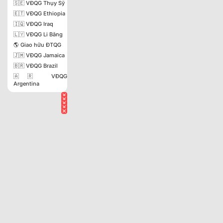
🇸🇪 VĐQG Thụy Sỹ
🇪🇹 VĐQG Ethiopia
🇮🇶 VĐQG Iraq
🇱🇾 VĐQG Li Băng
🌎 Giao hữu ĐTQG
🇯🇲 VĐQG Jamaica
🇧🇷 VĐQG Brazil
🇦🇷 VĐQG
Argentina