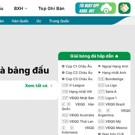
ấu
BXH
Top Ghi Bàn
ản
Hàn Quốc
Úc
Trung Quốc
Giải bóng đá hấp dẫn 🔥
⚽️ Cúp C1 Châu Âu
🏴󠁧󠁢󠁥󠁮󠁧󠁿 Ngoại Hạng Anh
và bảng đấu
⚽️ Cúp C2 Châu Âu
🏴󠁧󠁢󠁥󠁮󠁧󠁿 Hạng nhất Anh
⚽️ Cúp C3 Châu Âu
🇩🇪 Bundesliga
Xem tất cả
🇻🇳 V-League
🇪🇸 La Liga
🇻🇳 Hạng nhất VN
🇮🇹 Serie A
🇯🇵 VĐQG Nhật Bản
🇫🇷 Ligue 1
🇰🇷 VĐQG Hàn
🇧🇷 VĐQG Brazil
Quốc
🇦🇷 VĐQG
🇦🇺 VĐQG Australia
Argentina
🇹🇭 VĐQG Thái Lan
🇺🇸 VĐQG Mỹ
🇮🇩 VĐQG
🇲🇽 VĐQG Mexico
Indonesia
⚽️ Giao hữu CLB