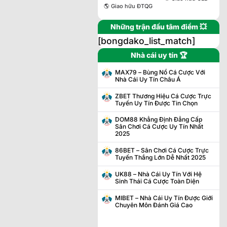
🌎 Giao hữu ĐTQG
Những trận đấu tâm điểm 💥
[bongdako_list_match]
Nhà cái uy tín 🏆
MAX79 – Bùng Nổ Cá Cược Với
Nhà Cái Uy Tín Châu Á
ZBET Thương Hiệu Cá Cược Trực
Tuyến Uy Tín Được Tin Chọn
DOM88 Khẳng Định Đẳng Cấp
Sân Chơi Cá Cược Uy Tín Nhất
2025
86BET – Sân Chơi Cá Cược Trực
Tuyến Thắng Lớn Dễ Nhất 2025
UK88 – Nhà Cái Uy Tín Với Hệ
Sinh Thái Cá Cược Toàn Diện
MIBET – Nhà Cái Uy Tín Được Giới
Chuyên Môn Đánh Giá Cao