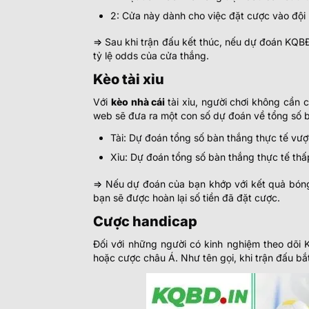
2: Cửa này dành cho việc đặt cược vào đội
=> Sau khi trận đấu kết thúc, nếu dự đoán KQBĐ
tỷ lệ odds của cửa thắng.
Kèo tài xỉu
Với
kèo nhà cái
tài xỉu, người chơi không cần 
web sẽ đưa ra một con số dự đoán về tổng số b
Tài: Dự đoán tổng số bàn thắng thực tế vượ
Xỉu: Dự đoán tổng số bàn thắng thực tế thấ
=> Nếu dự đoán của bạn khớp với kết quả bóng 
bạn sẽ được hoàn lại số tiền đã đặt cược.
Cược handicap
Đối với những người có kinh nghiệm theo dõi
hoặc cược châu Á. Như tên gọi, khi trận đấu bắt