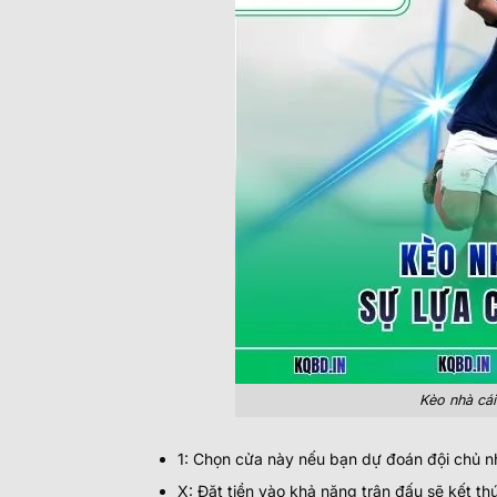
Kèo nhà cái
1: Chọn cửa này nếu bạn dự đoán đội chủ n
X: Đặt tiền vào khả năng trận đấu sẽ kết thú