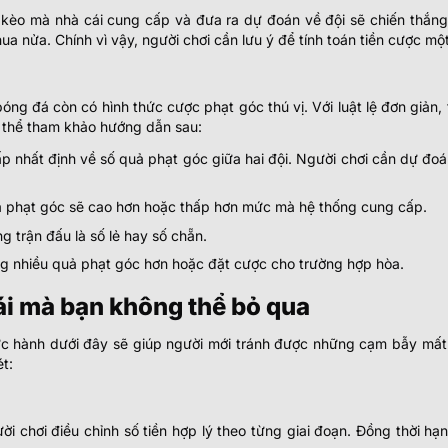
 kèo mà nhà cái cung cấp và đưa ra dự đoán về đội sẽ chiến thắng.
a nửa. Chính vì vậy, người chơi cần lưu ý để tính toán tiền cược một
óng đá còn có hình thức cược phạt góc thú vị. Với luật lệ đơn giản, 
ó thể tham khảo hướng dẫn sau:
 nhất định về số quả phạt góc giữa hai đội. Người chơi cần dự đoá
uả phạt góc sẽ cao hơn hoặc thấp hơn mức mà hệ thống cung cấp.
g trận đấu là số lẻ hay số chẵn.
g nhiều quả phạt góc hơn hoặc đặt cược cho trường hợp hòa.
ái mà bạn không thể bỏ qua
ực hành dưới đây sẽ giúp người mới tránh được những cạm bẫy mất 
t:
i chơi điều chỉnh số tiền hợp lý theo từng giai đoạn. Đồng thời hạ