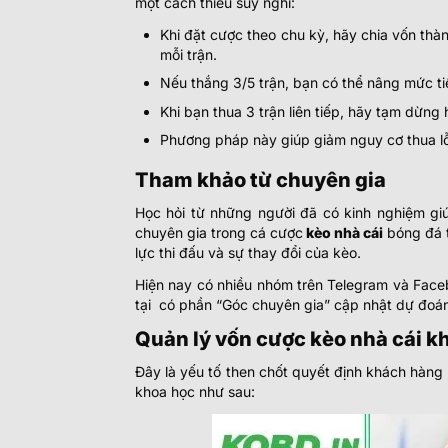
một cách thiếu suy nghĩ:
Khi đặt cược theo chu kỳ, hãy chia vốn thà
mỗi trận.
Nếu thắng 3/5 trận, bạn có thể nâng mức tiề
Khi bạn thua 3 trận liên tiếp, hãy tạm dừn
Phương pháp này giúp giảm nguy cơ thua l
Tham khảo từ chuyên gia
Học hỏi từ những người đã có kinh nghiệm giúp
chuyên gia trong cá cược
kèo nhà cái
bóng đá t
lực thi đấu và sự thay đổi của kèo.
Hiện nay có nhiều nhóm trên Telegram và Faceb
tại có phần “Góc chuyên gia” cập nhật dự đoán
Quản lý vốn cược kèo nhà cái k
Đây là yếu tố then chốt quyết định khách hàng 
khoa học như sau: