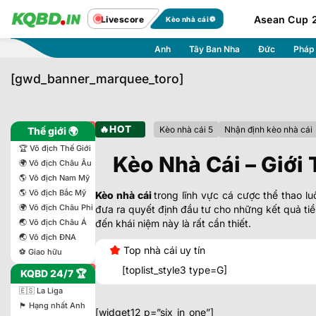
Bỏ
Asean Cup 
Livescore
Kèo nhà cái
qua
nội
Anh
Tây Ban Nha
Đức
Pháp
dung
[gwd_banner_marquee_toro]
🔥HOT
Kèo nhà cái 5
Nhận định kèo nhà cái
Thế giới 🌍
🏆 Vô địch Thế Giới
Kèo Nhà Cái – Giới
🌍️ Vô địch Châu Âu
🌎️️ Vô địch Nam Mỹ
🌎️ Vô địch Bắc Mỹ
Kèo nhà cái
trong lĩnh vực cá cược thể thao l
🌍️️ Vô địch Châu Phi
đưa ra quyết định đầu tư cho những kết quả tiề
🌏️️ Vô địch Châu Á
đến khái niệm này là rất cần thiết.
🌏️️ Vô địch ĐNA
Top nhà cái uy tín
⚽️️️ Giao hữu
[toplist_style3 type=G]
KQBD 24/7 🏆
🇪🇸 La Liga
🏴󠁧󠁢󠁥󠁮󠁧󠁿 Hạng nhất Anh
[widget12 p=”six_in_one”]