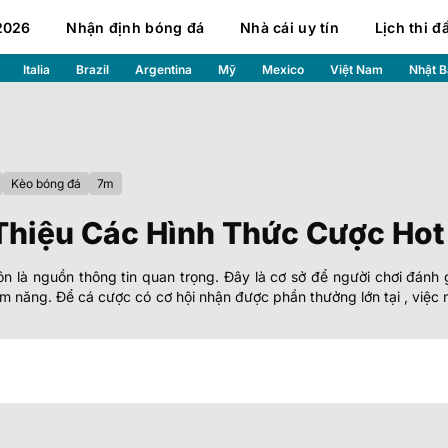
2026
Nhận định bóng đá
Nhà cái uy tín
Lịch thi đ
Italia
Brazil
Argentina
Mỹ
Mexico
Việt Nam
Nhật B
Kèo bóng đá
7m
 Thiệu Các Hình Thức Cược Ho
uôn là nguồn thông tin quan trọng. Đây là cơ sở để người chơi đánh
m năng. Để cá cược có cơ hội nhận được phần thưởng lớn tại , việc n