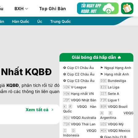
ấu
BXH
Top Ghi Bàn
ản
Hàn Quốc
Úc
Trung Quốc
Giải bóng đá hấp dẫn 🔥
⚽️ Cúp C1 Châu Âu
🏴󠁧󠁢󠁥󠁮󠁧󠁿 Ngoại Hạng Anh
t Nhất KQBĐ
⚽️ Cúp C2 Châu Âu
🏴󠁧󠁢󠁥󠁮󠁧󠁿 Hạng nhất Anh
⚽️ Cúp C3 Châu Âu
🇩🇪 Bundesliga
 giá
KQBĐ
, phân tích rồi từ đó
🇻🇳 V-League
🇪🇸 La Liga
ắm rõ các thông tin liên quan
🇻🇳 Hạng nhất VN
🇮🇹 Serie A
🇯🇵 VĐQG Nhật Bản
🇫🇷 Ligue 1
🇰🇷 VĐQG Hàn
🇧🇷 VĐQG Brazil
Xem tất cả
Quốc
🇦🇷 VĐQG
🇦🇺 VĐQG Australia
Argentina
🇹🇭 VĐQG Thái Lan
🇺🇸 VĐQG Mỹ
🇮🇩 VĐQG
🇲🇽 VĐQG Mexico
Indonesia
⚽️ Giao hữu CLB