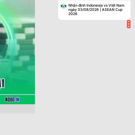
Nhận định Indonesia vs Việt Nam
ngày 03/08/2026 | ASEAN Cup
2026