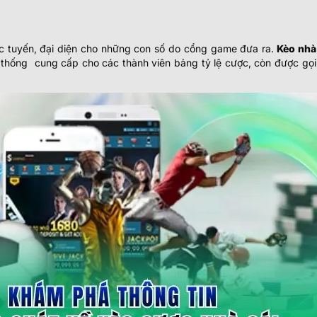
ực tuyến, đại diện cho những con số do cổng game đưa ra.
Kèo nhà 
 thống cung cấp cho các thành viên bảng tỷ lệ cược, còn được gọi 