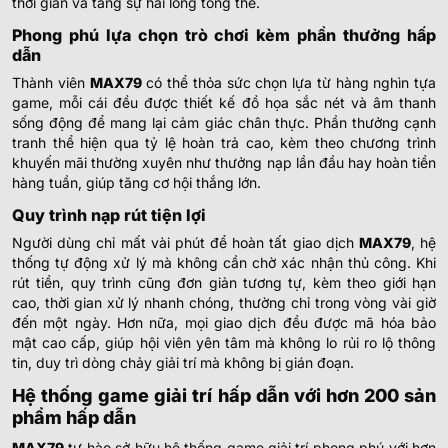
thời gian và tăng sự hài lòng tổng thể.
Phong phú lựa chọn trò chơi kèm phần thưởng hấp
dẫn
Thành viên
MAX79
có thể thỏa sức chọn lựa từ hàng nghìn tựa
game, mỗi cái đều được thiết kế đồ họa sắc nét và âm thanh
sống động để mang lại cảm giác chân thực. Phần thưởng cạnh
tranh thể hiện qua tỷ lệ hoàn trả cao, kèm theo chương trình
khuyến mãi thường xuyên như thưởng nạp lần đầu hay hoàn tiền
hàng tuần, giúp tăng cơ hội thắng lớn.
Quy trình nạp rút tiện lợi
Người dùng chỉ mất vài phút để hoàn tất giao dịch
MAX79
, hệ
thống tự động xử lý mà không cần chờ xác nhận thủ công. Khi
rút tiền, quy trình cũng đơn giản tương tự, kèm theo giới hạn
cao, thời gian xử lý nhanh chóng, thường chỉ trong vòng vài giờ
đến một ngày. Hơn nữa, mọi giao dịch đều được mã hóa bảo
mật cao cấp, giúp hội viên yên tâm mà không lo rủi ro lộ thông
tin, duy trì dòng chảy giải trí mà không bị gián đoạn.
Hệ thống game giải trí hấp dẫn với hơn 200 sản
phẩm hấp dẫn
MAX79
tự hào sở hữu hệ thống game giải trí phong phú với hơn