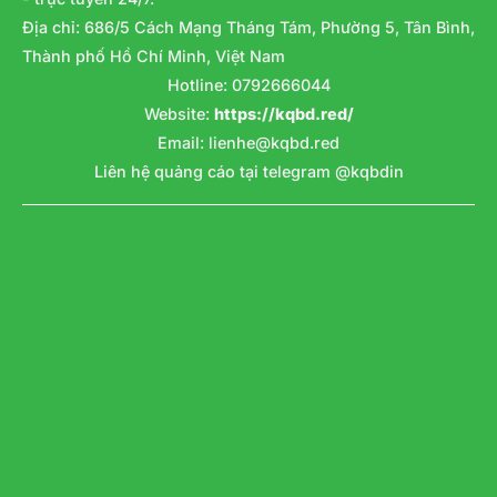
Địa chỉ: 686/5 Cách Mạng Tháng Tám, Phường 5, Tân Bình,
Thành phố Hồ Chí Minh, Việt Nam
Hotline: 0792666044
Website:
https://kqbd.red/
Email:
lienhe@kqbd.red
Liên hệ quảng cáo tại telegram @kqbdin