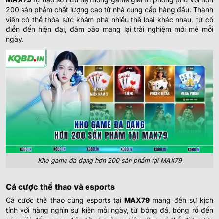
200 sản phẩm chất lượng cao từ nhà cung cấp hàng đầu. Thành
viên có thể thỏa sức khám phá nhiều thể loại khác nhau, từ cổ
điển đến hiện đại, đảm bảo mang lại trải nghiệm mới mẻ mỗi
ngày.
Kho game đa dạng hơn 200 sản phẩm tại MAX79
Cá cược thể thao và esports
Cá cược thể thao cùng esports tại
MAX79
mang đến sự kịch
tính với hàng nghìn sự kiện mỗi ngày, từ bóng đá, bóng rổ đến