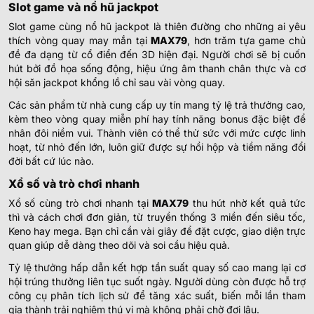
Slot game và nổ hũ jackpot
Slot game cùng nổ hũ jackpot là thiên đường cho những ai yêu
thích vòng quay may mắn tại
MAX79
, hơn trăm tựa game chủ
đề đa dạng từ cổ điển đến 3D hiện đại. Người chơi sẽ bị cuốn
hút bởi đồ họa sống động, hiệu ứng âm thanh chân thực và cơ
hội săn jackpot khổng lồ chỉ sau vài vòng quay.
Các sản phẩm từ nhà cung cấp uy tín mang tỷ lệ trả thưởng cao,
kèm theo vòng quay miễn phí hay tính năng bonus đặc biệt để
nhân đôi niềm vui. Thành viên có thể thử sức với mức cược linh
hoạt, từ nhỏ đến lớn, luôn giữ được sự hồi hộp và tiềm năng đổi
đời bất cứ lúc nào.
Xổ số và trò chơi nhanh
Xổ số cùng trò chơi nhanh tại
MAX79
thu hút nhờ kết quả tức
thì và cách chơi đơn giản, từ truyền thống 3 miền đến siêu tốc,
Keno hay mega. Bạn chỉ cần vài giây để đặt cược, giao diện trực
quan giúp dễ dàng theo dõi và soi cầu hiệu quả.
Tỷ lệ thưởng hấp dẫn kết hợp tần suất quay số cao mang lại cơ
hội trúng thưởng liên tục suốt ngày. Người dùng còn được hỗ trợ
công cụ phân tích lịch sử để tăng xác suất, biến mỗi lần tham
gia thành trải nghiệm thú vị mà không phải chờ đợi lâu.