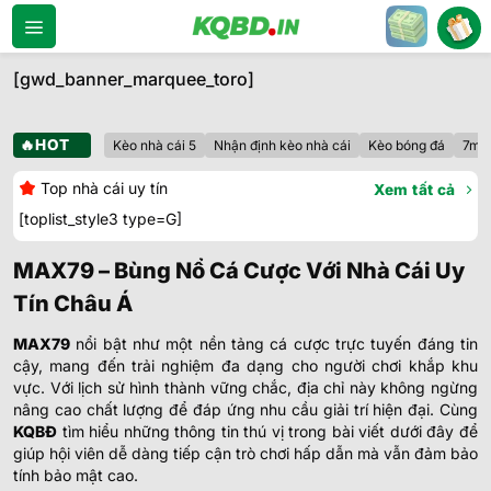
Bỏ
qua
nội
[gwd_banner_marquee_toro]
dung
🔥HOT
Kèo nhà cái 5
Nhận định kèo nhà cái
Kèo bóng đá
7m
Top nhà cái uy tín
Xem tất cả
[toplist_style3 type=G]
MAX79 – Bùng Nổ Cá Cược Với Nhà Cái Uy
Tín Châu Á
MAX79
nổi bật như một nền tảng cá cược trực tuyến đáng tin
cậy, mang đến trải nghiệm đa dạng cho người chơi khắp khu
vực. Với lịch sử hình thành vững chắc, địa chỉ này không ngừng
nâng cao chất lượng để đáp ứng nhu cầu giải trí hiện đại. Cùng
KQBĐ
tìm hiểu những thông tin thú vị trong bài viết dưới đây để
giúp hội viên dễ dàng tiếp cận trò chơi hấp dẫn mà vẫn đảm bảo
tính bảo mật cao.