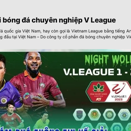
ải bóng đá chuyên nghiệp V League
 đá quốc gia Việt Nam, hay còn gọi là Vietnam League bằng tiếng A
g đầu tại Việt Nam – Do công ty cổ phần đá bóng chuyên nghiệp Vi