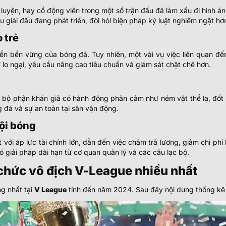
luyện, hay cổ động viên trong một số trận đấu đã làm xấu đi hình ản
 giải đấu đang phát triển, đòi hỏi biện pháp kỷ luật nghiêm ngặt hơ
 trẻ
riển bền vững của bóng đá. Tuy nhiên, một vài vụ việc liên quan đế
ự lo ngại, yêu cầu nâng cao tiêu chuẩn và giám sát chặt chẽ hơn.
t bộ phận khán giả có hành động phản cảm như ném vật thể lạ, đốt
g đá và sự an toàn tại sân vận động.
đội bóng
với áp lực tài chính lớn, dẫn đến việc chậm trả lương, giảm chi phí
ó giải pháp dài hạn từ cơ quan quản lý và các câu lạc bộ.
chức vô địch V-League nhiều nhất
g nhất tại
V League
tính đến năm 2024. Sau đây nội dung thống kê c