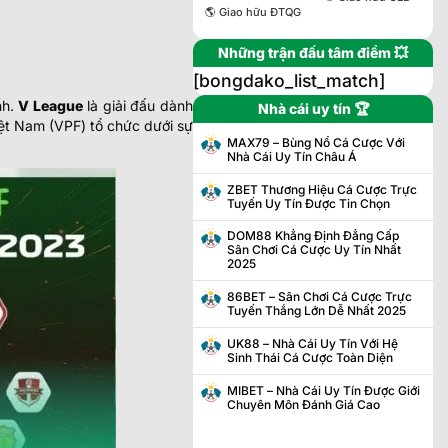
🌎 Giao hữu ĐTQG
Những trận đấu tâm điểm 💥
[bongdako_list_match]
nh.
V League
là giải đấu dành
Nhà cái uy tín 🏆
ệt Nam (VPF) tổ chức dưới sự
MAX79 – Bùng Nổ Cá Cược Với
Nhà Cái Uy Tín Châu Á
ZBET Thương Hiệu Cá Cược Trực
Tuyến Uy Tín Được Tin Chọn
DOM88 Khẳng Định Đẳng Cấp
Sân Chơi Cá Cược Uy Tín Nhất
2025
86BET – Sân Chơi Cá Cược Trực
Tuyến Thắng Lớn Dễ Nhất 2025
UK88 – Nhà Cái Uy Tín Với Hệ
Sinh Thái Cá Cược Toàn Diện
MIBET – Nhà Cái Uy Tín Được Giới
Chuyên Môn Đánh Giá Cao