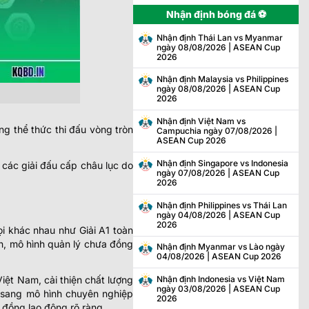
Nhận định bóng đá ⚽
Nhận định Thái Lan vs Myanmar
ngày 08/08/2026 | ASEAN Cup
2026
Nhận định Malaysia vs Philippines
ngày 08/08/2026 | ASEAN Cup
2026
Nhận định Việt Nam vs
g thể thức thi đấu vòng tròn
Campuchia ngày 07/08/2026 |
ASEAN Cup 2026
Nhận định Singapore vs Indonesia
 các giải đấu cấp châu lục do
ngày 07/08/2026 | ASEAN Cup
2026
Nhận định Philippines vs Thái Lan
ngày 04/08/2026 | ASEAN Cup
2026
i khác nhau như Giải A1 toàn
ên, mô hình quản lý chưa đồng
Nhận định Myanmar vs Lào ngày
04/08/2026 | ASEAN Cup 2026
ệt Nam, cải thiện chất lượng
Nhận định Indonesia vs Việt Nam
ngày 03/08/2026 | ASEAN Cup
n sang mô hình chuyên nghiệp
2026
đồng lao động rõ ràng.