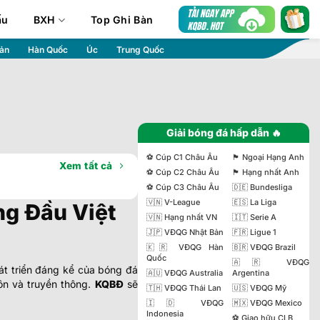
ấu
BXH
Top Ghi Bàn
ản
Hàn Quốc
Úc
Trung Quốc
Giải bóng đá hấp dẫn 🔥
⚽️ Cúp C1 Châu Âu
🏴󠁧󠁢󠁥󠁮󠁧󠁿 Ngoại Hạng Anh
Xem tất cả
⚽️ Cúp C2 Châu Âu
🏴󠁧󠁢󠁥󠁮󠁧󠁿 Hạng nhất Anh
⚽️ Cúp C3 Châu Âu
🇩🇪 Bundesliga
🇻🇳 V-League
🇪🇸 La Liga
ng Đầu Việt
🇻🇳 Hạng nhất VN
🇮🇹 Serie A
🇯🇵 VĐQG Nhật Bản
🇫🇷 Ligue 1
🇰🇷 VĐQG Hàn
🇧🇷 VĐQG Brazil
Quốc
🇦🇷 VĐQG
hát triển đáng kể của bóng đá
🇦🇺 VĐQG Australia
Argentina
ôn và truyền thông.
KQBĐ
sẽ
🇹🇭 VĐQG Thái Lan
🇺🇸 VĐQG Mỹ
🇮🇩 VĐQG
🇲🇽 VĐQG Mexico
Indonesia
⚽️ Giao hữu CLB