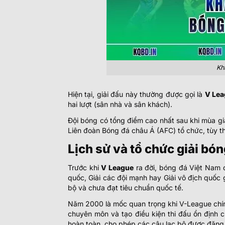
Kh
Hiện tại, giải đấu này thường được gọi là
V Le
hai lượt (sân nhà và sân khách).
Đội bóng có tổng điểm cao nhất sau khi mùa gi
Liên đoàn Bóng đá châu Á (AFC) tổ chức, tùy t
Lịch sử và tổ chức giải bó
Trước khi
V League
ra đời, bóng đá Việt Nam đ
quốc, Giải các đội mạnh hay Giải vô địch quốc 
bộ và chưa đạt tiêu chuẩn quốc tế.
Năm 2000 là mốc quan trọng khi V-League chín
chuyên môn và tạo điều kiện thi đấu ổn định
hoàn toàn, cho phép các câu lạc bộ được đăng