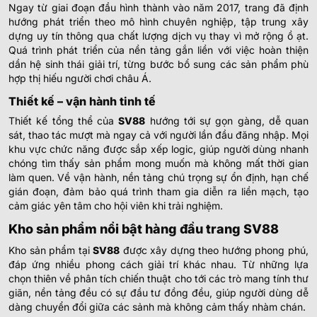
Ngay từ giai đoạn đầu hình thành vào năm 2017, trang đã định
hướng phát triển theo mô hình chuyên nghiệp, tập trung xây
dựng uy tín thông qua chất lượng dịch vụ thay vì mở rộng ồ ạt.
Quá trình phát triển của nền tảng gắn liền với việc hoàn thiện
dần hệ sinh thái giải trí, từng bước bổ sung các sản phẩm phù
hợp thị hiếu người chơi châu Á.
Thiết kế – vận hành tinh tế
Thiết kế tổng thể của
SV88
hướng tới sự gọn gàng, dễ quan
sát, thao tác mượt mà ngay cả với người lần đầu đăng nhập. Mọi
khu vực chức năng được sắp xếp logic, giúp người dùng nhanh
chóng tìm thấy sản phẩm mong muốn mà không mất thời gian
làm quen. Về vận hành, nền tảng chú trọng sự ổn định, hạn chế
gián đoạn, đảm bảo quá trình tham gia diễn ra liền mạch, tạo
cảm giác yên tâm cho hội viên khi trải nghiệm.
Kho sản phẩm nổi bật hàng đầu trang SV88
Kho sản phẩm tại
SV88
được xây dựng theo hướng phong phú,
đáp ứng nhiều phong cách giải trí khác nhau. Từ những lựa
chọn thiên về phân tích chiến thuật cho tới các trò mang tính thư
giãn, nền tảng đều có sự đầu tư đồng đều, giúp người dùng dễ
dàng chuyển đổi giữa các sảnh mà không cảm thấy nhàm chán.