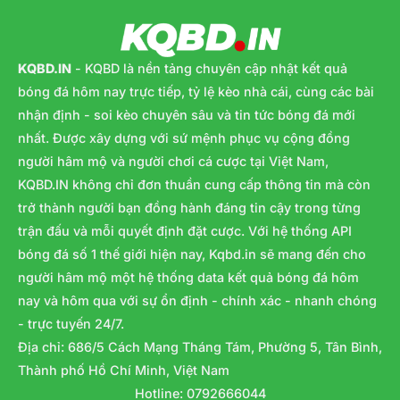
KQBD.IN
- KQBD là nền tảng chuyên cập nhật kết quả
bóng đá hôm nay trực tiếp, tỷ lệ kèo nhà cái, cùng các bài
nhận định - soi kèo chuyên sâu và tin tức bóng đá mới
nhất. Được xây dựng với sứ mệnh phục vụ cộng đồng
người hâm mộ và người chơi cá cược tại Việt Nam,
KQBD.IN không chỉ đơn thuần cung cấp thông tin mà còn
trở thành người bạn đồng hành đáng tin cậy trong từng
trận đấu và mỗi quyết định đặt cược. Với hệ thống API
bóng đá số 1 thế giới hiện nay, Kqbd.in sẽ mang đến cho
người hâm mộ một hệ thống data kết quả bóng đá hôm
nay và hôm qua với sự ổn định - chính xác - nhanh chóng
- trực tuyến 24/7.
Địa chỉ: 686/5 Cách Mạng Tháng Tám, Phường 5, Tân Bình,
Thành phố Hồ Chí Minh, Việt Nam
Hotline: 0792666044