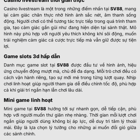
Casino livestream thời gian thực
Casino livestream là một trong những điểm nhấn tại
SV88
, mang
lại cảm giác chân thực nhờ hình ảnh sắc nét, âm thanh sống
động. Người chơi có thể tương tác trực tiếp trong quá trình tham
gia, tạo cảm giác gần gũi như đang hiện diện tại sảnh thật. Mô
hình này phù hợp với người yêu thích không khí sôi động, muốn
trải nghiệm cảm giác cá cược trực tiếp mà vẫn giữ được sự tiện
lợi.
Game slots 3d hấp dẫn
Danh mục game slot tại
SV88
được đầu tư về hình ảnh, hiệu
ứng chuyển động mượt mà, chủ đề đa dạng. Mỗi trò chơi đều có
cách vận hành riêng, tạo sự mới mẻ trong từng lượt quay. Nhịp
chơi linh hoạt giúp người tham gia dễ điều chỉnh tốc độ, phù hợp
cả khi giải trí ngắn hạn lẫn chơi lâu dài.
Mini game linh hoạt
Mini game tại
SV88
hướng tới sự nhanh gọn, dễ tiếp cận, phù
hợp với người muốn thư giãn nhẹ nhàng. Thời gian mỗi lượt chơi
ngắn giúp người dùng không bị áp lực, dễ duy trì tâm lý thoải
mái. Đây là lựa chọn lý tưởng cho những ai muốn đổi gió giữa
các sảnh chính.