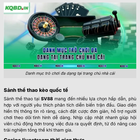
Danh mục trò chơi đa dạng tại trang chủ nhà cái
Sảnh thể thao kèo quốc tế
Sảnh thể thao tại
SV88
mang đến nhiều lựa chọn hấp dẫn, phù
hợp với người yêu thích phân tích diễn biến trận đấu. Giao diện
hiển thị thông tin rõ ràng, cách đặt cược đơn giản, hỗ trợ người
chơi theo dõi tình hình dễ dàng. Nhịp cập nhật nhanh giúp hội
viên chủ động hơn trong việc đưa ra quyết định, từ đó nâng cao
trải nghiệm tổng thể khi tham gia.