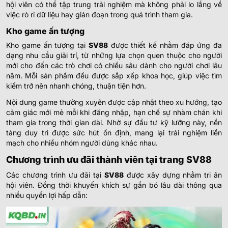
hội viên có thể tập trung trải nghiệm mà không phải lo lắng về
việc rò rỉ dữ liệu hay gián đoạn trong quá trình tham gia.
Kho game ấn tượng
Kho game ấn tượng tại
SV88
được thiết kế nhằm đáp ứng đa
dạng nhu cầu giải trí, từ những lựa chọn quen thuộc cho người
mới cho đến các trò chơi có chiều sâu dành cho người chơi lâu
năm. Mỗi sản phẩm đều được sắp xếp khoa học, giúp việc tìm
kiếm trở nên nhanh chóng, thuận tiện hơn.
Nội dung game thường xuyên được cập nhật theo xu hướng, tạo
cảm giác mới mẻ mỗi khi đăng nhập, hạn chế sự nhàm chán khi
tham gia trong thời gian dài. Nhờ sự đầu tư kỹ lưỡng này, nền
tảng duy trì được sức hút ổn định, mang lại trải nghiệm liền
mạch cho nhiều nhóm người dùng khác nhau.
Chương trình ưu đãi thành viên tại trang SV88
Các chương trình ưu đãi tại
SV88
được xây dựng nhằm tri ân
hội viên. Đồng thời khuyến khích sự gắn bó lâu dài thông qua
nhiều quyền lợi hấp dẫn: