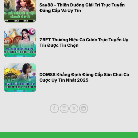
Say88 – Thiên Đường Giải Trí Trực Tuyến
Đẳng Cấp Và Uy Tín
ZBET Thương Hiệu Cá Cược Trực Tuyến Uy
Tín Được Tin Chọn
DOM88 Khẳng Định Đẳng Cấp Sân Chơi Cá
Cược Uy Tín Nhất 2025