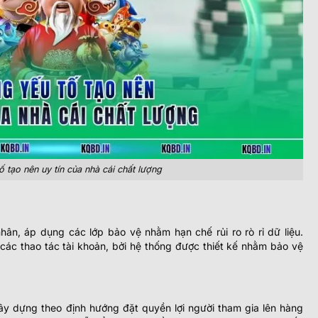
 tạo nên uy tín của nhà cái chất lượng
ân, áp dụng các lớp bảo vệ nhằm hạn chế rủi ro rò rỉ dữ liệu.
 các thao tác tài khoản, bởi hệ thống được thiết kế nhằm bảo vệ
y dựng theo định hướng đặt quyền lợi người tham gia lên hàng