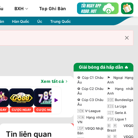
ấu
BXH
Top Ghi Bàn
ản
Hàn Quốc
Úc
Trung Quốc
Giải bóng đá hấp dẫn 🔥
⚽️ Cúp C1 Châu
🏴󠁧󠁢󠁥󠁮󠁧󠁿 Ngoại Hạng
Xem tất cả
Âu
Anh
⚽️ Cúp C2 Châu
🏴󠁧󠁢󠁥󠁮󠁧󠁿 Hạng nhất
Âu
Anh
⚽️ Cúp C3 Châu
🇩🇪 Bundesliga
Âu
🇪🇸 La Liga
NGAY
CƯỢC NGAY
🇻🇳 V-League
🇮🇹 Serie A
🇻🇳 Hạng nhất
🇫🇷 Ligue 1
VN
🇧🇷 VĐQG
🇯🇵 VĐQG Nhật
Brazil
Tin liên quan
Bản
🇦🇷 VĐQG