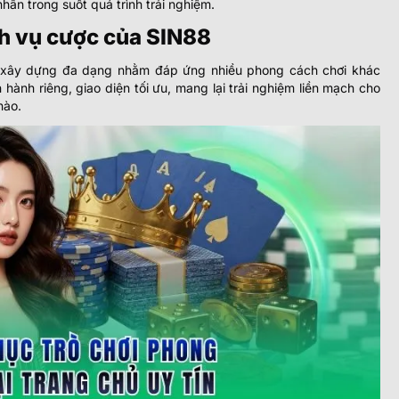
nhân trong suốt quá trình trải nghiệm.
h vụ cược của SIN88
xây dựng đa dạng nhằm đáp ứng nhiều phong cách chơi khác
ành riêng, giao diện tối ưu, mang lại trải nghiệm liền mạch cho
nào.