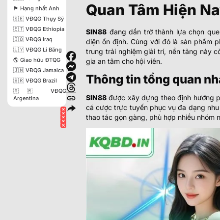
Quan Tâm Hiện N
🏴󠁧󠁢󠁥󠁮󠁧󠁿 Hạng nhất Anh
🇸🇪 VĐQG Thụy Sỹ
🇪🇹 VĐQG Ethiopia
SIN88
đang dần trở thành lựa chọn quen
🇮🇶 VĐQG Iraq
diện ổn định. Cùng với đó là sản phẩm p
🇱🇾 VĐQG Li Băng
trung trải nghiệm giải trí, nền tảng nà
🌎 Giao hữu ĐTQG
gia an tâm cho hội viên.
🇯🇲 VĐQG Jamaica
Thông tin tổng quan nh
🇧🇷 VĐQG Brazil
🇦🇷 VĐQG
SIN88
được xây dựng theo định hướng phá
Argentina
cá cược trực tuyến phục vụ đa dạng nhu cầ
thao tác gọn gàng, phù hợp nhiều nhóm 