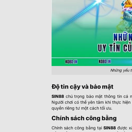
Những yếu tố
Độ tin cậy và bảo mật
SIN88
chú trọng bảo mật thông tin cá nh
Người chơi có thể yên tâm khi thực hiện
quyền riêng tư một cách tối ưu.
Chính sách công bằng
Chính sách công bằng tại
SIN88
được xâ