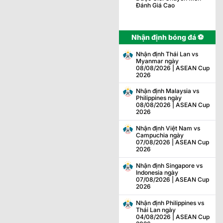
Đánh Giá Cao
Nhận định bóng đá ⚽
Nhận định Thái Lan vs
Myanmar ngày
08/08/2026 | ASEAN Cup
2026
Nhận định Malaysia vs
Philippines ngày
08/08/2026 | ASEAN Cup
2026
Nhận định Việt Nam vs
Campuchia ngày
07/08/2026 | ASEAN Cup
2026
Nhận định Singapore vs
Indonesia ngày
07/08/2026 | ASEAN Cup
2026
Nhận định Philippines vs
Thái Lan ngày
04/08/2026 | ASEAN Cup