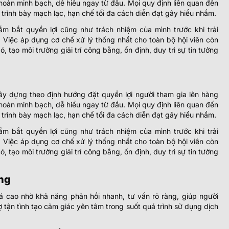
hoản minh bạch, dễ hiểu ngay từ đầu. Mọi quy định liên quan đến
 trình bày mạch lạc, hạn chế tối đa cách diễn đạt gây hiểu nhầm.
m bắt quyền lợi cũng như trách nhiệm của mình trước khi trải
. Việc áp dụng cơ chế xử lý thống nhất cho toàn bộ hội viên còn
 tạo môi trường giải trí công bằng, ổn định, duy trì sự tin tưởng
y dựng theo định hướng đặt quyền lợi người tham gia lên hàng
hoản minh bạch, dễ hiểu ngay từ đầu. Mọi quy định liên quan đến
 trình bày mạch lạc, hạn chế tối đa cách diễn đạt gây hiểu nhầm.
m bắt quyền lợi cũng như trách nhiệm của mình trước khi trải
. Việc áp dụng cơ chế xử lý thống nhất cho toàn bộ hội viên còn
 tạo môi trường giải trí công bằng, ổn định, duy trì sự tin tưởng
ng
 cao nhờ khả năng phản hồi nhanh, tư vấn rõ ràng, giúp người
rợ tận tình tạo cảm giác yên tâm trong suốt quá trình sử dụng dịch