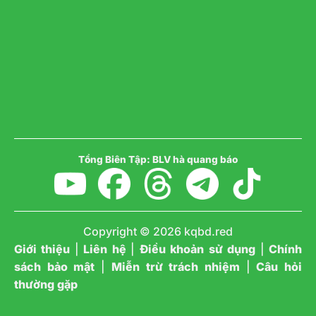
Tổng Biên Tập:
BLV hà quang báo
Copyright © 2026 kqbd.red
Giới thiệu
|
Liên hệ
|
Điều khoản sử dụng
|
Chính
sách bảo mật
|
Miễn trừ trách nhiệm
|
Câu hỏi
thường gặp