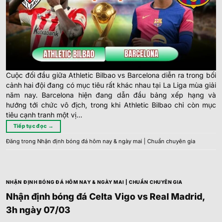
Cuộc đối đầu giữa Athletic Bilbao vs Barcelona diễn ra trong bối
cảnh hai đội đang có mục tiêu rất khác nhau tại La Liga mùa giải
năm nay. Barcelona hiện đang dẫn đầu bảng xếp hạng và
hướng tới chức vô địch, trong khi Athletic Bilbao chỉ còn mục
tiêu cạnh tranh một vị…
Tiếp tục đọc
→
Đăng trong
Nhận định bóng đá hôm nay & ngày mai | Chuẩn chuyên gia
NHẬN ĐỊNH BÓNG ĐÁ HÔM NAY & NGÀY MAI | CHUẨN CHUYÊN GIA
Nhận định bóng đá Celta Vigo vs Real Madrid,
3h ngày 07/03