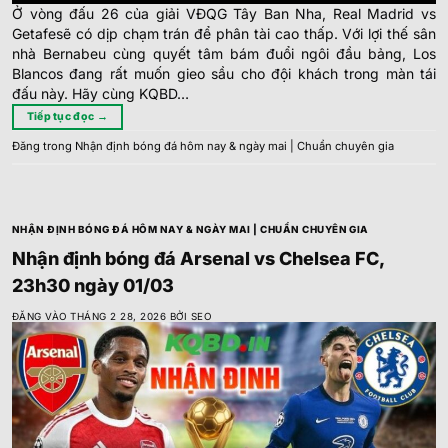
Ở vòng đấu 26 của giải VĐQG Tây Ban Nha, Real Madrid vs
Getafesẽ có dịp chạm trán để phân tài cao thấp. Với lợi thế sân
nhà Bernabeu cùng quyết tâm bám đuổi ngôi đầu bảng, Los
Blancos đang rất muốn gieo sầu cho đội khách trong màn tái
đấu này. Hãy cùng KQBD…
Tiếp tục đọc
→
Đăng trong
Nhận định bóng đá hôm nay & ngày mai | Chuẩn chuyên gia
NHẬN ĐỊNH BÓNG ĐÁ HÔM NAY & NGÀY MAI | CHUẨN CHUYÊN GIA
Nhận định bóng đá Arsenal vs Chelsea FC,
23h30 ngày 01/03
ĐĂNG VÀO
THÁNG 2 28, 2026
BỞI
SEO