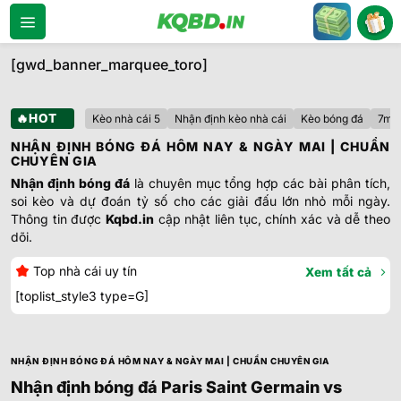
Bỏ
qua
nội
[gwd_banner_marquee_toro]
dung
🔥HOT
Kèo nhà cái 5
Nhận định kèo nhà cái
Kèo bóng đá
7m
NHẬN ĐỊNH BÓNG ĐÁ HÔM NAY & NGÀY MAI | CHUẨN
CHUYÊN GIA
Nhận định bóng đá
là chuyên mục tổng hợp các bài phân tích,
soi kèo và dự đoán tỷ số cho các giải đấu lớn nhỏ mỗi ngày.
Thông tin được
Kqbd.in
cập nhật liên tục, chính xác và dễ theo
dõi.
Top nhà cái uy tín
Xem tất cả
[toplist_style3 type=G]
NHẬN ĐỊNH BÓNG ĐÁ HÔM NAY & NGÀY MAI | CHUẨN CHUYÊN GIA
Nhận định bóng đá Paris Saint Germain vs