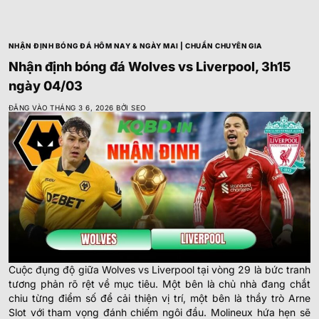
NHẬN ĐỊNH BÓNG ĐÁ HÔM NAY & NGÀY MAI | CHUẨN CHUYÊN GIA
Nhận định bóng đá Wolves vs Liverpool, 3h15
ngày 04/03
ĐĂNG VÀO
THÁNG 3 6, 2026
BỞI
SEO
Cuộc đụng độ giữa Wolves vs Liverpool tại vòng 29 là bức tranh
tương phản rõ rệt về mục tiêu. Một bên là chủ nhà đang chắt
chiu từng điểm số để cải thiện vị trí, một bên là thầy trò Arne
Slot với tham vọng đánh chiếm ngôi đầu. Molineux hứa hẹn sẽ