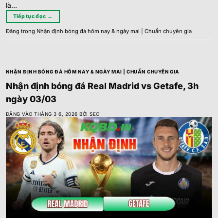
là…
Tiếp tục đọc
→
Đăng trong
Nhận định bóng đá hôm nay & ngày mai | Chuẩn chuyên gia
NHẬN ĐỊNH BÓNG ĐÁ HÔM NAY & NGÀY MAI | CHUẨN CHUYÊN GIA
Nhận định bóng đá Real Madrid vs Getafe, 3h
ngày 03/03
ĐĂNG VÀO
THÁNG 3 6, 2026
BỞI
SEO