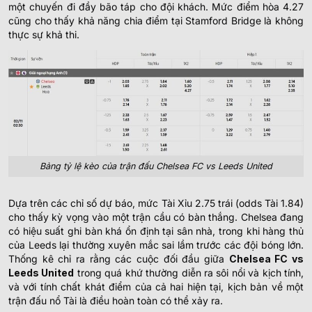
một chuyến đi đầy bão táp cho đội khách. Mức điểm hòa 4.27
cũng cho thấy khả năng chia điểm tại Stamford Bridge là không
thực sự khả thi.
Bảng tỷ lệ kèo của trận đấu Chelsea FC vs Leeds United
Dựa trên các chỉ số dự báo, mức Tài Xỉu 2.75 trái (odds Tài 1.84)
cho thấy kỳ vọng vào một trận cầu có bàn thắng. Chelsea đang
có hiệu suất ghi bàn khá ổn định tại sân nhà, trong khi hàng thủ
của Leeds lại thường xuyên mắc sai lầm trước các đội bóng lớn.
Thống kê chỉ ra rằng các cuộc đối đầu giữa
Chelsea FC vs
Leeds United
trong quá khứ thường diễn ra sôi nổi và kịch tính,
và với tính chất khát điểm của cả hai hiện tại, kịch bản về một
trận đấu nổ Tài là điều hoàn toàn có thể xảy ra.