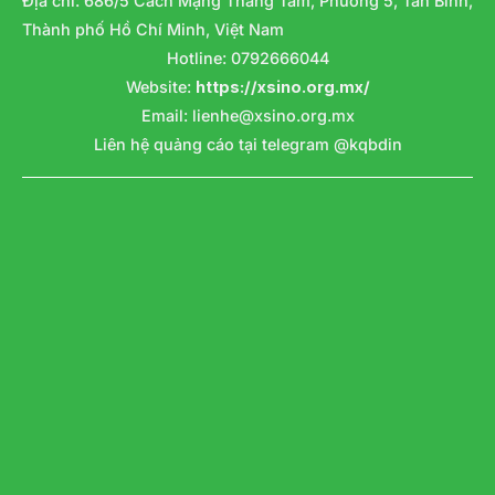
Địa chỉ: 686/5 Cách Mạng Tháng Tám, Phường 5, Tân Bình,
Thành phố Hồ Chí Minh, Việt Nam
Hotline: 0792666044
Website:
https://xsino.org.mx/
Email:
lienhe@xsino.org.mx
Liên hệ quảng cáo tại telegram @kqbdin