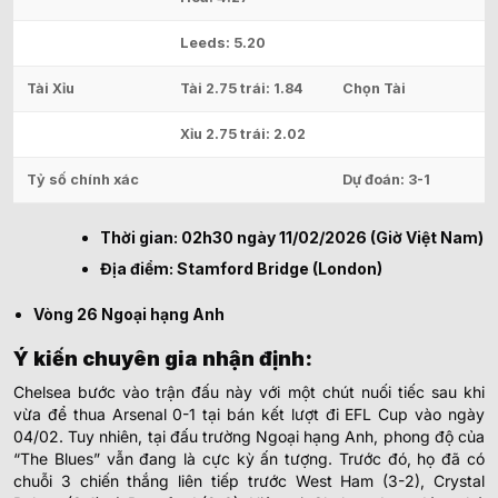
Leeds: 5.20
Tài Xỉu
Tài 2.75 trái: 1.84
Chọn Tài
Xỉu 2.75 trái: 2.02
Tỷ số chính xác
Dự đoán: 3-1
Thời gian: 02h30 ngày 11/02/2026 (Giờ Việt Nam)
Địa điểm: Stamford Bridge (London)
Vòng 26 Ngoại hạng Anh
Ý kiến chuyên gia nhận định:
Chelsea bước vào trận đấu này với một chút nuối tiếc sau khi
vừa để thua Arsenal 0-1 tại bán kết lượt đi EFL Cup vào ngày
04/02. Tuy nhiên, tại đấu trường Ngoại hạng Anh, phong độ của
“The Blues” vẫn đang là cực kỳ ấn tượng. Trước đó, họ đã có
chuỗi 3 chiến thắng liên tiếp trước West Ham (3-2), Crystal