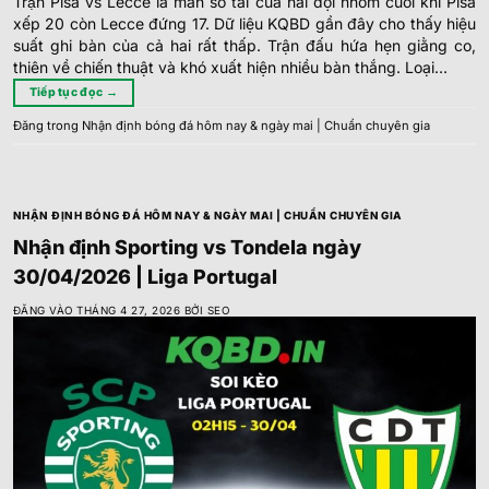
Trận Pisa vs Lecce là màn so tài của hai đội nhóm cuối khi Pisa
xếp 20 còn Lecce đứng 17. Dữ liệu KQBD gần đây cho thấy hiệu
suất ghi bàn của cả hai rất thấp. Trận đấu hứa hẹn giằng co,
thiên về chiến thuật và khó xuất hiện nhiều bàn thắng. Loại…
Tiếp tục đọc
→
Đăng trong
Nhận định bóng đá hôm nay & ngày mai | Chuẩn chuyên gia
NHẬN ĐỊNH BÓNG ĐÁ HÔM NAY & NGÀY MAI | CHUẨN CHUYÊN GIA
Nhận định Sporting vs Tondela ngày
30/04/2026 | Liga Portugal
ĐĂNG VÀO
THÁNG 4 27, 2026
BỞI
SEO