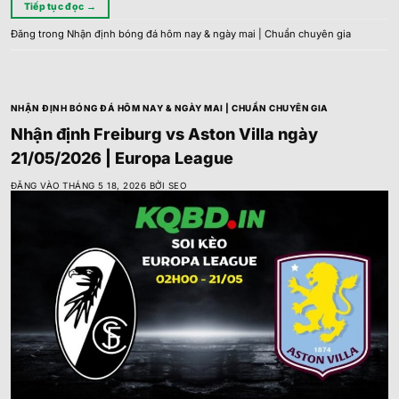
Tiếp tục đọc
→
Đăng trong
Nhận định bóng đá hôm nay & ngày mai | Chuẩn chuyên gia
NHẬN ĐỊNH BÓNG ĐÁ HÔM NAY & NGÀY MAI | CHUẨN CHUYÊN GIA
Nhận định Freiburg vs Aston Villa ngày
21/05/2026 | Europa League
ĐĂNG VÀO
THÁNG 5 18, 2026
BỞI
SEO