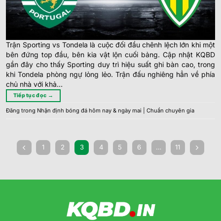
Trận Sporting vs Tondela là cuộc đối đầu chênh lệch lớn khi một
bên đứng top đầu, bên kia vật lộn cuối bảng. Cập nhật KQBD
gần đây cho thấy Sporting duy trì hiệu suất ghi bàn cao, trong
khi Tondela phòng ngự lỏng lẻo. Trận đấu nghiêng hẳn về phía
chủ nhà với khả…
Tiếp tục đọc
→
Đăng trong
Nhận định bóng đá hôm nay & ngày mai | Chuẩn chuyên gia
1
2
3
4
5
6
…
11