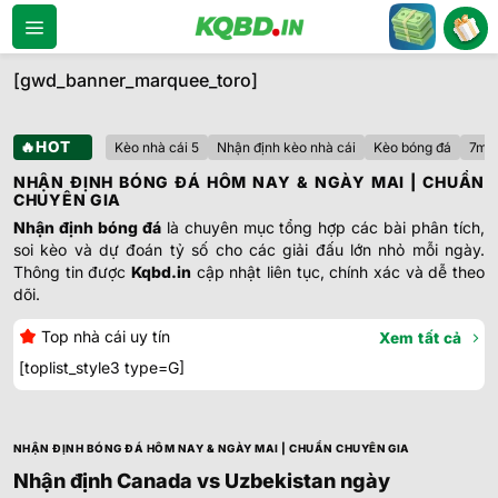
Bỏ
qua
nội
[gwd_banner_marquee_toro]
dung
🔥HOT
Kèo nhà cái 5
Nhận định kèo nhà cái
Kèo bóng đá
7m
NHẬN ĐỊNH BÓNG ĐÁ HÔM NAY & NGÀY MAI | CHUẨN
CHUYÊN GIA
Nhận định bóng đá
là chuyên mục tổng hợp các bài phân tích,
soi kèo và dự đoán tỷ số cho các giải đấu lớn nhỏ mỗi ngày.
Thông tin được
Kqbd.in
cập nhật liên tục, chính xác và dễ theo
dõi.
Top nhà cái uy tín
Xem tất cả
[toplist_style3 type=G]
NHẬN ĐỊNH BÓNG ĐÁ HÔM NAY & NGÀY MAI | CHUẨN CHUYÊN GIA
Nhận định Canada vs Uzbekistan ngày