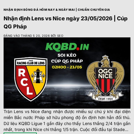
NHẬN ĐỊNH BÓNG ĐÁ HÔM NAY & NGÀY MAI | CHUẨN CHUYÊN GIA
Nhận định Lens vs Nice ngày 23/05/2026 | Cúp
QG Pháp
ĐĂNG VÀO
THÁNG 5 20, 2026
BỞI
SEO
Trận Lens vs Nice đang nhận được nhiều sự chú ý khi đại diện
miền Bắc nước Pháp sở hữu phong độ ổn định hơn hẳn đối thủ.
Dữ liệu KQBD Ligue 1 gần đây cho thấy Lens thắng 2/4 trận gần
nhất, trong khi Nice chỉ thắng 1/5 trận. Cuộc đối đầu tại Stade…