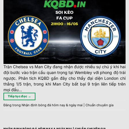
Trận Chelsea vs Man City đang nhận được nhiều sự chú ý khi hai
đội bước vào trận cầu quan trọng tại Wembley với phong độ trái
ngược. Phân tích KQBD gần đây cho thấy đại diện London chỉ
thắng 1/5 trận, trong khi Man City bất bại 9 trận liên tiếp trên
mọi đấu…
Tiếp tục đọc
→
Đăng trong
Nhận định bóng đá hôm nay & ngày mai | Chuẩn chuyên gia
NHẬN ĐỊNH BÓNG ĐÁ HÔM NAY & NGÀY MAI | CHUẨN CHUYÊN GIA