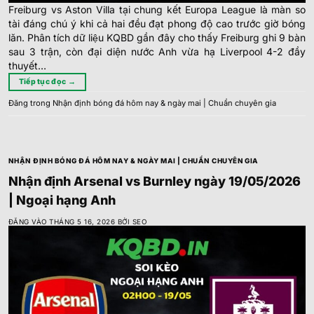
Freiburg vs Aston Villa tại chung kết Europa League là màn so
tài đáng chú ý khi cả hai đều đạt phong độ cao trước giờ bóng
lăn. Phân tích dữ liệu KQBD gần đây cho thấy Freiburg ghi 9 bàn
sau 3 trận, còn đại diện nước Anh vừa hạ Liverpool 4-2 đầy
thuyết…
Tiếp tục đọc
→
Đăng trong
Nhận định bóng đá hôm nay & ngày mai | Chuẩn chuyên gia
NHẬN ĐỊNH BÓNG ĐÁ HÔM NAY & NGÀY MAI | CHUẨN CHUYÊN GIA
Nhận định Arsenal vs Burnley ngày 19/05/2026
| Ngoại hạng Anh
ĐĂNG VÀO
THÁNG 5 16, 2026
BỞI
SEO