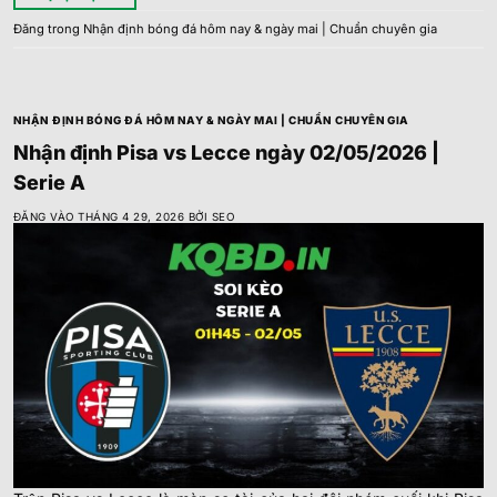
Đăng trong
Nhận định bóng đá hôm nay & ngày mai | Chuẩn chuyên gia
NHẬN ĐỊNH BÓNG ĐÁ HÔM NAY & NGÀY MAI | CHUẨN CHUYÊN GIA
Nhận định Pisa vs Lecce ngày 02/05/2026 |
Serie A
ĐĂNG VÀO
THÁNG 4 29, 2026
BỞI
SEO