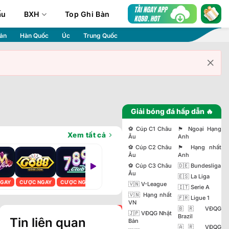
ấu
BXH
Top Ghi Bàn
ản
Hàn Quốc
Úc
Trung Quốc
Giải bóng đá hấp dẫn 🔥
⚽️ Cúp C1 Châu
🏴󠁧󠁢󠁥󠁮󠁧󠁿 Ngoại Hạng
Xem tất cả
Âu
Anh
⚽️ Cúp C2 Châu
🏴󠁧󠁢󠁥󠁮󠁧󠁿 Hạng nhất
Âu
Anh
⚽️ Cúp C3 Châu
🇩🇪 Bundesliga
Âu
🇪🇸 La Liga
GAY
CƯỢC NGAY
CƯỢC NGAY
CƯỢC NGAY
🇻🇳 V-League
🇮🇹 Serie A
🇻🇳 Hạng nhất
🇫🇷 Ligue 1
VN
🇧🇷 VĐQG
🇯🇵 VĐQG Nhật
Brazil
Tin liên quan
Bản
🇦🇷 VĐQG