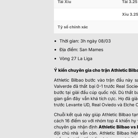
Tài Xỉu
Tài 3.25
Xỉu 3.25
Tỷ số chính xác
Thời gian: 3h ngày 08/03
Địa điểm: San Mames
Vòng 27 La Liga
Ý kiến chuyên gia cho trận Athletic Bilb
Athletic Bilbao bước vào trận đấu này s
Valverde đã thất bại 0-1 trước Real Soci
bước tại giải đấu cúp quốc nội. Dù thất b
gian gần đây vẫn khá tích cực. Họ đã gi
trước Levante UD, Real Oviedo và Elche C
Chuỗi kết quả này giúp Athletic Bilbao t
cách 16 điểm so với nhóm top 4 khiến h
chuyên gia nhận định
Athletic Bilbao vs
đội chủ nhà vẫn còn. Athletic Bilbao hi