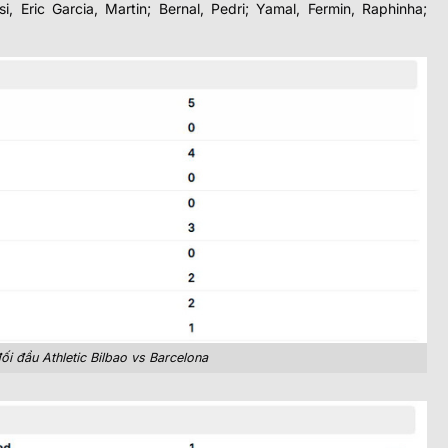
, Eric Garcia, Martin; Bernal, Pedri; Yamal, Fermin, Raphinha;
ối đầu Athletic Bilbao vs Barcelona