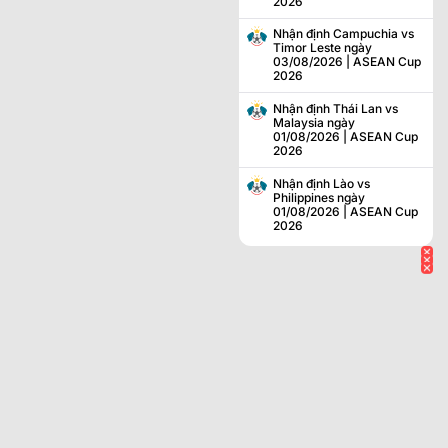
2026
Nhận định Campuchia vs
Timor Leste ngày
03/08/2026 | ASEAN Cup
2026
Nhận định Thái Lan vs
Malaysia ngày
01/08/2026 | ASEAN Cup
2026
Nhận định Lào vs
Philippines ngày
01/08/2026 | ASEAN Cup
2026