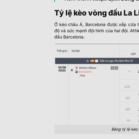
Tỷ lệ kèo vòng đấu La L
Ở kèo châu Á, Barcelona được xếp cửa tr
độ và sức mạnh đội hình của hai đội. Athl
đầu Barcelona.
Bảng tỷ lệ kèo 