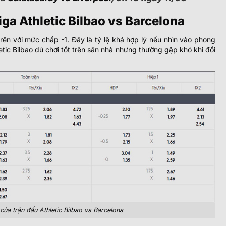
iga Athletic Bilbao vs Barcelona
ên với mức chấp -1. Đây là tỷ lệ khá hợp lý nếu nhìn vào phong
etic Bilbao dù chơi tốt trên sân nhà nhưng thường gặp khó khi đối
của trận đấu Athletic Bilbao vs Barcelona