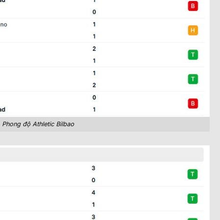
Phong độ Athletic Bilbao