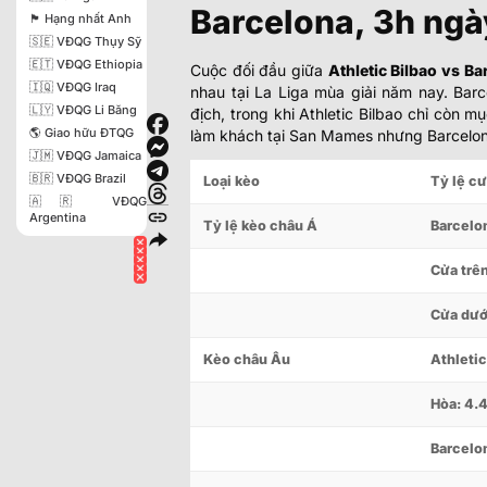
Barcelona, 3h ng
🏴󠁧󠁢󠁥󠁮󠁧󠁿 Hạng nhất Anh
🇸🇪 VĐQG Thụy Sỹ
🇪🇹 VĐQG Ethiopia
Cuộc đối đầu giữa
Athletic Bilbao vs Ba
🇮🇶 VĐQG Iraq
nhau tại La Liga mùa giải năm nay. Ba
🇱🇾 VĐQG Li Băng
địch, trong khi Athletic Bilbao chỉ còn 
🌎 Giao hữu ĐTQG
làm khách tại San Mames nhưng Barcelon
🇯🇲 VĐQG Jamaica
🇧🇷 VĐQG Brazil
Loại kèo
Tỷ lệ c
🇦🇷 VĐQG
Argentina
Tỷ lệ kèo châu Á
Barcelo
Cửa trên
Cửa dưới
Kèo châu Âu
Athletic
Hòa: 4.
Barcelon