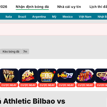
2026
Nhận định bóng đá
Nhà cái uy tín
Lịch thi đ
Italia
Brazil
Argentina
Mỹ
Mexico
Việt Nam
Nhật B
Kèo bóng đá
7m
CƯỢC NGAY
CƯỢC NGAY
CƯỢC NGAY
CƯỢC NGAY
CƯỢC NGAY
CƯỢC N
Athletic Bilbao vs