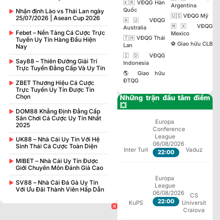
🇰🇷 VĐQG Hàn
Argentina
Quốc
Nhận định Lào vs Thái Lan ngày
🇺🇸 VĐQG Mỹ
25/07/2026 | Asean Cup 2026
🇦🇺 VĐQG
🇲🇽 VĐQG
Australia
Febet – Nền Tảng Cá Cược Trực
Mexico
🇹🇭 VĐQG Thái
Tuyến Uy Tín Hàng Đầu Hiện
⚽️ Giao hữu CLB
Lan
Nay
🇮🇩 VĐQG
Say88 – Thiên Đường Giải Trí
Indonesia
Trực Tuyến Đẳng Cấp Và Uy Tín
🌎 Giao hữu
ĐTQG
ZBET Thương Hiệu Cá Cược
Trực Tuyến Uy Tín Được Tin
Chọn
Những trận đấu tâm điểm
💥
DOM88 Khẳng Định Đẳng Cấp
Sân Chơi Cá Cược Uy Tín Nhất
Europa
2025
Conference
League
UK88 – Nhà Cái Uy Tín Với Hệ
06/08/2026
Sinh Thái Cá Cược Toàn Diện
Inter Turku
Vaduz
22:00
MIBET – Nhà Cái Uy Tín Được
Giới Chuyên Môn Đánh Giá Cao
Europa
SV88 – Nhà Cái Đá Gà Uy Tín
League
Với Ưu Đãi Thành Viên Hấp Dẫn
06/08/2026
CS
22:00
KuPS
Universitatea
Craiova