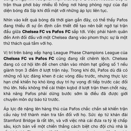
trận thua phơi bày nhiều lỗ hổng nơi hàng phòng ngự của đại
diện bóng đá Síp khi đối mặt với những áp lực liên tục.
Nhìn vào kết quả bóng đá thời gian gần đây, có thể thấy Pafos
đang thiếu đi sự ổn định cần thiết để tạo nên bất ngờ tại trận
đấu giữa
Chelsea FC vs Pafos FC
sắp tới. Việc phải hành quân
đến Anh đối đầu với một Chelsea đang vào phom thực sự là một
thử thách quá tầm với họ.
Vị trí trên bảng xếp hạng League Phase Champions League của
Chelsea FC vs Pafos FC
cũng đang rất chênh lệch. Chelsea
đang có cơ hội lớn để chen chân vào nhóm hạt giống số 1 nếu
giành trọn 3 điểm ở lượt trận này. Trong khi đó, Pafos dù đã có
những nỗ lực đáng khen ở các vòng đấu trước, nhưng thực lực
hạn chế khiến họ khó lòng duy trì hy vọng đi tiếp trước các đối
thủ lớn. Nếu không thể cải thiện kqbd ở lượt trận then chốt này,
khả năng Pafos phải dừng bước sớm là điều đã được giới
chuyên môn dự báo từ trước.
Áp lực đè nặng lên hàng thủ của Pafos chắc chắn sẽ khiến trận
cầu này trở thành màn tra tấn đối với họ. Sức ép từ khán đài
Stamford Bridge là rất lớn, và với việc nhà cái đưa ra tỷ lệ chấp
sâu, kịch bản về một chiến thắng cách biệt cho đội chủ nhà là