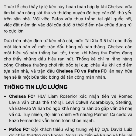
Thực tế cho thấy tỷ lệ kèo này hoàn toàn hợp lý khi Chelsea vừa
tìm lại bản năng sát thủ và thường xuyên đè bẹp các đối thủ yếu
trên sân nhà. Với việc Pafos vừa thua trắng tại giải quốc nội,
việc đặt niềm tin vào đội cửa dưới ở thời điểm này chứa đựng rủi
ro cực lớn.
Dựa trên nhận định từ kèo nhà cái, mức Tài Xỉu 3.5 trái cho thấy
một kịch bản về một trận đấu bùng nổ bàn thắng. Chelsea cần
một hiệu số bàn thắng bại tốt, trong khi hàng thủ Pafos đang
cho thấy những dấu hiệu rạn nứt. Thống kê chỉ ra rằng hàng
công Chelsea thường chơi rất bốc tại cúp châu Âu khi có điểm
tựa sân nhà, và trận đấu
Chelsea FC vs Pafos FC
lần này hứa
hẹn sẽ là một bữa tiệc bóng đá tấn công mãn nhãn.
THÔNG TIN LỰC LƯỢNG
Chelsea FC:
HLV Liam Rosenior xác nhận tiền vệ Romeo
Lavia vẫn chưa thể trở lại. Levi Colwill Adarabioyo, Sterling,
và Estevao Willian bỏ ngỏ khả năng ra sân do gặp vấn đề nhẹ
về cơ. Tuy nhiên, đội hình chính với những Palmer, Caicedo và
Enzo Fernandez vẫn hoàn toàn khỏe mạnh.
Pafos FC:
Đội khách thiếu vắng trung vệ kỳ cựu David Luiz
do chấn thương gân khoeo. Ngoài ra, tiền vệ Bruno và hậu vệ