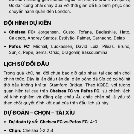
Goldar cũng phải chạy đua với thời gian để kịp bình phục cho
chuyến hành quân đến London.
ĐỘI HÌNH DỰ KIẾN
Chelsea FC:
Jorgensen, Gusto, Fofana, Badiashile, Hato,
Caicedo, Andrey Santos, Estêvão, Palmer, Garnacho, Delap
Pafos FC:
Michail, Luckassen, David Luiz, Pileas, Bruno,
Sunjic, Pepe, Sema, Orsic, Dragomir, Bassouamina
LỊCH SỬ ĐỐI ĐẦU
Trong quá khứ, hai đội chưa bao giờ gặp nhau tại các sân chơi
chính thức. Đây là lần đầu tiên đại diện bóng đá Síp có cơ hội hít
thở bầu không khí tại Stamford Bridge. Theo KQBD, với tương
quan hiện tại của trận
Chelsea FC vs Pafos FC
, sự chênh lệch
về kinh nghiệm và đẳng cấp châu Âu chắc chắn sẽ là yếu tố
then chốt quyết định kết quả của trận đấu lịch sử này.
DỰ ĐOÁN – CHỌN – TÀI XỈU
Dự đoán tỷ số:
Chelsea FC vs Pafos FC
: 4-0
Chọn:
Chelsea (-2.25)