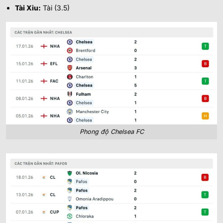
Tài Xỉu:
Tài (3.5)
Phong độ Chelsea FC