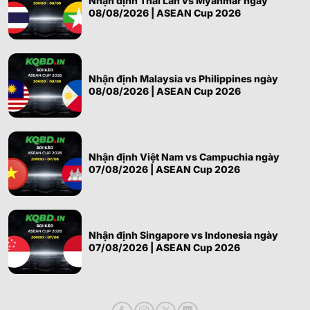
Nhận định Thái Lan vs Myanmar ngày
08/08/2026 | ASEAN Cup 2026
Nhận định Malaysia vs Philippines ngày
08/08/2026 | ASEAN Cup 2026
Nhận định Việt Nam vs Campuchia ngày
07/08/2026 | ASEAN Cup 2026
Nhận định Singapore vs Indonesia ngày
07/08/2026 | ASEAN Cup 2026