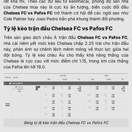
rất khả thi. Theo các dữ liệu từ keonhacai, phong độ sân nhà
của Chelsea mùa này là cực kỳ ấn tượng, biến cuộc đối đầu
Chelsea FC vs Pafos FC
trở thành cơ hội để các ngôi sao như
Cole Palmer hay Joao Pedro bắn phá khung thành đối phương.
Tỷ lệ kèo trận đấu Chelsea FC vs Pafos FC
Trên sàn giao dịch châu Á trận đấu
Chelsea FC vs Pafos FC
,
nhà cái niêm yết mức kèo Chelsea chấp 2.25 trái cho trận đấu
này, phản ánh sự chênh lệch mênh mông về thực lực giữa hai
đội bóng. Tỷ lệ kèo châu Âu cho thấy khả năng thắng của
Chelsea là cực cao với mức điểm chỉ 1.15, trong khi cửa thắng
của Pafos lên tới 19.0.
Bảng tỷ lệ kèo trận đấu Chelsea FC vs Pafos FC