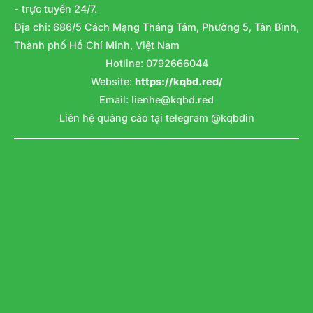
- trực tuyến 24/7.
Địa chỉ: 686/5 Cách Mạng Tháng Tám, Phường 5, Tân Bình,
Thành phố Hồ Chí Minh, Việt Nam
Hotline: 0792666044
Website:
https://kqbd.red/
Email:
lienhe@kqbd.red
Liên hệ quảng cáo tại telegram @kqbdin