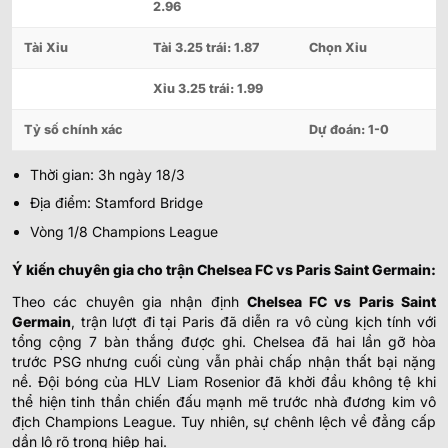
2.96
Tài Xỉu
Tài 3.25 trái: 1.87
Chọn Xỉu
Xỉu 3.25 trái: 1.99
Tỷ số chính xác
Dự đoán: 1-0
Thời gian: 3h ngày 18/3
Địa điểm: Stamford Bridge
Vòng 1/8 Champions League
Ý kiến chuyên gia cho trận Chelsea FC vs Paris Saint Germain:
Theo các chuyên gia nhận định
Chelsea FC vs Paris Saint
Germain
, trận lượt đi tại Paris đã diễn ra vô cùng kịch tính với
tổng cộng 7 bàn thắng được ghi. Chelsea đã hai lần gỡ hòa
trước PSG nhưng cuối cùng vẫn phải chấp nhận thất bại nặng
nề. Đội bóng của HLV Liam Rosenior đã khởi đầu không tệ khi
thể hiện tinh thần chiến đấu mạnh mẽ trước nhà đương kim vô
địch Champions League. Tuy nhiên, sự chênh lệch về đẳng cấp
dần lộ rõ trong hiệp hai.