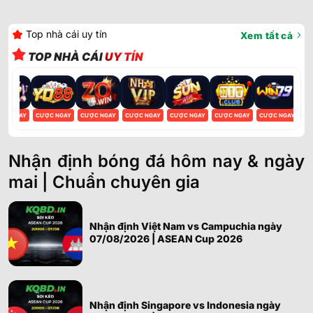
Top nhà cái uy tín
Xem tất cả
TOP NHÀ CÁI
UY TÍN
ỢC NGAY
CƯỢC NGAY
CƯỢC NGAY
CƯỢC NGAY
CƯỢC NGAY
CƯỢC NGAY
CƯỢC NGAY
CƯ
Nhận định bóng đá hôm nay & ngày
mai | Chuẩn chuyên gia
Nhận định Việt Nam vs Campuchia ngày
07/08/2026 | ASEAN Cup 2026
Nhận định Singapore vs Indonesia ngày