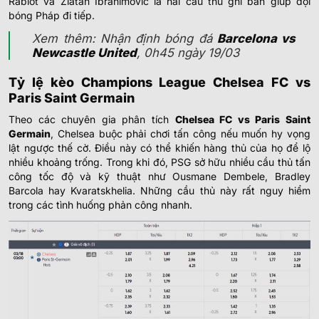
Rabiot và Zlatan Ibrahimovic là hai cầu thủ ghi bàn giúp đội
bóng Pháp đi tiếp.
Xem thêm: Nhận định bóng đá
Barcelona vs
Newcastle United
, 0h45 ngày 19/03
Tỷ lệ kèo Champions League Chelsea FC vs
Paris Saint Germain
Theo các chuyên gia phân tích
Chelsea FC vs Paris Saint
Germain
, Chelsea buộc phải chơi tấn công nếu muốn hy vọng
lật ngược thế cờ. Điều này có thể khiến hàng thủ của họ để lộ
nhiều khoảng trống. Trong khi đó, PSG sở hữu nhiều cầu thủ tấn
công tốc độ và kỹ thuật như Ousmane Dembele, Bradley
Barcola hay Kvaratskhelia. Những cầu thủ này rất nguy hiểm
trong các tình huống phản công nhanh.