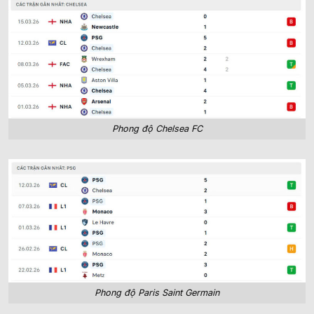
Phong độ Chelsea FC
Phong độ Paris Saint Germain