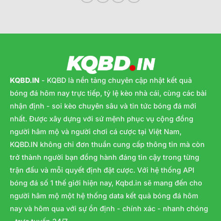
KQBD.IN
- KQBD là nền tảng chuyên cập nhật kết quả
bóng đá hôm nay trực tiếp, tỷ lệ kèo nhà cái, cùng các bài
nhận định - soi kèo chuyên sâu và tin tức bóng đá mới
nhất. Được xây dựng với sứ mệnh phục vụ cộng đồng
người hâm mộ và người chơi cá cược tại Việt Nam,
KQBD.IN không chỉ đơn thuần cung cấp thông tin mà còn
trở thành người bạn đồng hành đáng tin cậy trong từng
trận đấu và mỗi quyết định đặt cược. Với hệ thống API
bóng đá số 1 thế giới hiện nay, Kqbd.in sẽ mang đến cho
người hâm mộ một hệ thống data kết quả bóng đá hôm
nay và hôm qua với sự ổn định - chính xác - nhanh chóng