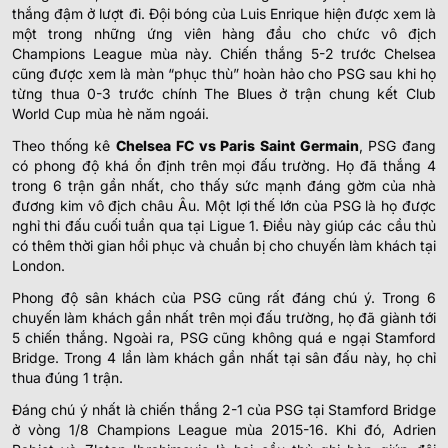
thắng đậm ở lượt đi. Đội bóng của Luis Enrique hiện được xem là
một trong những ứng viên hàng đầu cho chức vô địch
Champions League mùa này. Chiến thắng 5-2 trước Chelsea
cũng được xem là màn “phục thù” hoàn hảo cho PSG sau khi họ
từng thua 0-3 trước chính The Blues ở trận chung kết Club
World Cup mùa hè năm ngoái.
Theo thống kê
Chelsea FC vs Paris Saint Germain
, PSG đang
có phong độ khá ổn định trên mọi đấu trường. Họ đã thắng 4
trong 6 trận gần nhất, cho thấy sức mạnh đáng gờm của nhà
đương kim vô địch châu Âu. Một lợi thế lớn của PSG là họ được
nghỉ thi đấu cuối tuần qua tại Ligue 1. Điều này giúp các cầu thủ
có thêm thời gian hồi phục và chuẩn bị cho chuyến làm khách tại
London.
Phong độ sân khách của PSG cũng rất đáng chú ý. Trong 6
chuyến làm khách gần nhất trên mọi đấu trường, họ đã giành tới
5 chiến thắng. Ngoài ra, PSG cũng không quá e ngại Stamford
Bridge. Trong 4 lần làm khách gần nhất tại sân đấu này, họ chỉ
thua đúng 1 trận.
Đáng chú ý nhất là chiến thắng 2-1 của PSG tại Stamford Bridge
ở vòng 1/8 Champions League mùa 2015-16. Khi đó, Adrien