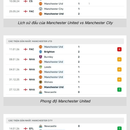
Lịch sử đấu của Manchester United vs Manchester City
Phong độ Manchester United