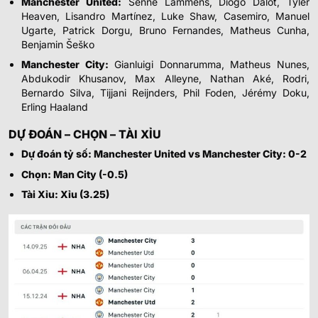
Manchester United:
Senne Lammens, Diogo Dalot, Tyler
Heaven, Lisandro Martínez, Luke Shaw, Casemiro, Manuel
Ugarte, Patrick Dorgu, Bruno Fernandes, Matheus Cunha,
Benjamin Šeško
Manchester City:
Gianluigi Donnarumma, Matheus Nunes,
Abdukodir Khusanov, Max Alleyne, Nathan Aké, Rodri,
Bernardo Silva, Tijjani Reijnders, Phil Foden, Jérémy Doku,
Erling Haaland
DỰ ĐOÁN – CHỌN – TÀI XỈU
Dự đoán tỷ số: Manchester United vs Manchester City: 0-2
Chọn: Man City (-0.5)
Tài Xỉu: Xỉu (3.25)