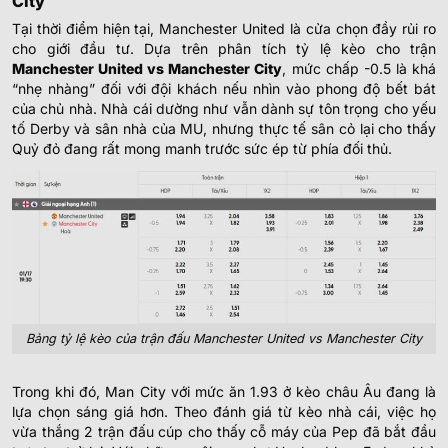
City
Tại thời điểm hiện tại, Manchester United là cửa chọn đầy rủi ro
cho giới đầu tư. Dựa trên phân tích tỷ lệ kèo cho trận
Manchester United vs Manchester City
, mức chấp -0.5 là khá
“nhẹ nhàng” đối với đội khách nếu nhìn vào phong độ bết bát
của chủ nhà. Nhà cái dường như vẫn dành sự tôn trọng cho yếu
tố Derby và sân nhà của MU, nhưng thực tế sân cỏ lại cho thấy
Quỷ đỏ đang rất mong manh trước sức ép từ phía đối thủ.
Bảng tỷ lệ kèo của trận đấu Manchester United vs Manchester City
Trong khi đó, Man City với mức ăn 1.93 ở kèo châu Âu đang là
lựa chọn sáng giá hơn. Theo đánh giá từ kèo nhà cái, việc họ
vừa thắng 2 trận đấu cúp cho thấy cỗ máy của Pep đã bắt đầu