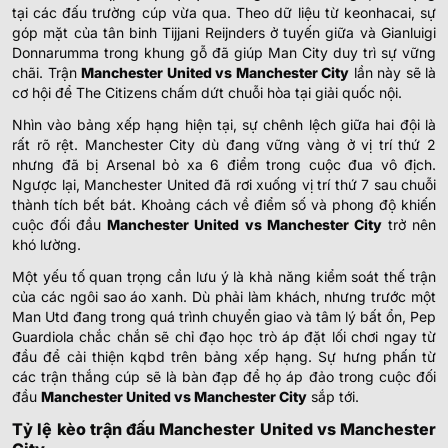
tại các đấu trường cúp vừa qua. Theo dữ liệu từ keonhacai, sự
góp mặt của tân binh Tijjani Reijnders ở tuyến giữa và Gianluigi
Donnarumma trong khung gỗ đã giúp Man City duy trì sự vững
chãi. Trận
Manchester United vs Manchester City
lần này sẽ là
cơ hội để The Citizens chấm dứt chuỗi hòa tại giải quốc nội.
Nhìn vào bảng xếp hạng hiện tại, sự chênh lệch giữa hai đội là
rất rõ rệt. Manchester City dù đang vững vàng ở vị trí thứ 2
nhưng đã bị Arsenal bỏ xa 6 điểm trong cuộc đua vô địch.
Ngược lại, Manchester United đã rơi xuống vị trí thứ 7 sau chuỗi
thành tích bết bát. Khoảng cách về điểm số và phong độ khiến
cuộc đối đầu
Manchester United vs Manchester City
trở nên
khó lường.
Một yếu tố quan trọng cần lưu ý là khả năng kiểm soát thế trận
của các ngôi sao áo xanh. Dù phải làm khách, nhưng trước một
Man Utd đang trong quá trình chuyển giao và tâm lý bất ổn, Pep
Guardiola chắc chắn sẽ chỉ đạo học trò áp đặt lối chơi ngay từ
đầu để cải thiện kqbd trên bảng xếp hạng. Sự hưng phấn từ
các trận thắng cúp sẽ là bàn đạp để họ áp đảo trong cuộc đối
đầu
Manchester United vs Manchester City
sắp tới.
Tỷ lệ kèo trận đấu Manchester United vs Manchester