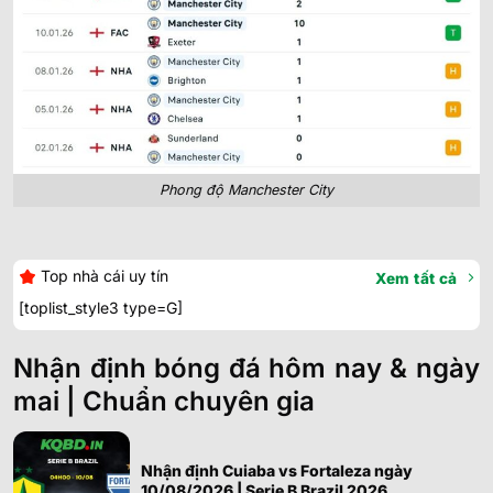
Phong độ Manchester City
Top nhà cái uy tín
Xem tất cả
[toplist_style3 type=G]
Nhận định bóng đá hôm nay & ngày
mai | Chuẩn chuyên gia
Nhận định Cuiaba vs Fortaleza ngày
10/08/2026 | Serie B Brazil 2026