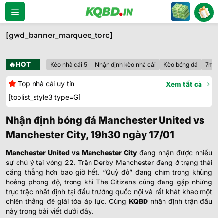
Bỏ
qua
nội
[gwd_banner_marquee_toro]
dung
🔥HOT
Kèo nhà cái 5
Nhận định kèo nhà cái
Kèo bóng đá
7m
Top nhà cái uy tín
Xem tất cả
[toplist_style3 type=G]
Nhận định bóng đá Manchester United vs
Manchester City, 19h30 ngày 17/01
Manchester United vs Manchester City
đang nhận được nhiều
sự chú ý tại vòng 22. Trận Derby Manchester đang ở trạng thái
căng thẳng hơn bao giờ hết. “Quỷ đỏ” đang chìm trong khủng
hoảng phong độ, trong khi The Citizens cũng đang gặp những
trục trặc nhất định tại đấu trường quốc nội và rất khát khao một
chiến thắng để giải tỏa áp lực. Cùng
KQBD
nhận định trận đấu
này trong bài viết dưới đây.