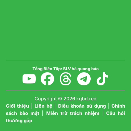
Tổng Biên Tập:
BLV hà quang báo
Copyright © 2026 kqbd.red
Giới thiệu
|
Liên hệ
|
Điều khoản sử dụng
|
Chính
sách bảo mật
|
Miễn trừ trách nhiệm
|
Câu hỏi
thường gặp