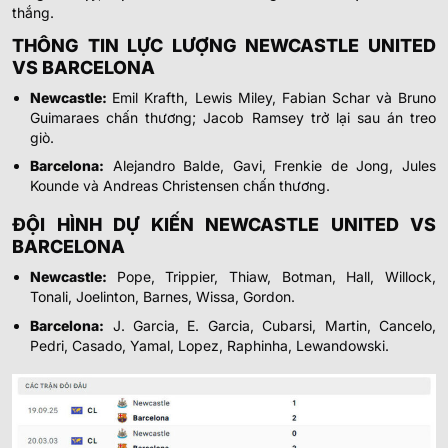
thắng.
THÔNG TIN LỰC LƯỢNG NEWCASTLE UNITED
VS BARCELONA
Newcastle:
Emil Krafth, Lewis Miley, Fabian Schar và Bruno
Guimaraes chấn thương; Jacob Ramsey trở lại sau án treo
giò.
Barcelona:
Alejandro Balde, Gavi, Frenkie de Jong, Jules
Kounde và Andreas Christensen chấn thương.
ĐỘI HÌNH DỰ KIẾN NEWCASTLE UNITED VS
BARCELONA
Newcastle:
Pope, Trippier, Thiaw, Botman, Hall, Willock,
Tonali, Joelinton, Barnes, Wissa, Gordon.
Barcelona:
J. Garcia, E. Garcia, Cubarsi, Martin, Cancelo,
Pedri, Casado, Yamal, Lopez, Raphinha, Lewandowski.