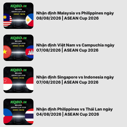
Nhận định Malaysia vs Philippines ngày
08/08/2026 | ASEAN Cup 2026
Nhận định Việt Nam vs Campuchia ngày
07/08/2026 | ASEAN Cup 2026
Nhận định Singapore vs Indonesia ngày
07/08/2026 | ASEAN Cup 2026
Nhận định Philippines vs Thái Lan ngày
04/08/2026 | ASEAN Cup 2026