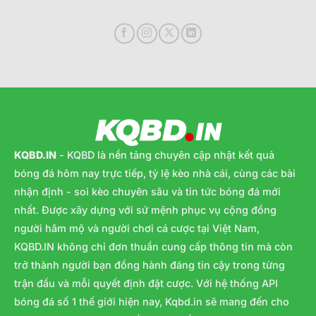
KQBD.IN
- KQBD là nền tảng chuyên cập nhật kết quả
bóng đá hôm nay trực tiếp, tỷ lệ kèo nhà cái, cùng các bài
nhận định - soi kèo chuyên sâu và tin tức bóng đá mới
nhất. Được xây dựng với sứ mệnh phục vụ cộng đồng
người hâm mộ và người chơi cá cược tại Việt Nam,
KQBD.IN không chỉ đơn thuần cung cấp thông tin mà còn
trở thành người bạn đồng hành đáng tin cậy trong từng
trận đấu và mỗi quyết định đặt cược. Với hệ thống API
bóng đá số 1 thế giới hiện nay, Kqbd.in sẽ mang đến cho