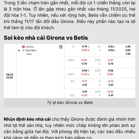
Trong 5 lần chạm trán gần nhất, mỗi đội có 1 chiến thắng còn lại
là 3 trận hòa. Ở lần gặp nhau gần nhất vào tháng 11/2025, hai
đội hòa 1-1. Tuy nhiên, nếu xét rộng hơn, Betis vẫn chiếm ưu thế
khi thắng 11/17 lần đối đầu Girona. Điều này phần nào tạo ra lợi
thế tâm lý cho đội khách.
Soi kèo nhà cái Girona vs Betis
Tỷ lệ kèo Girona vs Betis
Nhận định kèo nhà cái
cho thấy Girona được đánh giá nhỉnh hơn
nhờ lợi thế sân nhà, tuy nhiên mức chấp không lớn phản ánh sự
cân bằng giữa hai đội. Với phong độ hiện tại, các kèo đấu nhiều
khả năng sẽ diễn ra theo kịch bản giằng co.