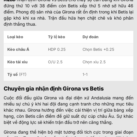
đứng thứ 10 với 38 điểm còn Betis xếp thứ 5 nhờ sở hữu 46
điểm. Phong độ sân nhà của Girona rất ổn định trong khi Betis lại
gặp khó khi xa nhà. Trận đấu hứa hẹn chặt chẽ và khó phân
định thắng thua.
Loại kèo
Tỷ lệ kèo
Dự đoán
Kèo châu Á
HDP 0.25
Chọn Betis +0.25
Kèo tài xỉu
O/U 2.5
Chọn xỉu 2.5
Tỷ số
(FT)
1-1
Chuyên gia nhận định Girona vs Betis
Cuộc đối đầu giữa Girona và đại diện xứ Andalusia mang đến
nhiều sự chú ý khi hai đội đang cạnh tranh cho những mục tiêu
khác nhau. Girona hướng đến việc cải thiện vị trí giữa bảng xếp
hạng, còn Betis cần điểm để giữ suất dự cúp châu Âu. Sự khác
biệt về động lực sẽ khiến trận đấu trở nên căng thẳng.
Girona đang thể hiện bộ mặt tương đối tích cực trong giai đoạn