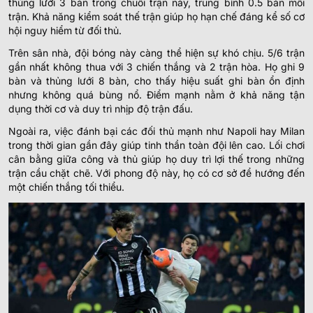
thủng lưới 3 bàn trong chuỗi trận này, trung bình 0.5 bàn mỗi
trận. Khả năng kiểm soát thế trận giúp họ hạn chế đáng kể số cơ
hội nguy hiểm từ đối thủ.
Trên sân nhà, đội bóng này càng thể hiện sự khó chịu. 5/6 trận
gần nhất không thua với 3 chiến thắng và 2 trận hòa. Họ ghi 9
bàn và thủng lưới 8 bàn, cho thấy hiệu suất ghi bàn ổn định
nhưng không quá bùng nổ. Điểm mạnh nằm ở khả năng tận
dụng thời cơ và duy trì nhịp độ trận đấu.
Ngoài ra, việc đánh bại các đối thủ mạnh như Napoli hay Milan
trong thời gian gần đây giúp tinh thần toàn đội lên cao. Lối chơi
cân bằng giữa công và thủ giúp họ duy trì lợi thế trong những
trận cầu chặt chẽ. Với phong độ này, họ có cơ sở để hướng đến
một chiến thắng tối thiểu.