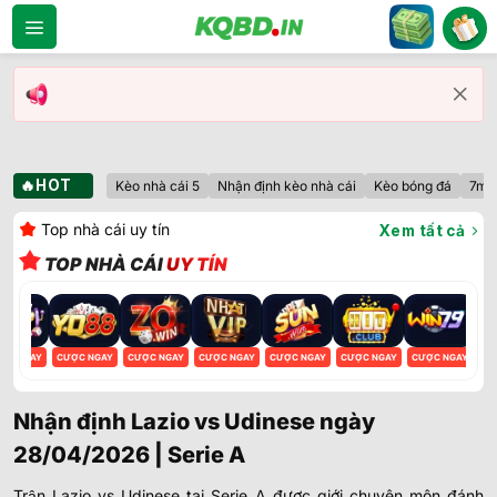
Bỏ
qua
nội
dung
🔥HOT
Kèo nhà cái 5
Nhận định kèo nhà cái
Kèo bóng đá
7m
Top nhà cái uy tín
Xem tất cả
TOP NHÀ CÁI
UY TÍN
ỢC NGAY
CƯỢC NGAY
CƯỢC NGAY
CƯỢC NGAY
CƯỢC NGAY
CƯỢC NGAY
CƯỢC NGAY
CƯ
Nhận định Lazio vs Udinese ngày
28/04/2026 | Serie A
Trận Lazio vs Udinese tại Serie A được giới chuyên môn đánh