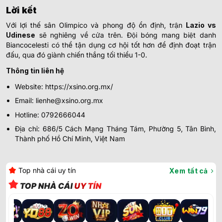
Lời kết
Với lợi thế sân Olimpico và phong độ ổn định, trận
Lazio vs
Udinese
sẽ nghiêng về cửa trên. Đội bóng mang biệt danh
Biancocelesti có thể tận dụng cơ hội tốt hơn để định đoạt trận
đấu, qua đó giành chiến thắng tối thiểu 1-0.
Thông tin liên hệ
Website: https://xsino.org.mx/
Email:
lienhe@xsino.org.mx
Hotline: 0792666044
Địa chỉ: 686/5 Cách Mạng Tháng Tám, Phường 5, Tân Bình,
Thành phố Hồ Chí Minh, Việt Nam
Top nhà cái uy tín
Xem tất cả
TOP NHÀ CÁI
UY TÍN