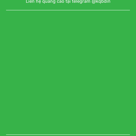
Liên hệ quảng cáo tại telegram @kqbdin