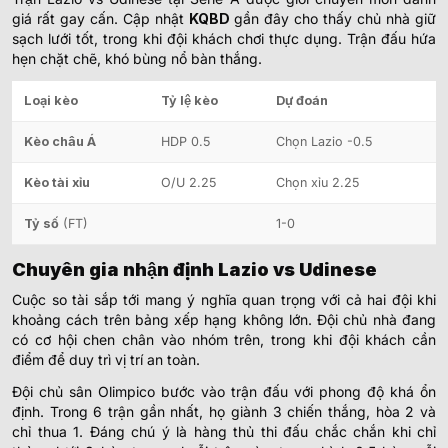
giá rất gay cấn. Cập nhật
KQBD
gần đây cho thấy chủ nhà giữ
sạch lưới tốt, trong khi đội khách chơi thực dụng. Trận đấu hứa
hẹn chặt chẽ, khó bùng nổ bàn thắng.
Loại kèo
Tỷ lệ kèo
Dự đoán
Kèo châu Á
HDP 0.5
Chọn Lazio -0.5
Kèo tài xỉu
O/U 2.25
Chọn xỉu 2.25
Tỷ số
(FT)
1-0
Chuyên gia nhận định Lazio vs Udinese
Cuộc so tài sắp tới mang ý nghĩa quan trọng với cả hai đội khi
khoảng cách trên bảng xếp hạng không lớn. Đội chủ nhà đang
có cơ hội chen chân vào nhóm trên, trong khi đội khách cần
điểm để duy trì vị trí an toàn.
Đội chủ sân Olimpico bước vào trận đấu với phong độ khá ổn
định. Trong 6 trận gần nhất, họ giành 3 chiến thắng, hòa 2 và
chỉ thua 1. Đáng chú ý là hàng thủ thi đấu chắc chắn khi chỉ