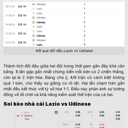
Kết quả đối đầu Lazio vs Udinese
Thành tích đối đầu giữa hai đội trong thời gian gần đây khá cân
bằng. 6 lần gặp gần nhất chứng kiến mỗi bên có 2 chiến thắng,
còn lại là 2 trận hòa. Đáng chú ý, 4/6 trận có cách biệt không
quá 1 bàn, cho thấy sự giằng co rõ rệt. Hai lần chạm trán gần
nhất đều kết thúc với tỷ số hòa 1-1. Điều này phản ánh sự tương
đồng về lối chơi và khả năng kiểm soát thế trận của cả hai.
Soi kèo nhà cái Lazio vs Udinese