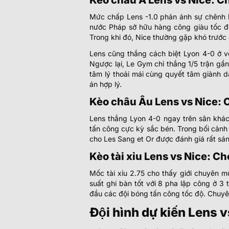
Mức chấp Lens -1.0 phản ánh sự chênh lệ
nước Pháp sở hữu hàng công giàu tốc độ
Trong khi đó, Nice thường gặp khó trước
Lens cũng thắng cách biệt Lyon 4-0 ở vò
Ngược lại, Le Gym chỉ thắng 1/5 trận gần
tâm lý thoải mái cùng quyết tâm giành da
án hợp lý.
Kèo châu Âu Lens vs Nice: 
Lens thắng Lyon 4-0 ngay trên sân khách
tấn công cực kỳ sắc bén. Trong bối cảnh 
cho Les Sang et Or được đánh giá rất sá
Kèo tài xỉu Lens vs Nice: Cho
Mốc tài xỉu 2.75 cho thấy giới chuyên m
suất ghi bàn tốt với 8 pha lập công ở 3 
đầu các đội bóng tấn công tốc độ. Chuyên gia 
Đội hình dự kiến Lens 