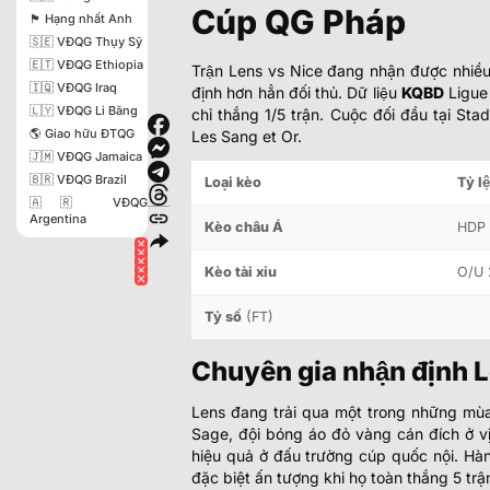
Cúp QG Pháp
🏴󠁧󠁢󠁥󠁮󠁧󠁿 Hạng nhất Anh
🇸🇪 VĐQG Thụy Sỹ
🇪🇹 VĐQG Ethiopia
Trận Lens vs Nice đang nhận được nhiề
🇮🇶 VĐQG Iraq
định hơn hẳn đối thủ. Dữ liệu
KQBD
Ligue
🇱🇾 VĐQG Li Băng
chỉ thắng 1/5 trận. Cuộc đối đầu tại Sta
🌎 Giao hữu ĐTQG
Les Sang et Or.
🇯🇲 VĐQG Jamaica
🇧🇷 VĐQG Brazil
Loại kèo
Tỷ lê
🇦🇷 VĐQG
Argentina
Kèo châu Á
HDP 
Kèo tài xỉu
O/U 
Tỷ số
(FT)
Chuyên gia nhận định 
Lens đang trải qua một trong những mùa g
Sage, đội bóng áo đỏ vàng cán đích ở vị t
hiệu quả ở đấu trường cúp quốc nội. Hàn
đặc biệt ấn tượng khi họ toàn thắng 5 trận,