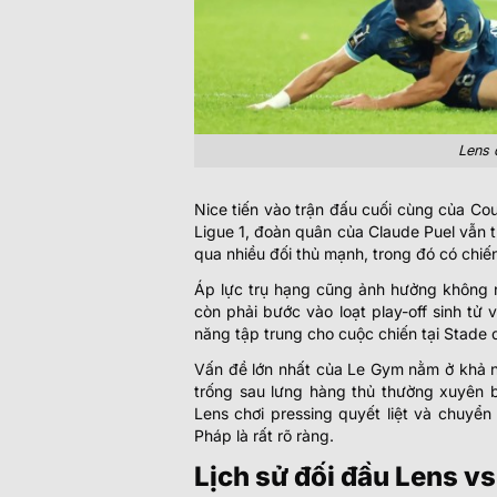
Lens đ
Nice tiến vào trận đấu cuối cùng của Co
Ligue 1, đoàn quân của Claude Puel vẫn t
qua nhiều đối thủ mạnh, trong đó có chiế
Áp lực trụ hạng cũng ảnh hưởng không nh
còn phải bước vào loạt play-off sinh tử 
năng tập trung cho cuộc chiến tại Stade d
Vấn đề lớn nhất của Le Gym nằm ở khả 
trống sau lưng hàng thủ thường xuyên bị
Lens chơi pressing quyết liệt và chuyển
Pháp là rất rõ ràng.
Lịch sử đối đầu Lens vs