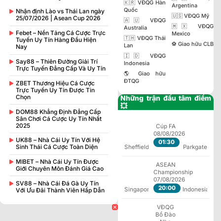
🇰🇷 VĐQG Hàn
Argentina
Quốc
Nhận định Lào vs Thái Lan ngày
🇺🇸 VĐQG Mỹ
25/07/2026 | Asean Cup 2026
🇦🇺 VĐQG
🇲🇽 VĐQG
Australia
Febet – Nền Tảng Cá Cược Trực
Mexico
🇹🇭 VĐQG Thái
Tuyến Uy Tín Hàng Đầu Hiện
⚽️ Giao hữu CLB
Lan
Nay
🇮🇩 VĐQG
Say88 – Thiên Đường Giải Trí
Indonesia
Trực Tuyến Đẳng Cấp Và Uy Tín
🌎 Giao hữu
ĐTQG
ZBET Thương Hiệu Cá Cược
Trực Tuyến Uy Tín Được Tin
Chọn
Những trận đấu tâm điểm
💥
DOM88 Khẳng Định Đẳng Cấp
Sân Chơi Cá Cược Uy Tín Nhất
2025
Cúp FA
08/08/2026
UK88 – Nhà Cái Uy Tín Với Hệ
01:30
Sinh Thái Cá Cược Toàn Diện
Sheffield FC
Parkgate
MIBET – Nhà Cái Uy Tín Được
ASEAN
Giới Chuyên Môn Đánh Giá Cao
Championship
07/08/2026
SV88 – Nhà Cái Đá Gà Uy Tín
20:00
Singapore
Indonesia
Với Ưu Đãi Thành Viên Hấp Dẫn
VĐQG
Bồ Đào