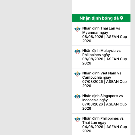
Nhận định bóng đá ⚽
Nhận định Thái Lan vs
Myanmar ngày
08/08/2026 | ASEAN Cup
2026
Nhận định Malaysia vs
Philippines ngày
08/08/2026 | ASEAN Cup
2026
Nhận định Việt Nam vs
Campuchia ngày
07/08/2026 | ASEAN Cup
2026
Nhận định Singapore vs
Indonesia ngày
07/08/2026 | ASEAN Cup
2026
Nhận định Philippines vs
Thái Lan ngày
04/08/2026 | ASEAN Cup
2026