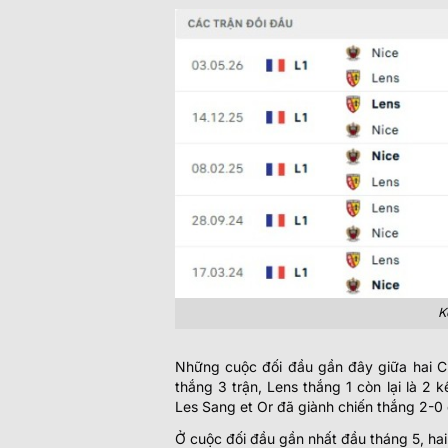
K
Những cuộc đối đầu gần đây giữa hai CL
thắng 3 trận, Lens thắng 1 còn lại là 2 
Les Sang et Or đã giành chiến thắng 2-0
Ở cuộc đối đầu gần nhất đầu tháng 5, hai