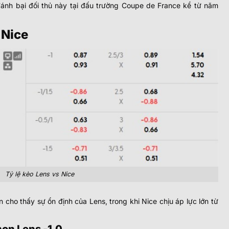
ánh bại đối thủ này tại đấu trường Coupe de France kể từ năm
s Nice
Tỷ lệ kèo Lens vs Nice
 cho thấy sự ổn định của Lens, trong khi Nice chịu áp lực lớn từ
ọn Lens -1.0