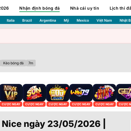
2026
Nhận định bóng đá
Nhà cái uy tín
Lịch thi đ
Italia
Brazil
Argentina
Mỹ
Mexico
Việt Nam
Nhật B
Kèo bóng đá
7m
CƯỢC NGAY
CƯỢC NGAY
CƯỢC NGAY
CƯỢC NGAY
CƯỢC NGAY
CƯỢC N
 Nice ngày 23/05/2026 |