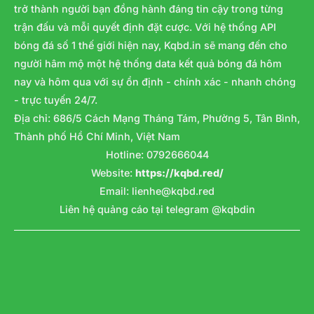
trở thành người bạn đồng hành đáng tin cậy trong từng
trận đấu và mỗi quyết định đặt cược. Với hệ thống API
bóng đá số 1 thế giới hiện nay, Kqbd.in sẽ mang đến cho
người hâm mộ một hệ thống data kết quả bóng đá hôm
nay và hôm qua với sự ổn định - chính xác - nhanh chóng
- trực tuyến 24/7.
Địa chỉ: 686/5 Cách Mạng Tháng Tám, Phường 5, Tân Bình,
Thành phố Hồ Chí Minh, Việt Nam
Hotline: 0792666044
Website:
https://kqbd.red/
Email:
lienhe@kqbd.red
Liên hệ quảng cáo tại telegram @kqbdin