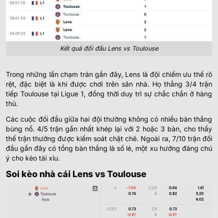
Kết quả đối đầu Lens vs Toulouse
Trong những lần chạm trán gần đây, Lens là đội chiếm ưu thế rõ
rệt, đặc biệt là khi được chơi trên sân nhà. Họ thắng 3/4 trận
tiếp Toulouse tại Ligue 1, đồng thời duy trì sự chắc chắn ở hàng
thủ.
Các cuộc đối đầu giữa hai đội thường không có nhiều bàn thắng
bùng nổ. 4/5 trận gần nhất khép lại với 2 hoặc 3 bàn, cho thấy
thế trận thường được kiểm soát chặt chẽ. Ngoài ra, 7/10 trận đối
đầu gần đây có tổng bàn thắng là số lẻ, một xu hướng đáng chú
ý cho kèo tài xỉu.
Soi kèo nhà cái Lens vs Toulouse