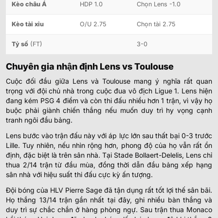
Kèo châu Á
HDP 1.0
Chọn Lens -1.0
Kèo tài xỉu
O/U 2.75
Chọn tài 2.75
Tỷ số
(FT)
3-0
Chuyên gia nhận định Lens vs Toulouse
Cuộc đối đầu giữa Lens và Toulouse mang ý nghĩa rất quan
trọng với đội chủ nhà trong cuộc đua vô địch Ligue 1. Lens hiện
đang kém PSG 4 điểm và còn thi đấu nhiều hơn 1 trận, vì vậy họ
buộc phải giành chiến thắng nếu muốn duy trì hy vọng cạnh
tranh ngôi đầu bảng.
Lens bước vào trận đấu này với áp lực lớn sau thất bại 0-3 trước
Lille. Tuy nhiên, nếu nhìn rộng hơn, phong độ của họ vẫn rất ổn
định, đặc biệt là trên sân nhà. Tại Stade Bollaert-Delelis, Lens chỉ
thua 2/14 trận từ đầu mùa, đồng thời dẫn đầu bảng xếp hạng
sân nhà với hiệu suất thi đấu cực kỳ ấn tượng.
Đội bóng của HLV Pierre Sage đã tận dụng rất tốt lợi thế sân bãi.
Họ thắng 13/14 trận gần nhất tại đây, ghi nhiều bàn thắng và
duy trì sự chắc chắn ở hàng phòng ngự. Sau trận thua Monaco