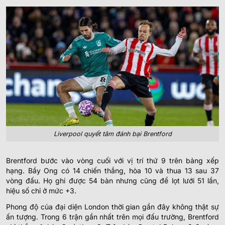
Liverpool quyết tâm đánh bại Brentford
Brentford bước vào vòng cuối với vị trí thứ 9 trên bảng xếp
hạng. Bầy Ong có 14 chiến thắng, hòa 10 và thua 13 sau 37
vòng đấu. Họ ghi được 54 bàn nhưng cũng để lọt lưới 51 lần,
hiệu số chỉ ở mức +3.
Phong độ của đại diện London thời gian gần đây không thật sự
ấn tượng. Trong 6 trận gần nhất trên mọi đấu trường, Brentford