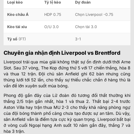
Loại kèo
Tỷ lệ kèo
Dự đoán
Kèo châu Á
HDP 0.75
Chọn Liverpool -0.75
Kèo tài xỉu
O/U 3.0
Chọn tài 3.0
Tỷ số
(FT)
3-1
Chuyên gia nhận định Liverpool vs Brentford
Liverpool trải qua mùa giải không thật sự ổn định dưới thời Arne
Slot. Sau 37 vòng, The Kop đứng thứ 5 với 17 chiến thắng, hòa 8
và thua 12 trận. Đội chủ sân Anfield ghi 62 bàn nhưng cũng
thủng lưới tới 52 lần, cho thấy sự thiếu chắc chắn ở hàng thủ là
vấn đề lớn xuyên suốt mùa bóng.
Phong độ gần đây của Lữ đoàn đỏ tương đối thất thường khi
thắng 2/5 trận gần nhất, hòa 1 và thua 2. Thất bại 2-4 trước
Aston Villa hay trận thua MU 2-3 cho thấy khả năng phòng ngự
của đội bóng thành phố cảng chưa tạo được sự an tâm. Dù vậy,
sân Anfield vẫn là điểm tựa cực kỳ quan trọng. Liverpool bất bại
ở vòng cuối Ngoại hạng Anh suốt 10 năm gần đây, thắng 7 và
hòa 3 trận.