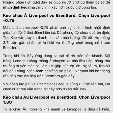
Những phân tích dưới đây sẽ giúp người chơi có thêm cơ sở để
nhận định kèo nhà cái
chính xác hơn trước giờ bóng lăn.
Kèo châu Á Liverpool vs Brentford: Chọn Liverpool
-0.75
Mức chấp Liverpool -0.75 phản ánh sự chênh lệch nhất định
giữa hai đội ở thời điểm hiện tại. Dù phong độ chưa quá ổn định,
The Kop vẫn duy trì thành tích sân nhà tương đối tốt. Họ thắng
3/5 trận gần nhất tại Anfield và thường chơi bùng nổ trước
Brentford.
Trong khi đó, Bầy Ong đang sa sút rõ rệt trên sân khách. Đội
bóng London không thắng 5 chuyến xa nhà liên tiếp, hàng thủ
thường xuyên mắc sai lầm khi gặp sức ép lớn. Ngoài ra, lịch sử
đối đầu cũng hoàn toàn nghiêng về phía Liverpool khi họ thắng
liên tiếp các lần tiếp đón Brentford gần đây.
Với động lực giữ vé Champions League cùng ưu thế sân bãi, lựa
chọn cửa trên vẫn đáng tin cậy hơn ở kèo đấu này.
Kèo châu Âu Liverpool vs Brentford: Chọn Liverpool
1.80
Tỷ lệ châu Âu nghiêng khá mạnh về Liverpool là điều dễ hiểu.