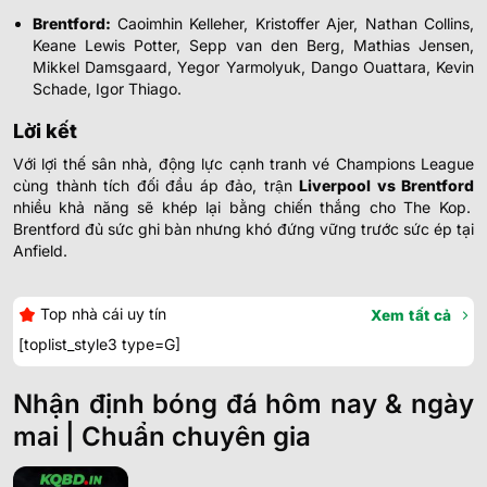
Brentford:
Caoimhin Kelleher, Kristoffer Ajer, Nathan Collins,
Keane Lewis Potter, Sepp van den Berg, Mathias Jensen,
Mikkel Damsgaard, Yegor Yarmolyuk, Dango Ouattara, Kevin
Schade, Igor Thiago.
Lời kết
Với lợi thế sân nhà, động lực cạnh tranh vé Champions League
cùng thành tích đối đầu áp đảo, trận
Liverpool vs Brentford
nhiều khả năng sẽ khép lại bằng chiến thắng cho The Kop.
Brentford đủ sức ghi bàn nhưng khó đứng vững trước sức ép tại
Anfield.
Top nhà cái uy tín
Xem tất cả
[toplist_style3 type=G]
Nhận định bóng đá hôm nay & ngày
mai | Chuẩn chuyên gia