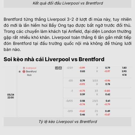
Kết quả đối đầu Liverpool vs Brentford
Brentford từng thắng Liverpool 3-2 ở lượt đi mùa này, tuy nhiên
đó mới là lần hiếm hoi Bầy Ong tạo được bất ngờ trước đối thủ.
Trong các chuyến làm khách tại Anfield, đại diện London thường
gặp rất nhiều khó khăn. Liverpool toàn thắng 6 lần gần nhất tiếp
đón Brentford tại đấu trường quốc nội mà không để thủng lưới
bàn nào.
Soi kèo nhà cái Liverpool vs Brentford
Tỷ lệ kèo Liverpool vs Brentford