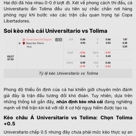
Hai đội đã hòa nhau 0-0 ở lượt đi. Xét về phong cách thi đấu, cả
Universitario lẫn Tolima đều ưu tiên sự chắc chắn nơi hàng
phòng ngự khi bước vào các trận cầu quan trọng tại Copa
Libertadores.
Soi kèo nhà cái Universitario vs Tolima
Tỷ lệ kèo Universitario vs Tolima
Phong độ thiếu ổn định của cả hai khiến giới chuyên môn đánh
giá đây là trận đấu tương đối khó đoán. Tuy nhiên, dựa trên
những thống kê gần đây,
nhận định kèo nhà cái
đang nghiêng
mạnh về thế trận kín kẽ với rất ít cơ hội nguy hiểm được tạo ra.
Kèo châu Á Universitario vs Tolima: Chọn Tolima
+0.5
Universitario chấp 0.5 nhưng đây chưa phải mức kèo thực sự an