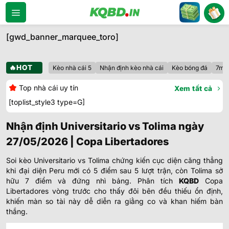
Bỏ
qua
nội
[gwd_banner_marquee_toro]
dung
🔥HOT
Kèo nhà cái 5
Nhận định kèo nhà cái
Kèo bóng đá
7m
Top nhà cái uy tín
Xem tất cả
[toplist_style3 type=G]
Nhận định Universitario vs Tolima ngày
27/05/2026 | Copa Libertadores
Soi kèo Universitario vs Tolima chứng kiến cục diện căng thẳng
khi đại diện Peru mới có 5 điểm sau 5 lượt trận, còn Tolima sở
hữu 7 điểm và đứng nhì bảng. Phân tích
KQBD
Copa
Libertadores vòng trước cho thấy đôi bên đều thiếu ổn định,
khiến màn so tài này dễ diễn ra giằng co và khan hiếm bàn
thắng.