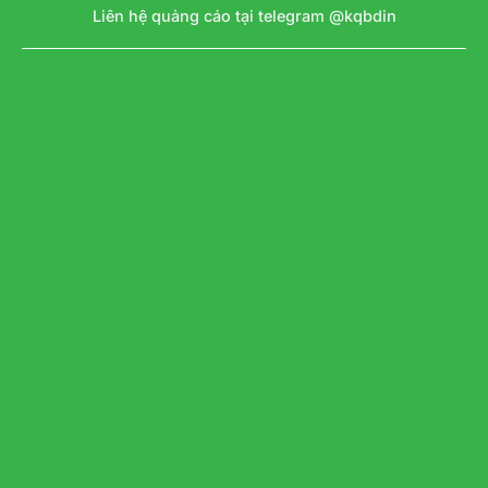
Liên hệ quảng cáo tại telegram @kqbdin