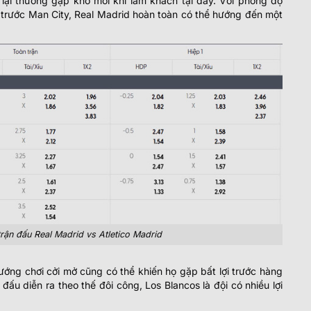
d lại thường gặp khó mỗi khi làm khách tại đây. Với phong độ
 trước Man City, Real Madrid hoàn toàn có thể hướng đến một
trận đấu Real Madrid vs Atletico Madrid
ướng chơi cởi mở cũng có thể khiến họ gặp bất lợi trước hàng
đấu diễn ra theo thế đôi công, Los Blancos là đội có nhiều lợi