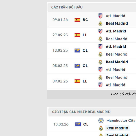
Lịch sử đối đ