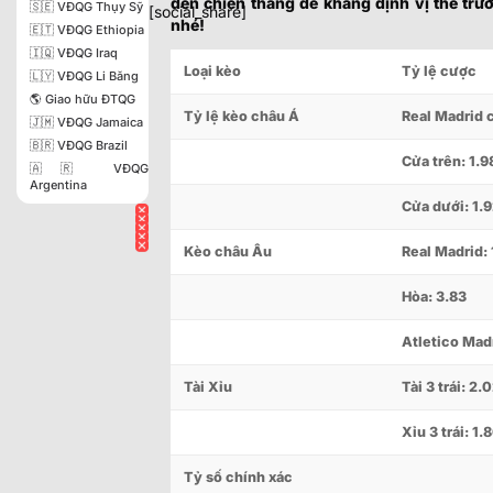
đến chiến thắng để khẳng định vị thế trư
🇸🇪 VĐQG Thụy Sỹ
[social_share]
nhé!
🇪🇹 VĐQG Ethiopia
🇮🇶 VĐQG Iraq
Loại kèo
Tỷ lệ cược
🇱🇾 VĐQG Li Băng
🌎 Giao hữu ĐTQG
Tỷ lệ kèo châu Á
Real Madrid 
🇯🇲 VĐQG Jamaica
🇧🇷 VĐQG Brazil
Cửa trên: 1.9
🇦🇷 VĐQG
Argentina
Cửa dưới: 1.
Kèo châu Âu
Real Madrid: 
Hòa: 3.83
Atletico Madr
Tài Xỉu
Tài 3 trái: 2.
Xỉu 3 trái: 1.
Tỷ số chính xác